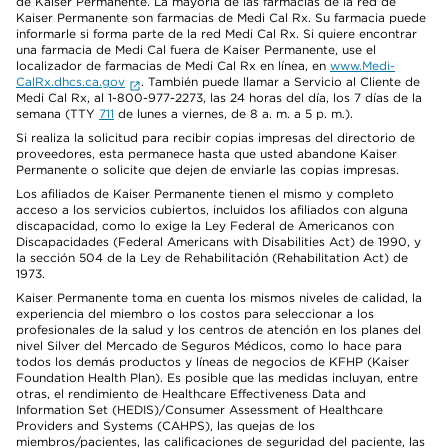
de Kaiser Permanente. La mayoría de las farmacias de la red de
Kaiser Permanente son farmacias de Medi Cal Rx. Su farmacia puede
informarle si forma parte de la red Medi Cal Rx. Si quiere encontrar
una farmacia de Medi Cal fuera de Kaiser Permanente, use el
localizador de farmacias de Medi Cal Rx en línea, en
www.Medi-
CalRx.dhcs.ca.gov
. También puede llamar a Servicio al Cliente de
Medi Cal Rx, al 1-800-977-2273, las 24 horas del día, los 7 días de la
semana (TTY
711
de lunes a viernes, de 8 a. m. a 5 p. m.).
Si realiza la solicitud para recibir copias impresas del directorio de
proveedores, esta permanece hasta que usted abandone Kaiser
Permanente o solicite que dejen de enviarle las copias impresas.
Los afiliados de Kaiser Permanente tienen el mismo y completo
acceso a los servicios cubiertos, incluidos los afiliados con alguna
discapacidad, como lo exige la Ley Federal de Americanos con
Discapacidades (Federal Americans with Disabilities Act) de 1990, y
la sección 504 de la Ley de Rehabilitación (Rehabilitation Act) de
1973.
Kaiser Permanente toma en cuenta los mismos niveles de calidad, la
experiencia del miembro o los costos para seleccionar a los
profesionales de la salud y los centros de atención en los planes del
nivel Silver del Mercado de Seguros Médicos, como lo hace para
todos los demás productos y líneas de negocios de KFHP (Kaiser
Foundation Health Plan). Es posible que las medidas incluyan, entre
otras, el rendimiento de Healthcare Effectiveness Data and
Information Set (HEDIS)/Consumer Assessment of Healthcare
Providers and Systems (CAHPS), las quejas de los
miembros/pacientes, las calificaciones de seguridad del paciente, las