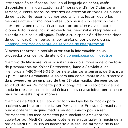
interpretación calificados, incluido el lenguaje de señas, están
disponibles sin ningún costo, las 24 horas del día, los 7 días de la
semana, durante todos los horarios de atención en todos los puntos
de contacto. No recomendamos que la familia, los amigos o los
menores actúen como intérpretes. Solo se usan los servicios de un
intérprete y personal calificado para proporcionar ayuda con el
idioma. Esto puede incluir proveedores, personal e intérpretes del
cuidado de la salud bilingües. Están a su disposición diferentes tipos
de comunicación: en persona, por teléfono, por video u otras.
Obtenga información sobre los servicios de interpretación
.
Si desea reportar un posible error con la información de un
proveedor o un centro de atención,
comuníquese con nosotros
.
Miembro de Medicare: Para solicitar una copia impresa del directorio
de proveedores de Kaiser Permanente, llame a Servicio a los
Miembros al 1-800-443-0815, los siete días de la semana, de 8 a. m. a
8 p. m. Kaiser Permanente le enviará una copia impresa del directorio
de proveedores en un plazo de tres (3) días hábiles después de su
solicitud. Kaiser Permanente podría preguntar si su solicitud de una
copia impresa es una solicitud única o si es una solicitud permanente
para recibir esta copia impresa.
Miembros de Medi-Cal: Este directorio incluye las farmacias para
pacientes ambulatorios de Kaiser Permanente. En estas farmacias, se
puede obtener cualquier medicamento cubierto por Kaiser
Permanente. Los medicamentos para pacientes ambulatorios
cubiertos por Medi Cal pueden obtenerse en cualquier farmacia de la
red de Medi Cal Rx. No es necesario que sea una farmacia de la red