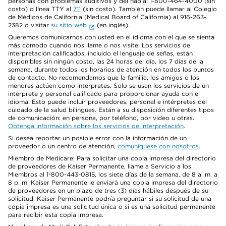
personas con problemas auditivos y del habla: 1-800-464-4000 (sin
costo) o línea TTY al
711
(sin costo). También puede llamar al Colegio
de Médicos de California (Medical Board of California) al 916-263-
2382 o visitar
su sitio web
(en inglés).
Queremos comunicarnos con usted en el idioma con el que se sienta
más cómodo cuando nos llame o nos visite. Los servicios de
interpretación calificados, incluido el lenguaje de señas, están
disponibles sin ningún costo, las 24 horas del día, los 7 días de la
semana, durante todos los horarios de atención en todos los puntos
de contacto. No recomendamos que la familia, los amigos o los
menores actúen como intérpretes. Solo se usan los servicios de un
intérprete y personal calificado para proporcionar ayuda con el
idioma. Esto puede incluir proveedores, personal e intérpretes del
cuidado de la salud bilingües. Están a su disposición diferentes tipos
de comunicación: en persona, por teléfono, por video u otras.
Obtenga información sobre los servicios de interpretación
.
Si desea reportar un posible error con la información de un
proveedor o un centro de atención,
comuníquese con nosotros
.
Miembro de Medicare: Para solicitar una copia impresa del directorio
de proveedores de Kaiser Permanente, llame a Servicio a los
Miembros al 1-800-443-0815, los siete días de la semana, de 8 a. m. a
8 p. m. Kaiser Permanente le enviará una copia impresa del directorio
de proveedores en un plazo de tres (3) días hábiles después de su
solicitud. Kaiser Permanente podría preguntar si su solicitud de una
copia impresa es una solicitud única o si es una solicitud permanente
para recibir esta copia impresa.