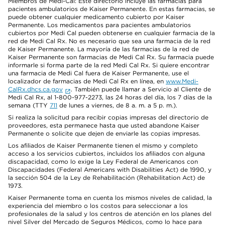
Miembros de Medi-Cal: Este directorio incluye las farmacias para
pacientes ambulatorios de Kaiser Permanente. En estas farmacias, se
puede obtener cualquier medicamento cubierto por Kaiser
Permanente. Los medicamentos para pacientes ambulatorios
cubiertos por Medi Cal pueden obtenerse en cualquier farmacia de la
red de Medi Cal Rx. No es necesario que sea una farmacia de la red
de Kaiser Permanente. La mayoría de las farmacias de la red de
Kaiser Permanente son farmacias de Medi Cal Rx. Su farmacia puede
informarle si forma parte de la red Medi Cal Rx. Si quiere encontrar
una farmacia de Medi Cal fuera de Kaiser Permanente, use el
localizador de farmacias de Medi Cal Rx en línea, en
www.Medi-
CalRx.dhcs.ca.gov
. También puede llamar a Servicio al Cliente de
Medi Cal Rx, al 1-800-977-2273, las 24 horas del día, los 7 días de la
semana (TTY
711
de lunes a viernes, de 8 a. m. a 5 p. m.).
Si realiza la solicitud para recibir copias impresas del directorio de
proveedores, esta permanece hasta que usted abandone Kaiser
Permanente o solicite que dejen de enviarle las copias impresas.
Los afiliados de Kaiser Permanente tienen el mismo y completo
acceso a los servicios cubiertos, incluidos los afiliados con alguna
discapacidad, como lo exige la Ley Federal de Americanos con
Discapacidades (Federal Americans with Disabilities Act) de 1990, y
la sección 504 de la Ley de Rehabilitación (Rehabilitation Act) de
1973.
Kaiser Permanente toma en cuenta los mismos niveles de calidad, la
experiencia del miembro o los costos para seleccionar a los
profesionales de la salud y los centros de atención en los planes del
nivel Silver del Mercado de Seguros Médicos, como lo hace para