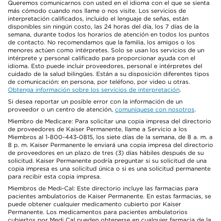
Queremos comunicarnos con usted en el idioma con el que se sienta
más cómodo cuando nos llame o nos visite. Los servicios de
interpretación calificados, incluido el lenguaje de señas, están
disponibles sin ningún costo, las 24 horas del día, los 7 días de la
semana, durante todos los horarios de atención en todos los puntos
de contacto. No recomendamos que la familia, los amigos o los
menores actúen como intérpretes. Solo se usan los servicios de un
intérprete y personal calificado para proporcionar ayuda con el
idioma. Esto puede incluir proveedores, personal e intérpretes del
cuidado de la salud bilingües. Están a su disposición diferentes tipos
de comunicación: en persona, por teléfono, por video u otras.
Obtenga información sobre los servicios de interpretación
.
Si desea reportar un posible error con la información de un
proveedor o un centro de atención,
comuníquese con nosotros
.
Miembro de Medicare: Para solicitar una copia impresa del directorio
de proveedores de Kaiser Permanente, llame a Servicio a los
Miembros al 1-800-443-0815, los siete días de la semana, de 8 a. m. a
8 p. m. Kaiser Permanente le enviará una copia impresa del directorio
de proveedores en un plazo de tres (3) días hábiles después de su
solicitud. Kaiser Permanente podría preguntar si su solicitud de una
copia impresa es una solicitud única o si es una solicitud permanente
para recibir esta copia impresa.
Miembros de Medi-Cal: Este directorio incluye las farmacias para
pacientes ambulatorios de Kaiser Permanente. En estas farmacias, se
puede obtener cualquier medicamento cubierto por Kaiser
Permanente. Los medicamentos para pacientes ambulatorios
cubiertos por Medi Cal pueden obtenerse en cualquier farmacia de la