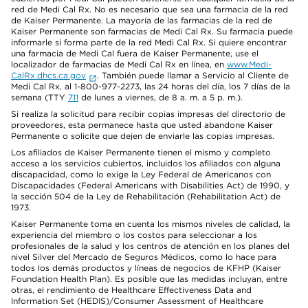
red de Medi Cal Rx. No es necesario que sea una farmacia de la red
de Kaiser Permanente. La mayoría de las farmacias de la red de
Kaiser Permanente son farmacias de Medi Cal Rx. Su farmacia puede
informarle si forma parte de la red Medi Cal Rx. Si quiere encontrar
una farmacia de Medi Cal fuera de Kaiser Permanente, use el
localizador de farmacias de Medi Cal Rx en línea, en
www.Medi-
CalRx.dhcs.ca.gov
. También puede llamar a Servicio al Cliente de
Medi Cal Rx, al 1-800-977-2273, las 24 horas del día, los 7 días de la
semana (TTY
711
de lunes a viernes, de 8 a. m. a 5 p. m.).
Si realiza la solicitud para recibir copias impresas del directorio de
proveedores, esta permanece hasta que usted abandone Kaiser
Permanente o solicite que dejen de enviarle las copias impresas.
Los afiliados de Kaiser Permanente tienen el mismo y completo
acceso a los servicios cubiertos, incluidos los afiliados con alguna
discapacidad, como lo exige la Ley Federal de Americanos con
Discapacidades (Federal Americans with Disabilities Act) de 1990, y
la sección 504 de la Ley de Rehabilitación (Rehabilitation Act) de
1973.
Kaiser Permanente toma en cuenta los mismos niveles de calidad, la
experiencia del miembro o los costos para seleccionar a los
profesionales de la salud y los centros de atención en los planes del
nivel Silver del Mercado de Seguros Médicos, como lo hace para
todos los demás productos y líneas de negocios de KFHP (Kaiser
Foundation Health Plan). Es posible que las medidas incluyan, entre
otras, el rendimiento de Healthcare Effectiveness Data and
Information Set (HEDIS)/Consumer Assessment of Healthcare