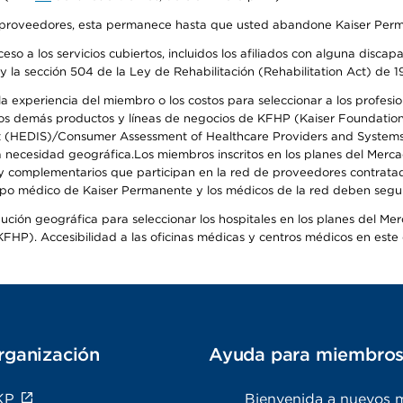
o de proveedores, esta permanece hasta que usted abandone Kaiser Perm
so a los servicios cubiertos, incluidos los afiliados con alguna disc
y la sección 504 de la Ley de Rehabilitación (Rehabilitation Act) de 1
 experiencia del miembro o los costos para seleccionar a los profesiona
s demás productos y líneas de negocios de KFHP (Kaiser Foundation He
t (HEDIS)/Consumer Assessment of Healthcare Providers and Systems (
 la necesidad geográfica.Los miembros inscritos en los planes del Me
s y complementarios que participan en la red de proveedores contrata
o médico de Kaiser Permanente y los médicos de la red deben seguir l
ribución geográfica para seleccionar los hospitales en los planes del 
HP). Accesibilidad a las oficinas médicas y centros médicos en este d
rganización
Ayuda para miembro
KP
Bienvenida a nuevos 