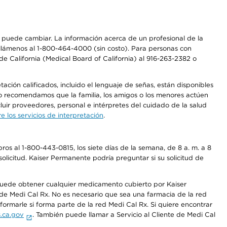
os puede cambiar. La información acerca de un profesional de la
a, llámenos al 1-800-464-4000 (sin costo). Para personas con
e California (Medical Board of California) al 916-263-2382 o
ción calificados, incluido el lenguaje de señas, están disponibles
 No recomendamos que la familia, los amigos o los menores actúen
luir proveedores, personal e intérpretes del cuidado de la salud
 los servicios de interpretación
.
os al 1-800-443-0815, los siete días de la semana, de 8 a. m. a 8
olicitud. Kaiser Permanente podría preguntar si su solicitud de
 puede obtener cualquier medicamento cubierto por Kaiser
e Medi Cal Rx. No es necesario que sea una farmacia de la red
rmarle si forma parte de la red Medi Cal Rx. Si quiere encontrar
.ca.gov
. También puede llamar a Servicio al Cliente de Medi Cal