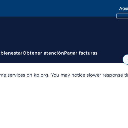
Age
 bienestar
Obtener atención
Pagar facturas
me services on kp.org. You may notice slower response tim