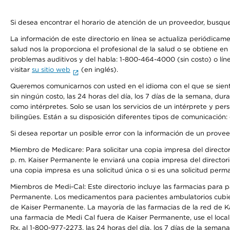
Si desea encontrar el horario de atención de un proveedor, busque
La información de este directorio en línea se actualiza periódicam
salud nos la proporciona el profesional de la salud o se obtiene e
problemas auditivos y del habla: 1-800-464-4000 (sin costo) o lín
visitar
su sitio web
(en inglés).
Queremos comunicarnos con usted en el idioma con el que se sienta 
sin ningún costo, las 24 horas del día, los 7 días de la semana, d
como intérpretes. Solo se usan los servicios de un intérprete y per
bilingües. Están a su disposición diferentes tipos de comunicación:
Si desea reportar un posible error con la información de un prove
Miembro de Medicare: Para solicitar una copia impresa del director
p. m. Kaiser Permanente le enviará una copia impresa del directori
una copia impresa es una solicitud única o si es una solicitud perm
Miembros de Medi-Cal: Este directorio incluye las farmacias para
Permanente. Los medicamentos para pacientes ambulatorios cubier
de Kaiser Permanente. La mayoría de las farmacias de la red de Ka
una farmacia de Medi Cal fuera de Kaiser Permanente, use el local
Rx, al 1-800-977-2273, las 24 horas del día, los 7 días de la sema