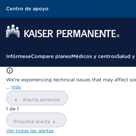
Centro de apoyo
Menú contextual
Infórmese
Compare planes
Médicos y centros
Salud y
We're experiencing technical issues that may affect so
…
más
Alerta anterior
mostrando
1
de
1
Próxima alerta
Ver todas las alertas