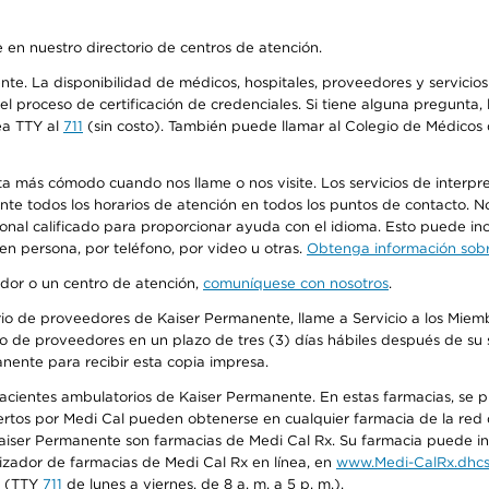
 en nuestro directorio de centros de atención.
ente. La disponibilidad de médicos, hospitales, proveedores y servici
n el proceso de certificación de credenciales. Si tiene alguna pregunt
ea TTY al
711
(sin costo). También puede llamar al Colegio de Médicos d
más cómodo cuando nos llame o nos visite. Los servicios de interpreta
urante todos los horarios de atención en todos los puntos de contacto.
sonal calificado para proporcionar ayuda con el idioma. Esto puede inc
 en persona, por teléfono, por video u otras.
Obtenga información sobre
edor o un centro de atención,
comuníquese con nosotros
.
io de proveedores de Kaiser Permanente, llame a Servicio a los Miembr
o de proveedores en un plazo de tres (3) días hábiles después de su s
anente para recibir esta copia impresa.
 pacientes ambulatorios de Kaiser Permanente. En estas farmacias, se
tos por Medi Cal pueden obtenerse en cualquier farmacia de la red d
iser Permanente son farmacias de Medi Cal Rx. Su farmacia puede info
izador de farmacias de Medi Cal Rx en línea, en
www.Medi-CalRx.dhcs
na (TTY
711
de lunes a viernes, de 8 a. m. a 5 p. m.).