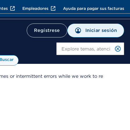
ntes
Empleadores
Ayuda para pagar sus facturas
Iniciar sesión
Regístrese
Bu
Buscar
es or intermittent errors while we work to re