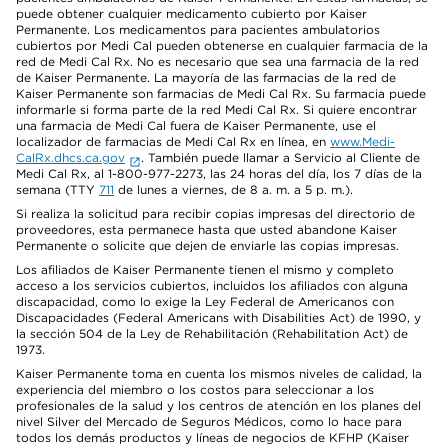
puede obtener cualquier medicamento cubierto por Kaiser
Permanente. Los medicamentos para pacientes ambulatorios
cubiertos por Medi Cal pueden obtenerse en cualquier farmacia de la
red de Medi Cal Rx. No es necesario que sea una farmacia de la red
de Kaiser Permanente. La mayoría de las farmacias de la red de
Kaiser Permanente son farmacias de Medi Cal Rx. Su farmacia puede
informarle si forma parte de la red Medi Cal Rx. Si quiere encontrar
una farmacia de Medi Cal fuera de Kaiser Permanente, use el
localizador de farmacias de Medi Cal Rx en línea, en
www.Medi-
CalRx.dhcs.ca.gov
. También puede llamar a Servicio al Cliente de
Medi Cal Rx, al 1-800-977-2273, las 24 horas del día, los 7 días de la
semana (TTY
711
de lunes a viernes, de 8 a. m. a 5 p. m.).
Si realiza la solicitud para recibir copias impresas del directorio de
proveedores, esta permanece hasta que usted abandone Kaiser
Permanente o solicite que dejen de enviarle las copias impresas.
Los afiliados de Kaiser Permanente tienen el mismo y completo
acceso a los servicios cubiertos, incluidos los afiliados con alguna
discapacidad, como lo exige la Ley Federal de Americanos con
Discapacidades (Federal Americans with Disabilities Act) de 1990, y
la sección 504 de la Ley de Rehabilitación (Rehabilitation Act) de
1973.
Kaiser Permanente toma en cuenta los mismos niveles de calidad, la
experiencia del miembro o los costos para seleccionar a los
profesionales de la salud y los centros de atención en los planes del
nivel Silver del Mercado de Seguros Médicos, como lo hace para
todos los demás productos y líneas de negocios de KFHP (Kaiser