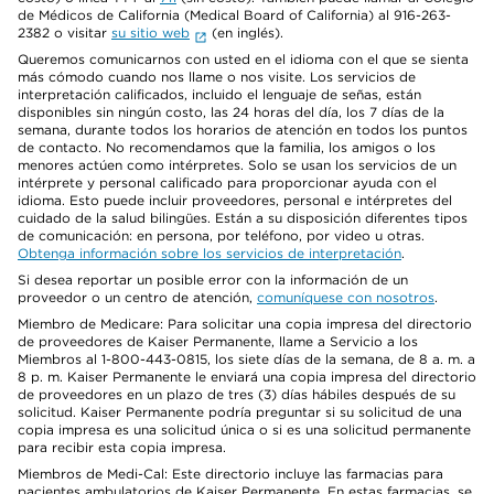
de Médicos de California (Medical Board of California) al 916-263-
2382 o visitar
su sitio web
(en inglés).
Queremos comunicarnos con usted en el idioma con el que se sienta
más cómodo cuando nos llame o nos visite. Los servicios de
interpretación calificados, incluido el lenguaje de señas, están
disponibles sin ningún costo, las 24 horas del día, los 7 días de la
semana, durante todos los horarios de atención en todos los puntos
de contacto. No recomendamos que la familia, los amigos o los
menores actúen como intérpretes. Solo se usan los servicios de un
intérprete y personal calificado para proporcionar ayuda con el
idioma. Esto puede incluir proveedores, personal e intérpretes del
cuidado de la salud bilingües. Están a su disposición diferentes tipos
de comunicación: en persona, por teléfono, por video u otras.
Obtenga información sobre los servicios de interpretación
.
Si desea reportar un posible error con la información de un
proveedor o un centro de atención,
comuníquese con nosotros
.
Miembro de Medicare: Para solicitar una copia impresa del directorio
de proveedores de Kaiser Permanente, llame a Servicio a los
Miembros al 1-800-443-0815, los siete días de la semana, de 8 a. m. a
8 p. m. Kaiser Permanente le enviará una copia impresa del directorio
de proveedores en un plazo de tres (3) días hábiles después de su
solicitud. Kaiser Permanente podría preguntar si su solicitud de una
copia impresa es una solicitud única o si es una solicitud permanente
para recibir esta copia impresa.
Miembros de Medi-Cal: Este directorio incluye las farmacias para
pacientes ambulatorios de Kaiser Permanente. En estas farmacias, se