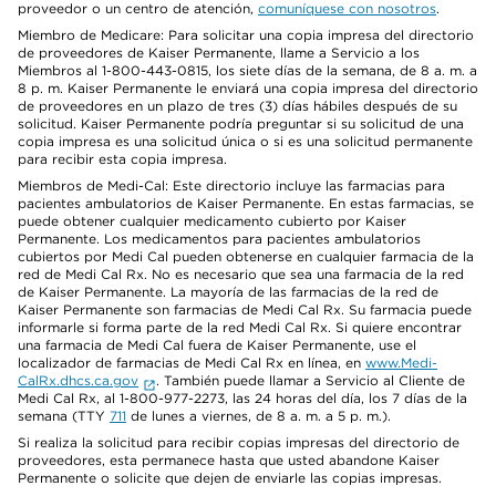
proveedor o un centro de atención,
comuníquese con nosotros
.
Miembro de Medicare: Para solicitar una copia impresa del directorio
de proveedores de Kaiser Permanente, llame a Servicio a los
Miembros al 1-800-443-0815, los siete días de la semana, de 8 a. m. a
8 p. m. Kaiser Permanente le enviará una copia impresa del directorio
de proveedores en un plazo de tres (3) días hábiles después de su
solicitud. Kaiser Permanente podría preguntar si su solicitud de una
copia impresa es una solicitud única o si es una solicitud permanente
para recibir esta copia impresa.
Miembros de Medi-Cal: Este directorio incluye las farmacias para
pacientes ambulatorios de Kaiser Permanente. En estas farmacias, se
puede obtener cualquier medicamento cubierto por Kaiser
Permanente. Los medicamentos para pacientes ambulatorios
cubiertos por Medi Cal pueden obtenerse en cualquier farmacia de la
red de Medi Cal Rx. No es necesario que sea una farmacia de la red
de Kaiser Permanente. La mayoría de las farmacias de la red de
Kaiser Permanente son farmacias de Medi Cal Rx. Su farmacia puede
informarle si forma parte de la red Medi Cal Rx. Si quiere encontrar
una farmacia de Medi Cal fuera de Kaiser Permanente, use el
localizador de farmacias de Medi Cal Rx en línea, en
www.Medi-
CalRx.dhcs.ca.gov
. También puede llamar a Servicio al Cliente de
Medi Cal Rx, al 1-800-977-2273, las 24 horas del día, los 7 días de la
semana (TTY
711
de lunes a viernes, de 8 a. m. a 5 p. m.).
Si realiza la solicitud para recibir copias impresas del directorio de
proveedores, esta permanece hasta que usted abandone Kaiser
Permanente o solicite que dejen de enviarle las copias impresas.