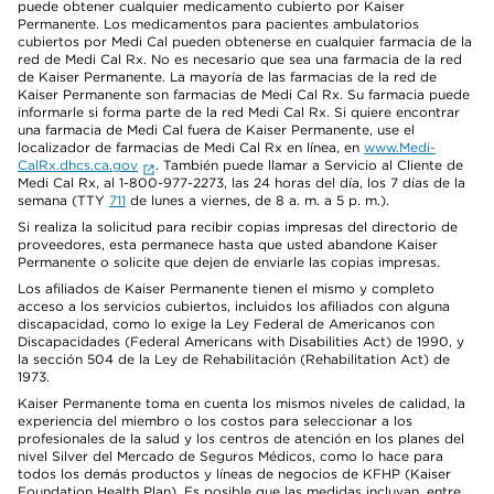
puede obtener cualquier medicamento cubierto por Kaiser
Permanente. Los medicamentos para pacientes ambulatorios
cubiertos por Medi Cal pueden obtenerse en cualquier farmacia de la
red de Medi Cal Rx. No es necesario que sea una farmacia de la red
de Kaiser Permanente. La mayoría de las farmacias de la red de
Kaiser Permanente son farmacias de Medi Cal Rx. Su farmacia puede
informarle si forma parte de la red Medi Cal Rx. Si quiere encontrar
una farmacia de Medi Cal fuera de Kaiser Permanente, use el
localizador de farmacias de Medi Cal Rx en línea, en
www.Medi-
CalRx.dhcs.ca.gov
. También puede llamar a Servicio al Cliente de
Medi Cal Rx, al 1-800-977-2273, las 24 horas del día, los 7 días de la
semana (TTY
711
de lunes a viernes, de 8 a. m. a 5 p. m.).
Si realiza la solicitud para recibir copias impresas del directorio de
proveedores, esta permanece hasta que usted abandone Kaiser
Permanente o solicite que dejen de enviarle las copias impresas.
Los afiliados de Kaiser Permanente tienen el mismo y completo
acceso a los servicios cubiertos, incluidos los afiliados con alguna
discapacidad, como lo exige la Ley Federal de Americanos con
Discapacidades (Federal Americans with Disabilities Act) de 1990, y
la sección 504 de la Ley de Rehabilitación (Rehabilitation Act) de
1973.
Kaiser Permanente toma en cuenta los mismos niveles de calidad, la
experiencia del miembro o los costos para seleccionar a los
profesionales de la salud y los centros de atención en los planes del
nivel Silver del Mercado de Seguros Médicos, como lo hace para
todos los demás productos y líneas de negocios de KFHP (Kaiser
Foundation Health Plan). Es posible que las medidas incluyan, entre