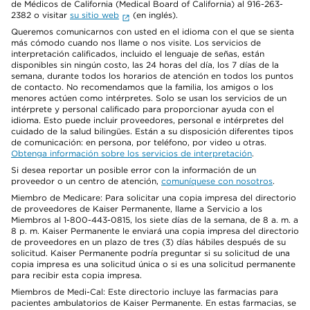
de Médicos de California (Medical Board of California) al 916-263-
2382 o visitar
su sitio web
(en inglés).
Queremos comunicarnos con usted en el idioma con el que se sienta
más cómodo cuando nos llame o nos visite. Los servicios de
interpretación calificados, incluido el lenguaje de señas, están
disponibles sin ningún costo, las 24 horas del día, los 7 días de la
semana, durante todos los horarios de atención en todos los puntos
de contacto. No recomendamos que la familia, los amigos o los
menores actúen como intérpretes. Solo se usan los servicios de un
intérprete y personal calificado para proporcionar ayuda con el
idioma. Esto puede incluir proveedores, personal e intérpretes del
cuidado de la salud bilingües. Están a su disposición diferentes tipos
de comunicación: en persona, por teléfono, por video u otras.
Obtenga información sobre los servicios de interpretación
.
Si desea reportar un posible error con la información de un
proveedor o un centro de atención,
comuníquese con nosotros
.
Miembro de Medicare: Para solicitar una copia impresa del directorio
de proveedores de Kaiser Permanente, llame a Servicio a los
Miembros al 1-800-443-0815, los siete días de la semana, de 8 a. m. a
8 p. m. Kaiser Permanente le enviará una copia impresa del directorio
de proveedores en un plazo de tres (3) días hábiles después de su
solicitud. Kaiser Permanente podría preguntar si su solicitud de una
copia impresa es una solicitud única o si es una solicitud permanente
para recibir esta copia impresa.
Miembros de Medi-Cal: Este directorio incluye las farmacias para
pacientes ambulatorios de Kaiser Permanente. En estas farmacias, se