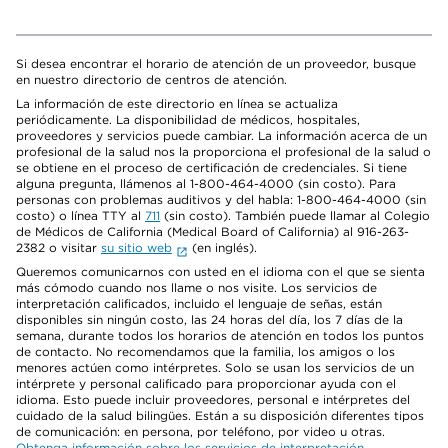
Si desea encontrar el horario de atención de un proveedor, busque
en nuestro directorio de centros de atención.
La información de este directorio en línea se actualiza
periódicamente. La disponibilidad de médicos, hospitales,
proveedores y servicios puede cambiar. La información acerca de un
profesional de la salud nos la proporciona el profesional de la salud o
se obtiene en el proceso de certificación de credenciales. Si tiene
alguna pregunta, llámenos al 1-800-464-4000 (sin costo). Para
personas con problemas auditivos y del habla: 1-800-464-4000 (sin
costo) o línea TTY al
711
(sin costo). También puede llamar al Colegio
de Médicos de California (Medical Board of California) al 916-263-
2382 o visitar
su sitio web
(en inglés).
Queremos comunicarnos con usted en el idioma con el que se sienta
más cómodo cuando nos llame o nos visite. Los servicios de
interpretación calificados, incluido el lenguaje de señas, están
disponibles sin ningún costo, las 24 horas del día, los 7 días de la
semana, durante todos los horarios de atención en todos los puntos
de contacto. No recomendamos que la familia, los amigos o los
menores actúen como intérpretes. Solo se usan los servicios de un
intérprete y personal calificado para proporcionar ayuda con el
idioma. Esto puede incluir proveedores, personal e intérpretes del
cuidado de la salud bilingües. Están a su disposición diferentes tipos
de comunicación: en persona, por teléfono, por video u otras.
Obtenga información sobre los servicios de interpretación
.