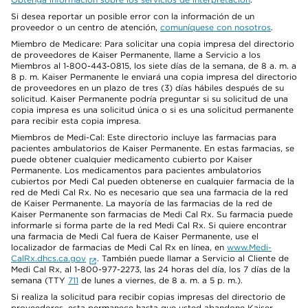
Si desea reportar un posible error con la información de un
proveedor o un centro de atención,
comuníquese con nosotros
.
Miembro de Medicare: Para solicitar una copia impresa del directorio
de proveedores de Kaiser Permanente, llame a Servicio a los
Miembros al 1-800-443-0815, los siete días de la semana, de 8 a. m. a
8 p. m. Kaiser Permanente le enviará una copia impresa del directorio
de proveedores en un plazo de tres (3) días hábiles después de su
solicitud. Kaiser Permanente podría preguntar si su solicitud de una
copia impresa es una solicitud única o si es una solicitud permanente
para recibir esta copia impresa.
Miembros de Medi-Cal: Este directorio incluye las farmacias para
pacientes ambulatorios de Kaiser Permanente. En estas farmacias, se
puede obtener cualquier medicamento cubierto por Kaiser
Permanente. Los medicamentos para pacientes ambulatorios
cubiertos por Medi Cal pueden obtenerse en cualquier farmacia de la
red de Medi Cal Rx. No es necesario que sea una farmacia de la red
de Kaiser Permanente. La mayoría de las farmacias de la red de
Kaiser Permanente son farmacias de Medi Cal Rx. Su farmacia puede
informarle si forma parte de la red Medi Cal Rx. Si quiere encontrar
una farmacia de Medi Cal fuera de Kaiser Permanente, use el
localizador de farmacias de Medi Cal Rx en línea, en
www.Medi-
CalRx.dhcs.ca.gov
. También puede llamar a Servicio al Cliente de
Medi Cal Rx, al 1-800-977-2273, las 24 horas del día, los 7 días de la
semana (TTY
711
de lunes a viernes, de 8 a. m. a 5 p. m.).
Si realiza la solicitud para recibir copias impresas del directorio de
proveedores, esta permanece hasta que usted abandone Kaiser