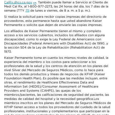
CalRx.dhcs.ca.gov
. También puede llamar a Servicio al Cliente de
Medi Cal Rx, al 1-800-977-2273, las 24 horas del día, los 7 días de la
semana (TTY
711
de lunes a viernes, de 8 a. m. a 5 p. m.).
Si realiza la solicitud para recibir copias impresas del directorio de
proveedores, esta permanece hasta que usted abandone Kaiser
Permanente o solicite que dejen de enviarle las copias impresas.
Los afiliados de Kaiser Permanente tienen el mismo y completo
acceso a los servicios cubiertos, incluidos los afiliados con alguna
discapacidad, como lo exige la Ley Federal de Americanos con
Discapacidades (Federal Americans with Disabilities Act) de 1990, y
la sección 504 de la Ley de Rehabilitación (Rehabilitation Act) de
1973.
Kaiser Permanente toma en cuenta los mismos niveles de calidad, la
experiencia del miembro o los costos para seleccionar a los
profesionales de la salud y los centros de atención en los planes del
nivel Silver del Mercado de Seguros Médicos, como lo hace para
todos los demás productos y líneas de negocios de KFHP (Kaiser
Foundation Health Plan). Es posible que las medidas incluyan, entre
otras, el rendimiento de Healthcare Effectiveness Data and
Information Set (HEDIS)/Consumer Assessment of Healthcare
Providers and Systems (CAHPS), las quejas de los
miembros/pacientes, las calificaciones de seguridad del paciente, las
medidas de calidad del hospital y la necesidad geográfica.Los
miembros inscritos en los planes del Mercado de Seguros Médicos de
KFHP tienen acceso a todos los proveedores del cuidado de la salud
profesionales, institucionales y complementarios que participan en la