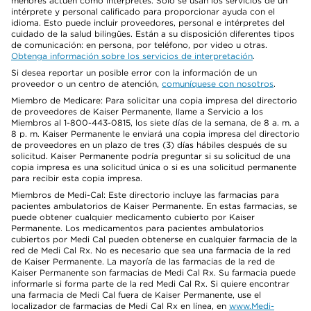
menores actúen como intérpretes. Solo se usan los servicios de un
intérprete y personal calificado para proporcionar ayuda con el
idioma. Esto puede incluir proveedores, personal e intérpretes del
cuidado de la salud bilingües. Están a su disposición diferentes tipos
de comunicación: en persona, por teléfono, por video u otras.
Obtenga información sobre los servicios de interpretación
.
Si desea reportar un posible error con la información de un
proveedor o un centro de atención,
comuníquese con nosotros
.
Miembro de Medicare: Para solicitar una copia impresa del directorio
de proveedores de Kaiser Permanente, llame a Servicio a los
Miembros al 1-800-443-0815, los siete días de la semana, de 8 a. m. a
8 p. m. Kaiser Permanente le enviará una copia impresa del directorio
de proveedores en un plazo de tres (3) días hábiles después de su
solicitud. Kaiser Permanente podría preguntar si su solicitud de una
copia impresa es una solicitud única o si es una solicitud permanente
para recibir esta copia impresa.
Miembros de Medi-Cal: Este directorio incluye las farmacias para
pacientes ambulatorios de Kaiser Permanente. En estas farmacias, se
puede obtener cualquier medicamento cubierto por Kaiser
Permanente. Los medicamentos para pacientes ambulatorios
cubiertos por Medi Cal pueden obtenerse en cualquier farmacia de la
red de Medi Cal Rx. No es necesario que sea una farmacia de la red
de Kaiser Permanente. La mayoría de las farmacias de la red de
Kaiser Permanente son farmacias de Medi Cal Rx. Su farmacia puede
informarle si forma parte de la red Medi Cal Rx. Si quiere encontrar
una farmacia de Medi Cal fuera de Kaiser Permanente, use el
localizador de farmacias de Medi Cal Rx en línea, en
www.Medi-