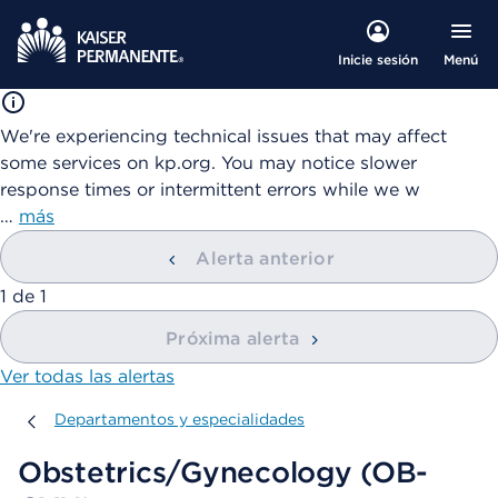
Menú
Inicie sesión
We're experiencing technical issues that may affect
some services on kp.org. You may notice slower
response times or intermittent errors while we w
…
más
Alerta anterior
mostrando
1
de
1
Próxima alerta
Ver todas las alertas
Departamentos y especialidades
Departamentos y especialidades
Obstetrics/Gynecology (OB-