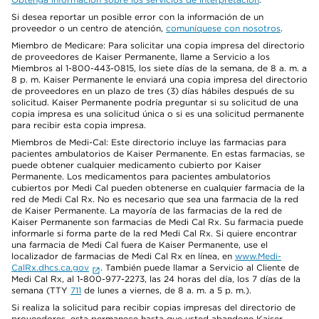
Si desea reportar un posible error con la información de un
proveedor o un centro de atención,
comuníquese con nosotros
.
Miembro de Medicare: Para solicitar una copia impresa del directorio
de proveedores de Kaiser Permanente, llame a Servicio a los
Miembros al 1-800-443-0815, los siete días de la semana, de 8 a. m. a
8 p. m. Kaiser Permanente le enviará una copia impresa del directorio
de proveedores en un plazo de tres (3) días hábiles después de su
solicitud. Kaiser Permanente podría preguntar si su solicitud de una
copia impresa es una solicitud única o si es una solicitud permanente
para recibir esta copia impresa.
Miembros de Medi-Cal: Este directorio incluye las farmacias para
pacientes ambulatorios de Kaiser Permanente. En estas farmacias, se
puede obtener cualquier medicamento cubierto por Kaiser
Permanente. Los medicamentos para pacientes ambulatorios
cubiertos por Medi Cal pueden obtenerse en cualquier farmacia de la
red de Medi Cal Rx. No es necesario que sea una farmacia de la red
de Kaiser Permanente. La mayoría de las farmacias de la red de
Kaiser Permanente son farmacias de Medi Cal Rx. Su farmacia puede
informarle si forma parte de la red Medi Cal Rx. Si quiere encontrar
una farmacia de Medi Cal fuera de Kaiser Permanente, use el
localizador de farmacias de Medi Cal Rx en línea, en
www.Medi-
CalRx.dhcs.ca.gov
. También puede llamar a Servicio al Cliente de
Medi Cal Rx, al 1-800-977-2273, las 24 horas del día, los 7 días de la
semana (TTY
711
de lunes a viernes, de 8 a. m. a 5 p. m.).
Si realiza la solicitud para recibir copias impresas del directorio de
proveedores, esta permanece hasta que usted abandone Kaiser