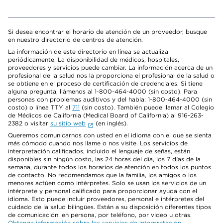
Si desea encontrar el horario de atención de un proveedor, busque
en nuestro directorio de centros de atención.
La información de este directorio en línea se actualiza
periódicamente. La disponibilidad de médicos, hospitales,
proveedores y servicios puede cambiar. La información acerca de un
profesional de la salud nos la proporciona el profesional de la salud o
se obtiene en el proceso de certificación de credenciales. Si tiene
alguna pregunta, llámenos al 1-800-464-4000 (sin costo). Para
personas con problemas auditivos y del habla: 1-800-464-4000 (sin
costo) o línea TTY al
711
(sin costo). También puede llamar al Colegio
de Médicos de California (Medical Board of California) al 916-263-
2382 o visitar
su sitio web
(en inglés).
Queremos comunicarnos con usted en el idioma con el que se sienta
más cómodo cuando nos llame o nos visite. Los servicios de
interpretación calificados, incluido el lenguaje de señas, están
disponibles sin ningún costo, las 24 horas del día, los 7 días de la
semana, durante todos los horarios de atención en todos los puntos
de contacto. No recomendamos que la familia, los amigos o los
menores actúen como intérpretes. Solo se usan los servicios de un
intérprete y personal calificado para proporcionar ayuda con el
idioma. Esto puede incluir proveedores, personal e intérpretes del
cuidado de la salud bilingües. Están a su disposición diferentes tipos
de comunicación: en persona, por teléfono, por video u otras.
Obtenga información sobre los servicios de interpretación
.