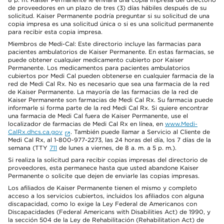
de proveedores en un plazo de tres (3) días hábiles después de su
solicitud. Kaiser Permanente podría preguntar si su solicitud de una
copia impresa es una solicitud única o si es una solicitud permanente
para recibir esta copia impresa.
Miembros de Medi-Cal: Este directorio incluye las farmacias para
pacientes ambulatorios de Kaiser Permanente. En estas farmacias, se
puede obtener cualquier medicamento cubierto por Kaiser
Permanente. Los medicamentos para pacientes ambulatorios
cubiertos por Medi Cal pueden obtenerse en cualquier farmacia de la
red de Medi Cal Rx. No es necesario que sea una farmacia de la red
de Kaiser Permanente. La mayoría de las farmacias de la red de
Kaiser Permanente son farmacias de Medi Cal Rx. Su farmacia puede
informarle si forma parte de la red Medi Cal Rx. Si quiere encontrar
una farmacia de Medi Cal fuera de Kaiser Permanente, use el
localizador de farmacias de Medi Cal Rx en línea, en
www.Medi-
CalRx.dhcs.ca.gov
. También puede llamar a Servicio al Cliente de
Medi Cal Rx, al 1-800-977-2273, las 24 horas del día, los 7 días de la
semana (TTY
711
de lunes a viernes, de 8 a. m. a 5 p. m.).
Si realiza la solicitud para recibir copias impresas del directorio de
proveedores, esta permanece hasta que usted abandone Kaiser
Permanente o solicite que dejen de enviarle las copias impresas.
Los afiliados de Kaiser Permanente tienen el mismo y completo
acceso a los servicios cubiertos, incluidos los afiliados con alguna
discapacidad, como lo exige la Ley Federal de Americanos con
Discapacidades (Federal Americans with Disabilities Act) de 1990, y
la sección 504 de la Ley de Rehabilitación (Rehabilitation Act) de