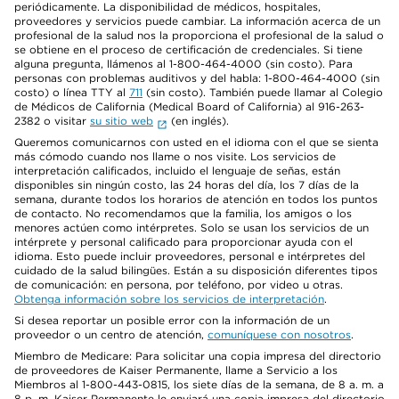
periódicamente. La disponibilidad de médicos, hospitales,
proveedores y servicios puede cambiar. La información acerca de un
profesional de la salud nos la proporciona el profesional de la salud o
se obtiene en el proceso de certificación de credenciales. Si tiene
alguna pregunta, llámenos al 1-800-464-4000 (sin costo). Para
personas con problemas auditivos y del habla: 1-800-464-4000 (sin
costo) o línea TTY al
711
(sin costo). También puede llamar al Colegio
de Médicos de California (Medical Board of California) al 916-263-
2382 o visitar
su sitio web
(en inglés).
Queremos comunicarnos con usted en el idioma con el que se sienta
más cómodo cuando nos llame o nos visite. Los servicios de
interpretación calificados, incluido el lenguaje de señas, están
disponibles sin ningún costo, las 24 horas del día, los 7 días de la
semana, durante todos los horarios de atención en todos los puntos
de contacto. No recomendamos que la familia, los amigos o los
menores actúen como intérpretes. Solo se usan los servicios de un
intérprete y personal calificado para proporcionar ayuda con el
idioma. Esto puede incluir proveedores, personal e intérpretes del
cuidado de la salud bilingües. Están a su disposición diferentes tipos
de comunicación: en persona, por teléfono, por video u otras.
Obtenga información sobre los servicios de interpretación
.
Si desea reportar un posible error con la información de un
proveedor o un centro de atención,
comuníquese con nosotros
.
Miembro de Medicare: Para solicitar una copia impresa del directorio
de proveedores de Kaiser Permanente, llame a Servicio a los
Miembros al 1-800-443-0815, los siete días de la semana, de 8 a. m. a
8 p. m. Kaiser Permanente le enviará una copia impresa del directorio