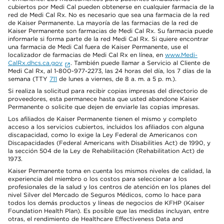
cubiertos por Medi Cal pueden obtenerse en cualquier farmacia de la
red de Medi Cal Rx. No es necesario que sea una farmacia de la red
de Kaiser Permanente. La mayoría de las farmacias de la red de
Kaiser Permanente son farmacias de Medi Cal Rx. Su farmacia puede
informarle si forma parte de la red Medi Cal Rx. Si quiere encontrar
una farmacia de Medi Cal fuera de Kaiser Permanente, use el
localizador de farmacias de Medi Cal Rx en línea, en
www.Medi-
CalRx.dhcs.ca.gov
. También puede llamar a Servicio al Cliente de
Medi Cal Rx, al 1-800-977-2273, las 24 horas del día, los 7 días de la
semana (TTY
711
de lunes a viernes, de 8 a. m. a 5 p. m.).
Si realiza la solicitud para recibir copias impresas del directorio de
proveedores, esta permanece hasta que usted abandone Kaiser
Permanente o solicite que dejen de enviarle las copias impresas.
Los afiliados de Kaiser Permanente tienen el mismo y completo
acceso a los servicios cubiertos, incluidos los afiliados con alguna
discapacidad, como lo exige la Ley Federal de Americanos con
Discapacidades (Federal Americans with Disabilities Act) de 1990, y
la sección 504 de la Ley de Rehabilitación (Rehabilitation Act) de
1973.
Kaiser Permanente toma en cuenta los mismos niveles de calidad, la
experiencia del miembro o los costos para seleccionar a los
profesionales de la salud y los centros de atención en los planes del
nivel Silver del Mercado de Seguros Médicos, como lo hace para
todos los demás productos y líneas de negocios de KFHP (Kaiser
Foundation Health Plan). Es posible que las medidas incluyan, entre
otras, el rendimiento de Healthcare Effectiveness Data and