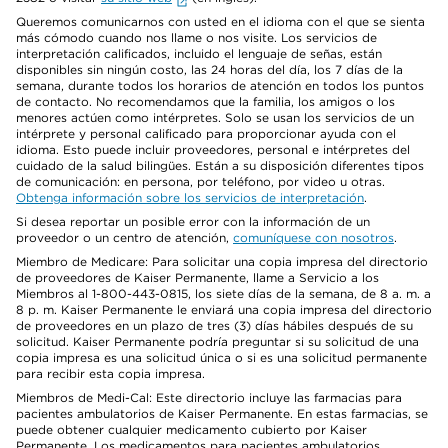
Queremos comunicarnos con usted en el idioma con el que se sienta
más cómodo cuando nos llame o nos visite. Los servicios de
interpretación calificados, incluido el lenguaje de señas, están
disponibles sin ningún costo, las 24 horas del día, los 7 días de la
semana, durante todos los horarios de atención en todos los puntos
de contacto. No recomendamos que la familia, los amigos o los
menores actúen como intérpretes. Solo se usan los servicios de un
intérprete y personal calificado para proporcionar ayuda con el
idioma. Esto puede incluir proveedores, personal e intérpretes del
cuidado de la salud bilingües. Están a su disposición diferentes tipos
de comunicación: en persona, por teléfono, por video u otras.
Obtenga información sobre los servicios de interpretación
.
Si desea reportar un posible error con la información de un
proveedor o un centro de atención,
comuníquese con nosotros
.
Miembro de Medicare: Para solicitar una copia impresa del directorio
de proveedores de Kaiser Permanente, llame a Servicio a los
Miembros al 1-800-443-0815, los siete días de la semana, de 8 a. m. a
8 p. m. Kaiser Permanente le enviará una copia impresa del directorio
de proveedores en un plazo de tres (3) días hábiles después de su
solicitud. Kaiser Permanente podría preguntar si su solicitud de una
copia impresa es una solicitud única o si es una solicitud permanente
para recibir esta copia impresa.
Miembros de Medi-Cal: Este directorio incluye las farmacias para
pacientes ambulatorios de Kaiser Permanente. En estas farmacias, se
puede obtener cualquier medicamento cubierto por Kaiser
Permanente. Los medicamentos para pacientes ambulatorios