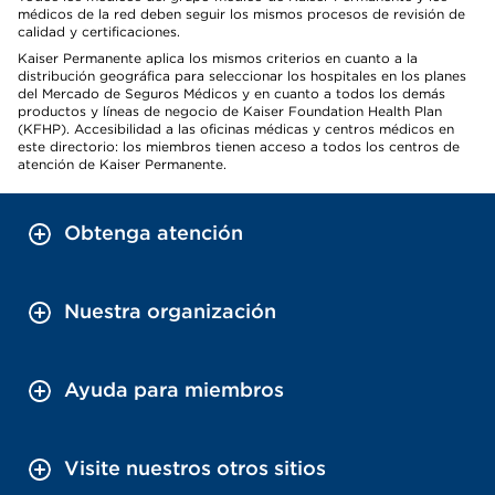
médicos de la red deben seguir los mismos procesos de revisión de
calidad y certificaciones.
Kaiser Permanente aplica los mismos criterios en cuanto a la
distribución geográfica para seleccionar los hospitales en los planes
del Mercado de Seguros Médicos y en cuanto a todos los demás
productos y líneas de negocio de Kaiser Foundation Health Plan
(KFHP). Accesibilidad a las oficinas médicas y centros médicos en
este directorio: los miembros tienen acceso a todos los centros de
atención de Kaiser Permanente.
Obtenga atención
Nuestra organización
Ayuda para miembros
Visite nuestros otros sitios