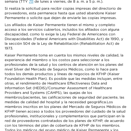
semana (TTY
711
de lunes a viernes, de 8 a. m. a 5 p. m.).
Si realiza la solicitud para recibir copias impresas del directorio de
proveedores, esta permanece hasta que usted abandone Kaiser
Permanente o solicite que dejen de enviarle las copias impresas.
Los afiliados de Kaiser Permanente tienen el mismo y completo
acceso a los servicios cubiertos, incluidos los afiliados con alguna
discapacidad, como lo exige la Ley Federal de Americanos con
Discapacidades (Federal Americans with Disabilities Act) de 1990, y
la sección 504 de la Ley de Rehabilitación (Rehabilitation Act) de
1973.
Kaiser Permanente toma en cuenta los mismos niveles de calidad, la
experiencia del miembro o los costos para seleccionar a los
profesionales de la salud y los centros de atención en los planes del
nivel Silver del Mercado de Seguros Médicos, como lo hace para
todos los demás productos y líneas de negocios de KFHP (Kaiser
Foundation Health Plan). Es posible que las medidas incluyan, entre
otras, el rendimiento de Healthcare Effectiveness Data and
Information Set (HEDIS)/Consumer Assessment of Healthcare
Providers and Systems (CAHPS), las quejas de los
miembros/pacientes, las calificaciones de seguridad del paciente, las
medidas de calidad del hospital y la necesidad geográfica.Los
miembros inscritos en los planes del Mercado de Seguros Médicos de
KFHP tienen acceso a todos los proveedores del cuidado de la salud
profesionales, institucionales y complementarios que participan en la
red de proveedores contratados de los planes de KFHP, de acuerdo
con los términos del plan de cobertura de KFHP de los miembros.
Todos los médicos del grupo médico de Kaiser Permanente y los