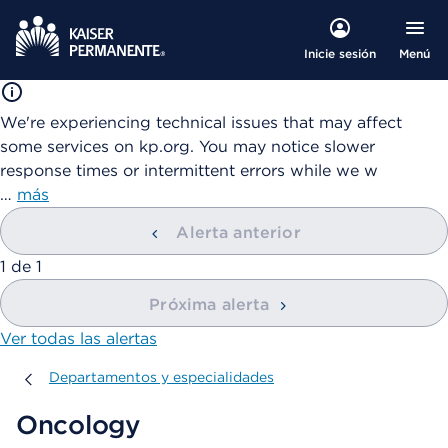
Menú
Inicie sesión
We're experiencing technical issues that may affect
some services on kp.org. You may notice slower
response times or intermittent errors while we w
…
más
Alerta anterior
mostrando
1
de
1
Próxima alerta
Ver todas las alertas
Departamentos y especialidades
Departamentos y especialidades
Oncology