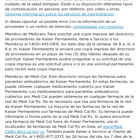
cuidado de la salud bilingües. Están a su disposición diferentes tipos
de comunicación: en persona, por teléfono, por video u otras.
Obtenga información sobre los servicios de interpretación
.
Si desea reportar un posible error con la información de un
proveedor o un centro de atención,
comuníquese con nosotros
.
Miembro de Medicare: Para solicitar una copia impresa del directorio
de proveedores de Kaiser Permanente, llame a Servicio a los
Miembros al 1-800-443-0815, los siete días de la semana, de 8 a. m. a
8 p. m. Kaiser Permanente le enviará una copia impresa del directorio
de proveedores en un plazo de tres (3) días hábiles después de su
solicitud. Kaiser Permanente podría preguntar si su solicitud de una
copia impresa es una solicitud única o si es una solicitud permanente
para recibir esta copia impresa.
Miembros de Medi-Cal: Este directorio incluye las farmacias para
pacientes ambulatorios de Kaiser Permanente. En estas farmacias, se
puede obtener cualquier medicamento cubierto por Kaiser
Permanente. Los medicamentos para pacientes ambulatorios
cubiertos por Medi Cal pueden obtenerse en cualquier farmacia de la
red de Medi Cal Rx. No es necesario que sea una farmacia de la red
de Kaiser Permanente. La mayoría de las farmacias de la red de
Kaiser Permanente son farmacias de Medi Cal Rx. Su farmacia puede
informarle si forma parte de la red Medi Cal Rx. Si quiere encontrar
una farmacia de Medi Cal fuera de Kaiser Permanente, use el
localizador de farmacias de Medi Cal Rx en línea, en
www.Medi-
CalRx.dhcs.ca.gov
. También puede llamar a Servicio al Cliente de
Medi Cal Rx, al 1-800-977-2273, las 24 horas del día, los 7 días de la