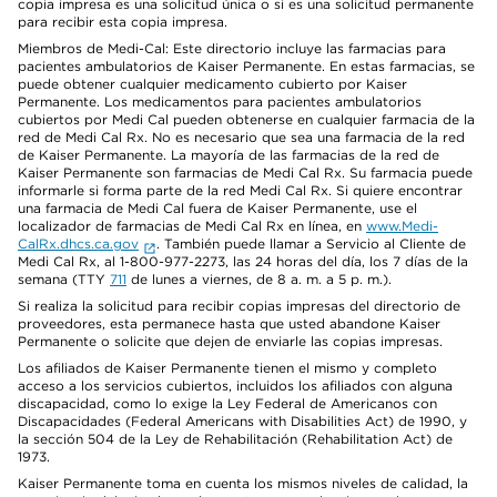
copia impresa es una solicitud única o si es una solicitud permanente
para recibir esta copia impresa.
Miembros de Medi-Cal: Este directorio incluye las farmacias para
pacientes ambulatorios de Kaiser Permanente. En estas farmacias, se
puede obtener cualquier medicamento cubierto por Kaiser
Permanente. Los medicamentos para pacientes ambulatorios
cubiertos por Medi Cal pueden obtenerse en cualquier farmacia de la
red de Medi Cal Rx. No es necesario que sea una farmacia de la red
de Kaiser Permanente. La mayoría de las farmacias de la red de
Kaiser Permanente son farmacias de Medi Cal Rx. Su farmacia puede
informarle si forma parte de la red Medi Cal Rx. Si quiere encontrar
una farmacia de Medi Cal fuera de Kaiser Permanente, use el
localizador de farmacias de Medi Cal Rx en línea, en
www.Medi-
CalRx.dhcs.ca.gov
. También puede llamar a Servicio al Cliente de
Medi Cal Rx, al 1-800-977-2273, las 24 horas del día, los 7 días de la
semana (TTY
711
de lunes a viernes, de 8 a. m. a 5 p. m.).
Si realiza la solicitud para recibir copias impresas del directorio de
proveedores, esta permanece hasta que usted abandone Kaiser
Permanente o solicite que dejen de enviarle las copias impresas.
Los afiliados de Kaiser Permanente tienen el mismo y completo
acceso a los servicios cubiertos, incluidos los afiliados con alguna
discapacidad, como lo exige la Ley Federal de Americanos con
Discapacidades (Federal Americans with Disabilities Act) de 1990, y
la sección 504 de la Ley de Rehabilitación (Rehabilitation Act) de
1973.
Kaiser Permanente toma en cuenta los mismos niveles de calidad, la