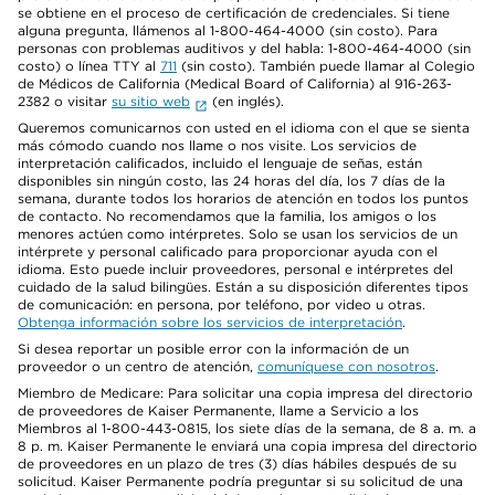
se obtiene en el proceso de certificación de credenciales. Si tiene
alguna pregunta, llámenos al 1-800-464-4000 (sin costo). Para
personas con problemas auditivos y del habla: 1-800-464-4000 (sin
costo) o línea TTY al
711
(sin costo). También puede llamar al Colegio
de Médicos de California (Medical Board of California) al 916-263-
2382 o visitar
su sitio web
(en inglés).
Queremos comunicarnos con usted en el idioma con el que se sienta
más cómodo cuando nos llame o nos visite. Los servicios de
interpretación calificados, incluido el lenguaje de señas, están
disponibles sin ningún costo, las 24 horas del día, los 7 días de la
semana, durante todos los horarios de atención en todos los puntos
de contacto. No recomendamos que la familia, los amigos o los
menores actúen como intérpretes. Solo se usan los servicios de un
intérprete y personal calificado para proporcionar ayuda con el
idioma. Esto puede incluir proveedores, personal e intérpretes del
cuidado de la salud bilingües. Están a su disposición diferentes tipos
de comunicación: en persona, por teléfono, por video u otras.
Obtenga información sobre los servicios de interpretación
.
Si desea reportar un posible error con la información de un
proveedor o un centro de atención,
comuníquese con nosotros
.
Miembro de Medicare: Para solicitar una copia impresa del directorio
de proveedores de Kaiser Permanente, llame a Servicio a los
Miembros al 1-800-443-0815, los siete días de la semana, de 8 a. m. a
8 p. m. Kaiser Permanente le enviará una copia impresa del directorio
de proveedores en un plazo de tres (3) días hábiles después de su
solicitud. Kaiser Permanente podría preguntar si su solicitud de una