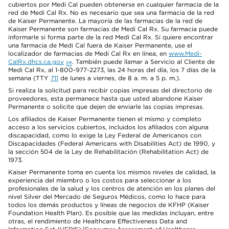
cubiertos por Medi Cal pueden obtenerse en cualquier farmacia de la
red de Medi Cal Rx. No es necesario que sea una farmacia de la red
de Kaiser Permanente. La mayoría de las farmacias de la red de
Kaiser Permanente son farmacias de Medi Cal Rx. Su farmacia puede
informarle si forma parte de la red Medi Cal Rx. Si quiere encontrar
una farmacia de Medi Cal fuera de Kaiser Permanente, use el
localizador de farmacias de Medi Cal Rx en línea, en
www.Medi-
CalRx.dhcs.ca.gov
. También puede llamar a Servicio al Cliente de
Medi Cal Rx, al 1-800-977-2273, las 24 horas del día, los 7 días de la
semana (TTY
711
de lunes a viernes, de 8 a. m. a 5 p. m.).
Si realiza la solicitud para recibir copias impresas del directorio de
proveedores, esta permanece hasta que usted abandone Kaiser
Permanente o solicite que dejen de enviarle las copias impresas.
Los afiliados de Kaiser Permanente tienen el mismo y completo
acceso a los servicios cubiertos, incluidos los afiliados con alguna
discapacidad, como lo exige la Ley Federal de Americanos con
Discapacidades (Federal Americans with Disabilities Act) de 1990, y
la sección 504 de la Ley de Rehabilitación (Rehabilitation Act) de
1973.
Kaiser Permanente toma en cuenta los mismos niveles de calidad, la
experiencia del miembro o los costos para seleccionar a los
profesionales de la salud y los centros de atención en los planes del
nivel Silver del Mercado de Seguros Médicos, como lo hace para
todos los demás productos y líneas de negocios de KFHP (Kaiser
Foundation Health Plan). Es posible que las medidas incluyan, entre
otras, el rendimiento de Healthcare Effectiveness Data and