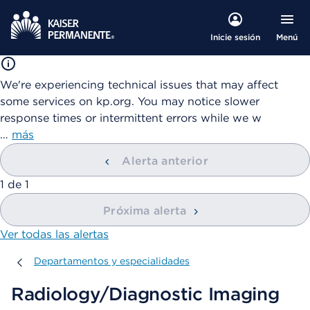
Menú
Inicie sesión
We're experiencing technical issues that may affect
some services on kp.org. You may notice slower
response times or intermittent errors while we w
…
más
Alerta anterior
mostrando
1
de
1
Próxima alerta
Ver todas las alertas
Departamentos y especialidades
Departamentos y especialidades
Radiology/Diagnostic Imaging