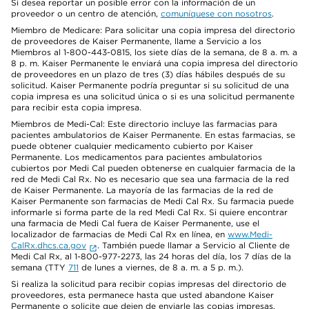
Si desea reportar un posible error con la información de un
proveedor o un centro de atención,
comuníquese con nosotros
.
Miembro de Medicare: Para solicitar una copia impresa del directorio
de proveedores de Kaiser Permanente, llame a Servicio a los
Miembros al 1-800-443-0815, los siete días de la semana, de 8 a. m. a
8 p. m. Kaiser Permanente le enviará una copia impresa del directorio
de proveedores en un plazo de tres (3) días hábiles después de su
solicitud. Kaiser Permanente podría preguntar si su solicitud de una
copia impresa es una solicitud única o si es una solicitud permanente
para recibir esta copia impresa.
Miembros de Medi-Cal: Este directorio incluye las farmacias para
pacientes ambulatorios de Kaiser Permanente. En estas farmacias, se
puede obtener cualquier medicamento cubierto por Kaiser
Permanente. Los medicamentos para pacientes ambulatorios
cubiertos por Medi Cal pueden obtenerse en cualquier farmacia de la
red de Medi Cal Rx. No es necesario que sea una farmacia de la red
de Kaiser Permanente. La mayoría de las farmacias de la red de
Kaiser Permanente son farmacias de Medi Cal Rx. Su farmacia puede
informarle si forma parte de la red Medi Cal Rx. Si quiere encontrar
una farmacia de Medi Cal fuera de Kaiser Permanente, use el
localizador de farmacias de Medi Cal Rx en línea, en
www.Medi-
CalRx.dhcs.ca.gov
. También puede llamar a Servicio al Cliente de
Medi Cal Rx, al 1-800-977-2273, las 24 horas del día, los 7 días de la
semana (TTY
711
de lunes a viernes, de 8 a. m. a 5 p. m.).
Si realiza la solicitud para recibir copias impresas del directorio de
proveedores, esta permanece hasta que usted abandone Kaiser
Permanente o solicite que dejen de enviarle las copias impresas.