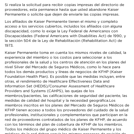
Si realiza la solicitud para recibir copias impresas del directorio de
proveedores, esta permanece hasta que usted abandone Kaiser
Permanente o solicite que dejen de enviarle las copias impresas.
Los afiliados de Kaiser Permanente tienen el mismo y completo
acceso a los servicios cubiertos, incluidos los afiliados con alguna
discapacidad, como lo exige la Ley Federal de Americanos con
Discapacidades (Federal Americans with Disabilities Act) de 1990, y
la sección 504 de la Ley de Rehabilitación (Rehabilitation Act) de
1973.
Kaiser Permanente toma en cuenta los mismos niveles de calidad, la
experiencia del miembro o los costos para seleccionar a los
profesionales de la salud y los centros de atención en los planes del
nivel Silver del Mercado de Seguros Médicos, como lo hace para
todos los demás productos y líneas de negocios de KFHP (Kaiser
Foundation Health Plan). Es posible que las medidas incluyan, entre
otras, el rendimiento de Healthcare Effectiveness Data and
Information Set (HEDIS)/Consumer Assessment of Healthcare
Providers and Systems (CAHPS), las quejas de los
miembros/pacientes, las calificaciones de seguridad del paciente, las
medidas de calidad del hospital y la necesidad geográfica.Los
miembros inscritos en los planes del Mercado de Seguros Médicos de
KFHP tienen acceso a todos los proveedores del cuidado de la salud
profesionales, institucionales y complementarios que participan en la
red de proveedores contratados de los planes de KFHP, de acuerdo
con los términos del plan de cobertura de KFHP de los miembros.
Todos los médicos del grupo médico de Kaiser Permanente y los
médicos de la red deben seguir los mismos procesos de revisión de