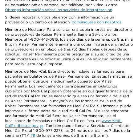
de comunicación: en persona, por teléfono, por video u otras.
Obtenga información sobre los servicios de interpretación
.
Si desea reportar un posible error con la información de un
proveedor o un centro de atención,
comuníquese con nosotros
.
Miembro de Medicare: Para solicitar una copia impresa del directorio
de proveedores de Kaiser Permanente, llame a Servicio a los
Miembros al 1-800-443-0815, los siete días de la semana, de 8 a. m. a
8 p. m. Kaiser Permanente le enviará una copia impresa del directorio
de proveedores en un plazo de tres (3) días hábiles después de su
solicitud. Kaiser Permanente podría preguntar si su solicitud de una
copia impresa es una solicitud única o si es una solicitud permanente
para recibir esta copia impresa.
Miembros de Medi-Cal: Este directorio incluye las farmacias para
pacientes ambulatorios de Kaiser Permanente. En estas farmacias, se
puede obtener cualquier medicamento cubierto por Kaiser
Permanente. Los medicamentos para pacientes ambulatorios
cubiertos por Medi Cal pueden obtenerse en cualquier farmacia de la
red de Medi Cal Rx. No es necesario que sea una farmacia de la red
de Kaiser Permanente. La mayoría de las farmacias de la red de
Kaiser Permanente son farmacias de Medi Cal Rx. Su farmacia puede
informarle si forma parte de la red Medi Cal Rx. Si quiere encontrar
una farmacia de Medi Cal fuera de Kaiser Permanente, use el
localizador de farmacias de Medi Cal Rx en línea, en
www.Medi-
CalRx.dhcs.ca.gov
. También puede llamar a Servicio al Cliente de
Medi Cal Rx, al 1-800-977-2273, las 24 horas del día, los 7 días de la
semana (TTY
711
de lunes a viernes, de 8 a. m. a 5 p. m.).