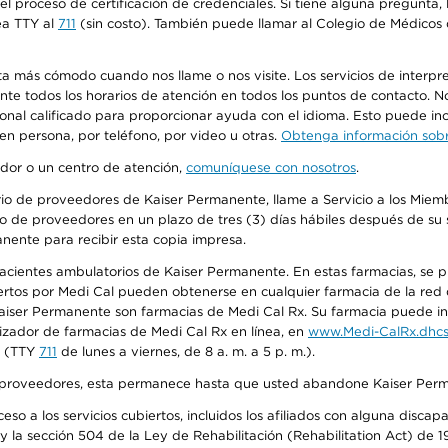
n el proceso de certificación de credenciales. Si tiene alguna pregunt
ea TTY al
711
(sin costo). También puede llamar al Colegio de Médicos d
más cómodo cuando nos llame o nos visite. Los servicios de interpreta
urante todos los horarios de atención en todos los puntos de contacto.
sonal calificado para proporcionar ayuda con el idioma. Esto puede inc
 en persona, por teléfono, por video u otras.
Obtenga información sobre
edor o un centro de atención,
comuníquese con nosotros
.
io de proveedores de Kaiser Permanente, llame a Servicio a los Miembr
o de proveedores en un plazo de tres (3) días hábiles después de su s
anente para recibir esta copia impresa.
 pacientes ambulatorios de Kaiser Permanente. En estas farmacias, se
tos por Medi Cal pueden obtenerse en cualquier farmacia de la red d
iser Permanente son farmacias de Medi Cal Rx. Su farmacia puede info
izador de farmacias de Medi Cal Rx en línea, en
www.Medi-CalRx.dhcs
na (TTY
711
de lunes a viernes, de 8 a. m. a 5 p. m.).
o de proveedores, esta permanece hasta que usted abandone Kaiser Perm
so a los servicios cubiertos, incluidos los afiliados con alguna disc
y la sección 504 de la Ley de Rehabilitación (Rehabilitation Act) de 1