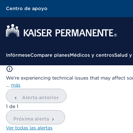
Centro de apoyo
Menú contextual
Infórmese
Compare planes
Médicos y centros
Salud y
We're experiencing technical issues that may affect so
…
más
Alerta anterior
mostrando
1
de
1
Próxima alerta
Ver todas las alertas