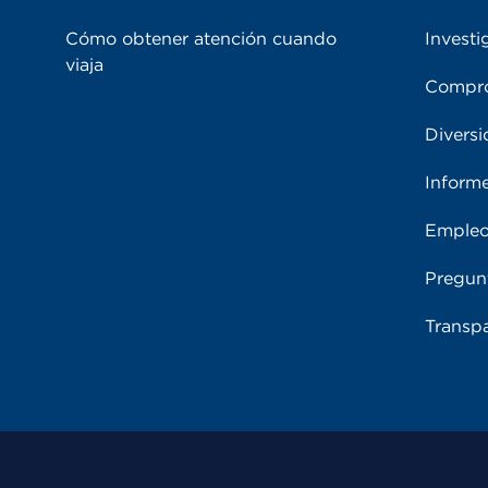
Cómo obtener atención cuando
Investi
viaja
Compro
Diversi
Inform
Emple
Pregun
Transpa