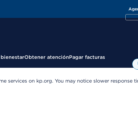
Age
 bienestar
Obtener atención
Pagar facturas
me services on kp.org. You may notice slower response tim