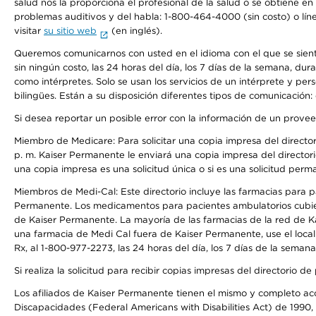
salud nos la proporciona el profesional de la salud o se obtiene e
problemas auditivos y del habla: 1-800-464-4000 (sin costo) o lín
visitar
su sitio web
(en inglés).
Queremos comunicarnos con usted en el idioma con el que se sienta 
sin ningún costo, las 24 horas del día, los 7 días de la semana, d
como intérpretes. Solo se usan los servicios de un intérprete y per
bilingües. Están a su disposición diferentes tipos de comunicación:
Si desea reportar un posible error con la información de un prove
Miembro de Medicare: Para solicitar una copia impresa del director
p. m. Kaiser Permanente le enviará una copia impresa del directori
una copia impresa es una solicitud única o si es una solicitud perm
Miembros de Medi-Cal: Este directorio incluye las farmacias para
Permanente. Los medicamentos para pacientes ambulatorios cubier
de Kaiser Permanente. La mayoría de las farmacias de la red de Ka
una farmacia de Medi Cal fuera de Kaiser Permanente, use el local
Rx, al 1-800-977-2273, las 24 horas del día, los 7 días de la sema
Si realiza la solicitud para recibir copias impresas del directori
Los afiliados de Kaiser Permanente tienen el mismo y completo acce
Discapacidades (Federal Americans with Disabilities Act) de 1990, 