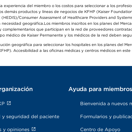
 experiencia del miembro o los costos para seleccionar a los profesiona
s demás productos y líneas de negocios de KFHP (Kaiser Foundation He
t (HEDIS)/Consumer Assessment of Healthcare Providers and Systems (
 la necesidad geográfica.Los miembros inscritos en los planes del Me
s y complementarios que participan en la red de proveedores contrata
o médico de Kaiser Permanente y los médicos de la red deben seguir l
ribución geográfica para seleccionar los hospitales en los planes del 
HP). Accesibilidad a las oficinas médicas y centros médicos en este d
rganización
Ayuda para miembro
KP
Bienvenida a nuevos 
 y seguridad del paciente
Formularios y publica
s y opiniones
Centro de Apoyo