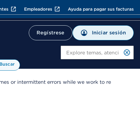
ntes
Empleadores
Ayuda para pagar sus facturas
Iniciar sesión
Regístrese
Bu
Buscar
es or intermittent errors while we work to re