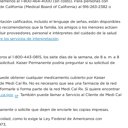
a, llámenos al 1-800-464-4000 (sin costo). Para personas con
e California (Medical Board of California) al 916-263-2382 o
ción calificados, incluido el lenguaje de señas, están disponibles
 No recomendamos que la familia, los amigos o los menores actúen
luir proveedores, personal e intérpretes del cuidado de la salud
 los servicios de interpretación
.
os al 1-800-443-0815, los siete días de la semana, de 8 a. m. a 8
olicitud. Kaiser Permanente podría preguntar si su solicitud de
 puede obtener cualquier medicamento cubierto por Kaiser
e Medi Cal Rx. No es necesario que sea una farmacia de la red
rmarle si forma parte de la red Medi Cal Rx. Si quiere encontrar
.ca.gov
. También puede llamar a Servicio al Cliente de Medi Cal
anente o solicite que dejen de enviarle las copias impresas.
apacidad, como lo exige la Ley Federal de Americanos con
973.