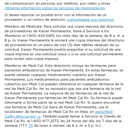
de comunicación: en persona, por teléfono, por video u otras.
Obtenga información sobre los servicios de interpretación
.
Si desea reportar un posible error con la información de un
proveedor o un centro de atención,
comuníquese con nosotros
.
Miembro de Medicare: Para solicitar una copia impresa del directorio
de proveedores de Kaiser Permanente, llame a Servicio a los
Miembros al 1-800-443-0815, los siete días de la semana, de 8 a. m. a
8 p. m. Kaiser Permanente le enviará una copia impresa del directorio
de proveedores en un plazo de tres (3) días hábiles después de su
solicitud. Kaiser Permanente podría preguntar si su solicitud de una
copia impresa es una solicitud única o si es una solicitud permanente
para recibir esta copia impresa.
Miembros de Medi-Cal: Este directorio incluye las farmacias para
pacientes ambulatorios de Kaiser Permanente. En estas farmacias, se
puede obtener cualquier medicamento cubierto por Kaiser
Permanente. Los medicamentos para pacientes ambulatorios
cubiertos por Medi Cal pueden obtenerse en cualquier farmacia de la
red de Medi Cal Rx. No es necesario que sea una farmacia de la red
de Kaiser Permanente. La mayoría de las farmacias de la red de
Kaiser Permanente son farmacias de Medi Cal Rx. Su farmacia puede
informarle si forma parte de la red Medi Cal Rx. Si quiere encontrar
una farmacia de Medi Cal fuera de Kaiser Permanente, use el
localizador de farmacias de Medi Cal Rx en línea, en
www.Medi-
CalRx.dhcs.ca.gov
. También puede llamar a Servicio al Cliente de
Medi Cal Rx, al 1-800-977-2273, las 24 horas del día, los 7 días de la
semana (TTY
711
de lunes a viernes, de 8 a. m. a 5 p. m.).