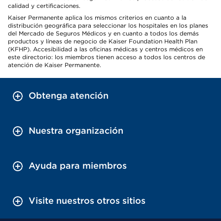
calidad y certificaciones.
Kaiser Permanente aplica los mismos criterios en cuanto a la
distribución geográfica para seleccionar los hospitales en los planes
del Mercado de Seguros Médicos y en cuanto a todos los demás
productos y líneas de negocio de Kaiser Foundation Health Plan
(KFHP). Accesibilidad a las oficinas médicas y centros médicos en
este directorio: los miembros tienen acceso a todos los centros de
atención de Kaiser Permanente.
Obtenga atención
Nuestra organización
Ayuda para miembros
Visite nuestros otros sitios