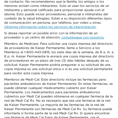
de contacto. No recomendamos que la familia, los amigos o los
menores actúen como intérpretes. Solo se usan los servicios de un
intérprete y personal calificado para proporcionar ayuda con el
idioma. Esto puede incluir proveedores, personal e intérpretes del
cuidado de la salud bilingües. Están a su disposición diferentes tipos
de comunicación: en persona, por teléfono, por video u otras.
Obtenga información sobre los servicios de interpretación
.
Si desea reportar un posible error con la información de un
proveedor o un centro de atención,
comuníquese con nosotros
.
Miembro de Medicare: Para solicitar una copia impresa del directorio
de proveedores de Kaiser Permanente, llame a Servicio a los
Miembros al 1-800-443-0815, los siete días de la semana, de 8 a. m. a
8 p. m. Kaiser Permanente le enviará una copia impresa del directorio
de proveedores en un plazo de tres (3) días hábiles después de su
solicitud. Kaiser Permanente podría preguntar si su solicitud de una
copia impresa es una solicitud única o si es una solicitud permanente
para recibir esta copia impresa.
Miembros de Medi-Cal: Este directorio incluye las farmacias para
pacientes ambulatorios de Kaiser Permanente. En estas farmacias, se
puede obtener cualquier medicamento cubierto por Kaiser
Permanente. Los medicamentos para pacientes ambulatorios
cubiertos por Medi Cal pueden obtenerse en cualquier farmacia de la
red de Medi Cal Rx. No es necesario que sea una farmacia de la red
de Kaiser Permanente. La mayoría de las farmacias de la red de
Kaiser Permanente son farmacias de Medi Cal Rx. Su farmacia puede
informarle si forma parte de la red Medi Cal Rx. Si quiere encontrar
una farmacia de Medi Cal fuera de Kaiser Permanente, use el