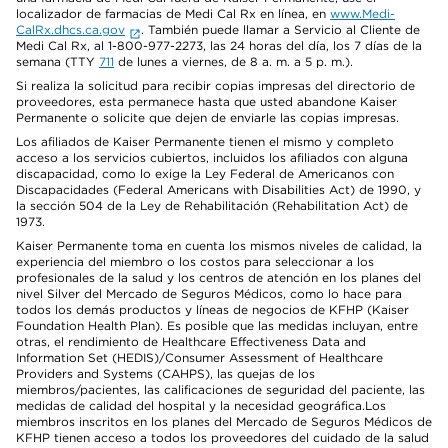
localizador de farmacias de Medi Cal Rx en línea, en
www.Medi-
CalRx.dhcs.ca.gov
. También puede llamar a Servicio al Cliente de
Medi Cal Rx, al 1-800-977-2273, las 24 horas del día, los 7 días de la
semana (TTY
711
de lunes a viernes, de 8 a. m. a 5 p. m.).
Si realiza la solicitud para recibir copias impresas del directorio de
proveedores, esta permanece hasta que usted abandone Kaiser
Permanente o solicite que dejen de enviarle las copias impresas.
Los afiliados de Kaiser Permanente tienen el mismo y completo
acceso a los servicios cubiertos, incluidos los afiliados con alguna
discapacidad, como lo exige la Ley Federal de Americanos con
Discapacidades (Federal Americans with Disabilities Act) de 1990, y
la sección 504 de la Ley de Rehabilitación (Rehabilitation Act) de
1973.
Kaiser Permanente toma en cuenta los mismos niveles de calidad, la
experiencia del miembro o los costos para seleccionar a los
profesionales de la salud y los centros de atención en los planes del
nivel Silver del Mercado de Seguros Médicos, como lo hace para
todos los demás productos y líneas de negocios de KFHP (Kaiser
Foundation Health Plan). Es posible que las medidas incluyan, entre
otras, el rendimiento de Healthcare Effectiveness Data and
Information Set (HEDIS)/Consumer Assessment of Healthcare
Providers and Systems (CAHPS), las quejas de los
miembros/pacientes, las calificaciones de seguridad del paciente, las
medidas de calidad del hospital y la necesidad geográfica.Los
miembros inscritos en los planes del Mercado de Seguros Médicos de
KFHP tienen acceso a todos los proveedores del cuidado de la salud