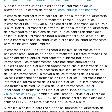
Si desea reportar un posible error con la información de un
proveedor o un centro de atención,
comuníquese con nosotros
.
Miembro de Medicare: Para solicitar una copia impresa del directorio
de proveedores de Kaiser Permanente, llame a Servicio a los
Miembros al 1-800-443-0815, los siete días de la semana, de 8 a. m. a
8 p. m. Kaiser Permanente le enviará una copia impresa del directorio
de proveedores en un plazo de tres (3) días hábiles después de su
solicitud. Kaiser Permanente podría preguntar si su solicitud de una
copia impresa es una solicitud única o si es una solicitud permanente
para recibir esta copia impresa.
Miembros de Medi-Cal: Este directorio incluye las farmacias para
pacientes ambulatorios de Kaiser Permanente. En estas farmacias, se
puede obtener cualquier medicamento cubierto por Kaiser
Permanente. Los medicamentos para pacientes ambulatorios
cubiertos por Medi Cal pueden obtenerse en cualquier farmacia de la
red de Medi Cal Rx. No es necesario que sea una farmacia de la red
de Kaiser Permanente. La mayoría de las farmacias de la red de
Kaiser Permanente son farmacias de Medi Cal Rx. Su farmacia puede
informarle si forma parte de la red Medi Cal Rx. Si quiere encontrar
una farmacia de Medi Cal fuera de Kaiser Permanente, use el
localizador de farmacias de Medi Cal Rx en línea, en
www.Medi-
CalRx.dhcs.ca.gov
. También puede llamar a Servicio al Cliente de
Medi Cal Rx, al 1-800-977-2273, las 24 horas del día, los 7 días de la
semana (TTY
711
de lunes a viernes, de 8 a. m. a 5 p. m.).
Si realiza la solicitud para recibir copias impresas del directorio de
proveedores, esta permanece hasta que usted abandone Kaiser