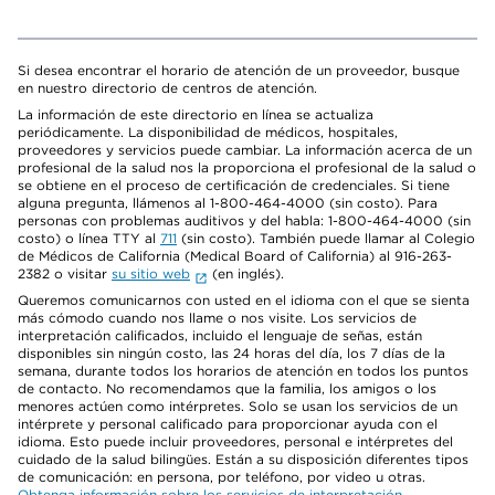
Si desea encontrar el horario de atención de un proveedor, busque
en nuestro directorio de centros de atención.
La información de este directorio en línea se actualiza
periódicamente. La disponibilidad de médicos, hospitales,
proveedores y servicios puede cambiar. La información acerca de un
profesional de la salud nos la proporciona el profesional de la salud o
se obtiene en el proceso de certificación de credenciales. Si tiene
alguna pregunta, llámenos al 1-800-464-4000 (sin costo). Para
personas con problemas auditivos y del habla: 1-800-464-4000 (sin
costo) o línea TTY al
711
(sin costo). También puede llamar al Colegio
de Médicos de California (Medical Board of California) al 916-263-
2382 o visitar
su sitio web
(en inglés).
Queremos comunicarnos con usted en el idioma con el que se sienta
más cómodo cuando nos llame o nos visite. Los servicios de
interpretación calificados, incluido el lenguaje de señas, están
disponibles sin ningún costo, las 24 horas del día, los 7 días de la
semana, durante todos los horarios de atención en todos los puntos
de contacto. No recomendamos que la familia, los amigos o los
menores actúen como intérpretes. Solo se usan los servicios de un
intérprete y personal calificado para proporcionar ayuda con el
idioma. Esto puede incluir proveedores, personal e intérpretes del
cuidado de la salud bilingües. Están a su disposición diferentes tipos
de comunicación: en persona, por teléfono, por video u otras.
Obtenga información sobre los servicios de interpretación
.