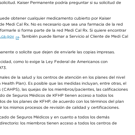
olicitud. Kaiser Permanente podría preguntar si su solicitud de
 puede obtener cualquier medicamento cubierto por Kaiser
e Medi Cal Rx. No es necesario que sea una farmacia de la red
rmarle si forma parte de la red Medi Cal Rx. Si quiere encontrar
.ca.gov
. También puede llamar a Servicio al Cliente de Medi Cal
anente o solicite que dejen de enviarle las copias impresas.
apacidad, como lo exige la Ley Federal de Americanos con
973.
les de la salud y los centros de atención en los planes del nivel
alth Plan). Es posible que las medidas incluyan, entre otras, el
CAHPS), las quejas de los miembros/pacientes, las calificaciones
rcado de Seguros Médicos de KFHP tienen acceso a todos los
dos de los planes de KFHP, de acuerdo con los términos del plan
os mismos procesos de revisión de calidad y certificaciones.
Mercado de Seguros Médicos y en cuanto a todos los demás
irectorio: los miembros tienen acceso a todos los centros de