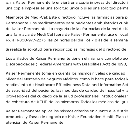
p. m. Kaiser Permanente le enviará una copia impresa del directori
una copia impresa es una solicitud única o si es una solicitud perm
Miembros de Medi-Cal: Este directorio incluye las farmacias para
Permanente. Los medicamentos para pacientes ambulatorios cubier
de Kaiser Permanente. La mayoría de las farmacias de la red de Ka
una farmacia de Medi Cal fuera de Kaiser Permanente, use el local
Rx, al 1-800-977-2273, las 24 horas del día, los 7 días de la sema
Si realiza la solicitud para recibir copias impresas del directori
Los afiliados de Kaiser Permanente tienen el mismo y completo acce
Discapacidades (Federal Americans with Disabilities Act) de 1990, 
Kaiser Permanente toma en cuenta los mismos niveles de calidad, la
Silver del Mercado de Seguros Médicos, como lo hace para todos lo
rendimiento de Healthcare Effectiveness Data and Information Se
de seguridad del paciente, las medidas de calidad del hospital y
proveedores del cuidado de la salud profesionales, institucionale
de cobertura de KFHP de los miembros. Todos los médicos del grup
Kaiser Permanente aplica los mismos criterios en cuanto a la dist
productos y líneas de negocio de Kaiser Foundation Health Plan (KF
atención de Kaiser Permanente.