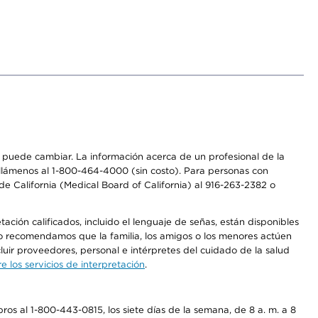
os puede cambiar. La información acerca de un profesional de la
a, llámenos al 1-800-464-4000 (sin costo). Para personas con
e California (Medical Board of California) al 916-263-2382 o
ción calificados, incluido el lenguaje de señas, están disponibles
 No recomendamos que la familia, los amigos o los menores actúen
luir proveedores, personal e intérpretes del cuidado de la salud
 los servicios de interpretación
.
os al 1-800-443-0815, los siete días de la semana, de 8 a. m. a 8