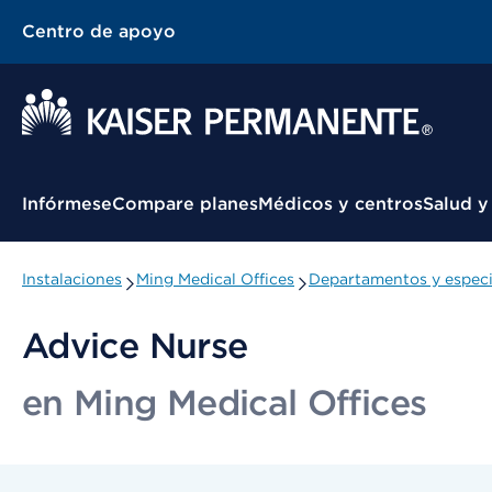
Centro de apoyo
Menú contextual
Infórmese
Compare planes
Médicos y centros
Salud y
Instalaciones
Ming Medical Offices
Departamentos y especi
Advice Nurse
en Ming Medical Offices