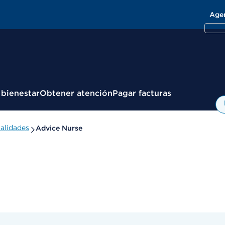
Age
 bienestar
Obtener atención
Pagar facturas
alidades
Advice Nurse