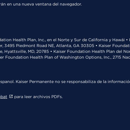
rirán en una nueva ventana del navegador.
ation Health Plan, Inc., en el Norte y Sur de California y Hawái 
r, 3495 Piedmont Road NE, Atlanta, GA 30305 • Kaiser Foundatio
ve, Hyattsville, MD, 20785 • Kaiser Foundation Health Plan del N
ser Foundation Health Plan of Washington Options, Inc., 2715 N
spanol. Kaiser Permanente no se responsabiliza de la información
obat
para leer archivos PDFs.