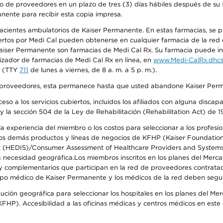
o de proveedores en un plazo de tres (3) días hábiles después de su s
anente para recibir esta copia impresa.
 pacientes ambulatorios de Kaiser Permanente. En estas farmacias, se
tos por Medi Cal pueden obtenerse en cualquier farmacia de la red d
iser Permanente son farmacias de Medi Cal Rx. Su farmacia puede info
izador de farmacias de Medi Cal Rx en línea, en
www.Medi-CalRx.dhcs
na (TTY
711
de lunes a viernes, de 8 a. m. a 5 p. m.).
o de proveedores, esta permanece hasta que usted abandone Kaiser Perm
so a los servicios cubiertos, incluidos los afiliados con alguna disc
y la sección 504 de la Ley de Rehabilitación (Rehabilitation Act) de 1
 experiencia del miembro o los costos para seleccionar a los profesiona
s demás productos y líneas de negocios de KFHP (Kaiser Foundation He
t (HEDIS)/Consumer Assessment of Healthcare Providers and Systems (
 la necesidad geográfica.Los miembros inscritos en los planes del Me
s y complementarios que participan en la red de proveedores contrata
o médico de Kaiser Permanente y los médicos de la red deben seguir l
ribución geográfica para seleccionar los hospitales en los planes del 
HP). Accesibilidad a las oficinas médicas y centros médicos en este d