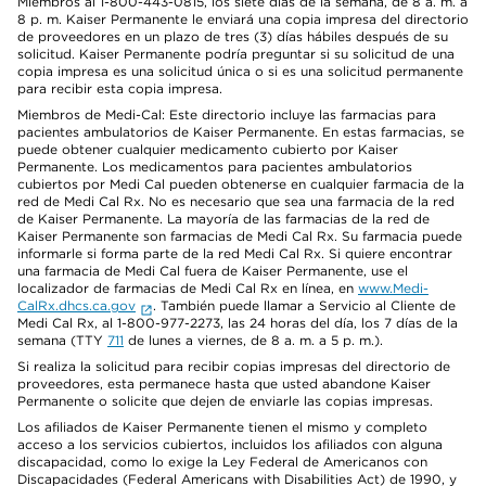
Miembros al 1-800-443-0815, los siete días de la semana, de 8 a. m. a
8 p. m. Kaiser Permanente le enviará una copia impresa del directorio
de proveedores en un plazo de tres (3) días hábiles después de su
solicitud. Kaiser Permanente podría preguntar si su solicitud de una
copia impresa es una solicitud única o si es una solicitud permanente
para recibir esta copia impresa.
Miembros de Medi-Cal: Este directorio incluye las farmacias para
pacientes ambulatorios de Kaiser Permanente. En estas farmacias, se
puede obtener cualquier medicamento cubierto por Kaiser
Permanente. Los medicamentos para pacientes ambulatorios
cubiertos por Medi Cal pueden obtenerse en cualquier farmacia de la
red de Medi Cal Rx. No es necesario que sea una farmacia de la red
de Kaiser Permanente. La mayoría de las farmacias de la red de
Kaiser Permanente son farmacias de Medi Cal Rx. Su farmacia puede
informarle si forma parte de la red Medi Cal Rx. Si quiere encontrar
una farmacia de Medi Cal fuera de Kaiser Permanente, use el
localizador de farmacias de Medi Cal Rx en línea, en
www.Medi-
CalRx.dhcs.ca.gov
. También puede llamar a Servicio al Cliente de
Medi Cal Rx, al 1-800-977-2273, las 24 horas del día, los 7 días de la
semana (TTY
711
de lunes a viernes, de 8 a. m. a 5 p. m.).
Si realiza la solicitud para recibir copias impresas del directorio de
proveedores, esta permanece hasta que usted abandone Kaiser
Permanente o solicite que dejen de enviarle las copias impresas.
Los afiliados de Kaiser Permanente tienen el mismo y completo
acceso a los servicios cubiertos, incluidos los afiliados con alguna
discapacidad, como lo exige la Ley Federal de Americanos con
Discapacidades (Federal Americans with Disabilities Act) de 1990, y