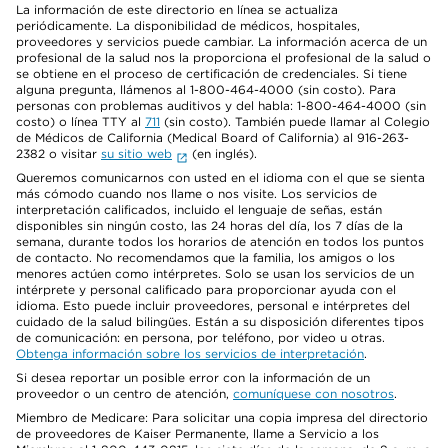
La información de este directorio en línea se actualiza
periódicamente. La disponibilidad de médicos, hospitales,
proveedores y servicios puede cambiar. La información acerca de un
profesional de la salud nos la proporciona el profesional de la salud o
se obtiene en el proceso de certificación de credenciales. Si tiene
alguna pregunta, llámenos al 1-800-464-4000 (sin costo). Para
personas con problemas auditivos y del habla: 1-800-464-4000 (sin
costo) o línea TTY al
711
(sin costo). También puede llamar al Colegio
de Médicos de California (Medical Board of California) al 916-263-
2382 o visitar
su sitio web
(en inglés).
Queremos comunicarnos con usted en el idioma con el que se sienta
más cómodo cuando nos llame o nos visite. Los servicios de
interpretación calificados, incluido el lenguaje de señas, están
disponibles sin ningún costo, las 24 horas del día, los 7 días de la
semana, durante todos los horarios de atención en todos los puntos
de contacto. No recomendamos que la familia, los amigos o los
menores actúen como intérpretes. Solo se usan los servicios de un
intérprete y personal calificado para proporcionar ayuda con el
idioma. Esto puede incluir proveedores, personal e intérpretes del
cuidado de la salud bilingües. Están a su disposición diferentes tipos
de comunicación: en persona, por teléfono, por video u otras.
Obtenga información sobre los servicios de interpretación
.
Si desea reportar un posible error con la información de un
proveedor o un centro de atención,
comuníquese con nosotros
.
Miembro de Medicare: Para solicitar una copia impresa del directorio
de proveedores de Kaiser Permanente, llame a Servicio a los