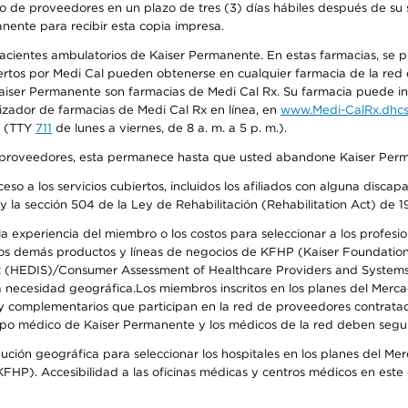
o de proveedores en un plazo de tres (3) días hábiles después de su s
anente para recibir esta copia impresa.
 pacientes ambulatorios de Kaiser Permanente. En estas farmacias, se
tos por Medi Cal pueden obtenerse en cualquier farmacia de la red d
iser Permanente son farmacias de Medi Cal Rx. Su farmacia puede info
izador de farmacias de Medi Cal Rx en línea, en
www.Medi-CalRx.dhcs
na (TTY
711
de lunes a viernes, de 8 a. m. a 5 p. m.).
o de proveedores, esta permanece hasta que usted abandone Kaiser Perm
so a los servicios cubiertos, incluidos los afiliados con alguna disc
y la sección 504 de la Ley de Rehabilitación (Rehabilitation Act) de 1
 experiencia del miembro o los costos para seleccionar a los profesiona
s demás productos y líneas de negocios de KFHP (Kaiser Foundation He
t (HEDIS)/Consumer Assessment of Healthcare Providers and Systems (
 la necesidad geográfica.Los miembros inscritos en los planes del Me
s y complementarios que participan en la red de proveedores contrata
o médico de Kaiser Permanente y los médicos de la red deben seguir l
ribución geográfica para seleccionar los hospitales en los planes del 
HP). Accesibilidad a las oficinas médicas y centros médicos en este d