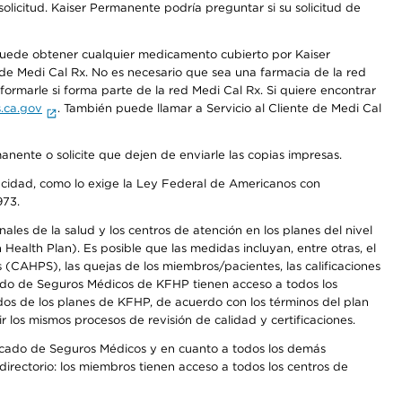
olicitud. Kaiser Permanente podría preguntar si su solicitud de
 puede obtener cualquier medicamento cubierto por Kaiser
e Medi Cal Rx. No es necesario que sea una farmacia de la red
rmarle si forma parte de la red Medi Cal Rx. Si quiere encontrar
.ca.gov
. También puede llamar a Servicio al Cliente de Medi Cal
anente o solicite que dejen de enviarle las copias impresas.
apacidad, como lo exige la Ley Federal de Americanos con
973.
les de la salud y los centros de atención en los planes del nivel
alth Plan). Es posible que las medidas incluyan, entre otras, el
CAHPS), las quejas de los miembros/pacientes, las calificaciones
rcado de Seguros Médicos de KFHP tienen acceso a todos los
dos de los planes de KFHP, de acuerdo con los términos del plan
os mismos procesos de revisión de calidad y certificaciones.
Mercado de Seguros Médicos y en cuanto a todos los demás
irectorio: los miembros tienen acceso a todos los centros de