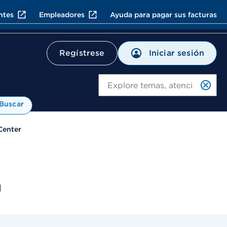
ntes
Empleadores
Ayuda para pagar sus facturas
Iniciar sesión
Regístrese
Bu
Buscar
Center
h