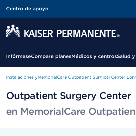
Centro de apoyo
Menú contextual
Infórmese
Compare planes
Médicos y centros
Salud y
Instalaciones
MemorialCare Outpatient Surgical Center Lon
Outpatient Surgery Center
en MemorialCare Outpatien