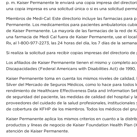
p. m. Kaiser Permanente le enviará una copia impresa del directori
una copia impresa es una solicitud única o si es una solicitud perm
Miembros de Medi-Cal: Este directorio incluye las farmacias para
Permanente. Los medicamentos para pacientes ambulatorios cubier
de Kaiser Permanente. La mayoría de las farmacias de la red de Ka
una farmacia de Medi Cal fuera de Kaiser Permanente, use el local
Rx, al 1-800-977-2273, las 24 horas del día, los 7 días de la sema
Si realiza la solicitud para recibir copias impresas del directori
Los afiliados de Kaiser Permanente tienen el mismo y completo acce
Discapacidades (Federal Americans with Disabilities Act) de 1990, 
Kaiser Permanente toma en cuenta los mismos niveles de calidad, la
Silver del Mercado de Seguros Médicos, como lo hace para todos lo
rendimiento de Healthcare Effectiveness Data and Information Se
de seguridad del paciente, las medidas de calidad del hospital y
proveedores del cuidado de la salud profesionales, institucionale
de cobertura de KFHP de los miembros. Todos los médicos del grup
Kaiser Permanente aplica los mismos criterios en cuanto a la dist
productos y líneas de negocio de Kaiser Foundation Health Plan (KF
atención de Kaiser Permanente.