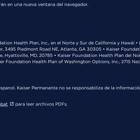
rirán en una nueva ventana del navegador.
ation Health Plan, Inc., en el Norte y Sur de California y Hawái 
r, 3495 Piedmont Road NE, Atlanta, GA 30305 • Kaiser Foundatio
ve, Hyattsville, MD, 20785 • Kaiser Foundation Health Plan del N
ser Foundation Health Plan of Washington Options, Inc., 2715 N
spanol. Kaiser Permanente no se responsabiliza de la información
obat
para leer archivos PDFs.