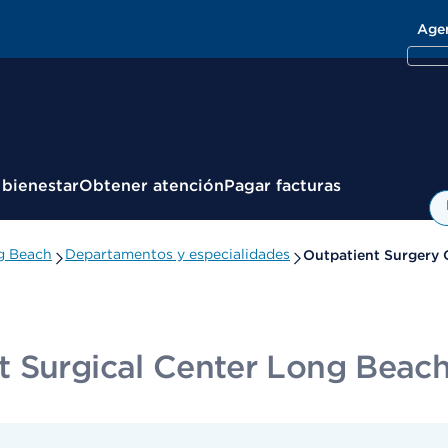
Age
 bienestar
Obtener atención
Pagar facturas
g Beach
Departamentos y especialidades
Outpatient Surgery 
t Surgical Center Long Beac