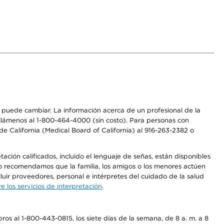
os puede cambiar. La información acerca de un profesional de la
a, llámenos al 1-800-464-4000 (sin costo). Para personas con
e California (Medical Board of California) al 916-263-2382 o
ción calificados, incluido el lenguaje de señas, están disponibles
 No recomendamos que la familia, los amigos o los menores actúen
luir proveedores, personal e intérpretes del cuidado de la salud
 los servicios de interpretación
.
os al 1-800-443-0815, los siete días de la semana, de 8 a. m. a 8