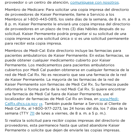
proveedor o un centro de atención,
comuníquese con nosotros
.
Miembro de Medicare: Para solicitar una copia impresa del directorio
de proveedores de Kaiser Permanente, llame a Servicio a los
Miembros al 1-800-443-0815, los siete días de la semana, de 8 a. m. a
8 p. m. Kaiser Permanente le enviará una copia impresa del directorio
de proveedores en un plazo de tres (3) días hábiles después de su
solicitud. Kaiser Permanente podría preguntar si su solicitud de una
copia impresa es una solicitud única o si es una solicitud permanente
para recibir esta copia impresa.
Miembros de Medi-Cal: Este directorio incluye las farmacias para
pacientes ambulatorios de Kaiser Permanente. En estas farmacias, se
puede obtener cualquier medicamento cubierto por Kaiser
Permanente. Los medicamentos para pacientes ambulatorios
cubiertos por Medi Cal pueden obtenerse en cualquier farmacia de la
red de Medi Cal Rx. No es necesario que sea una farmacia de la red
de Kaiser Permanente. La mayoría de las farmacias de la red de
Kaiser Permanente son farmacias de Medi Cal Rx. Su farmacia puede
informarle si forma parte de la red Medi Cal Rx. Si quiere encontrar
una farmacia de Medi Cal fuera de Kaiser Permanente, use el
localizador de farmacias de Medi Cal Rx en línea, en
www.Medi-
CalRx.dhcs.ca.gov
. También puede llamar a Servicio al Cliente de
Medi Cal Rx, al 1-800-977-2273, las 24 horas del día, los 7 días de la
semana (TTY
711
de lunes a viernes, de 8 a. m. a 5 p. m.).
Si realiza la solicitud para recibir copias impresas del directorio de
proveedores, esta permanece hasta que usted abandone Kaiser
Permanente o solicite que dejen de enviarle las copias impresas.