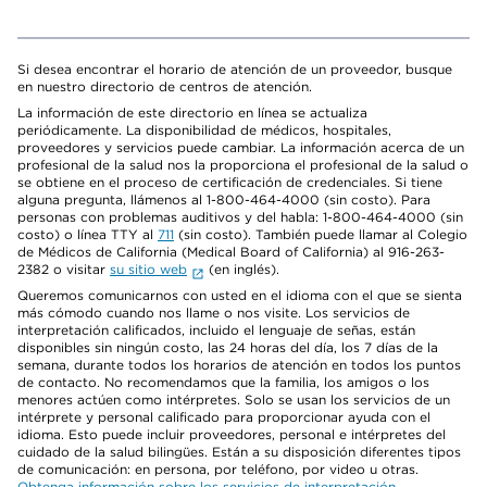
Si desea encontrar el horario de atención de un proveedor, busque
en nuestro directorio de centros de atención.
La información de este directorio en línea se actualiza
periódicamente. La disponibilidad de médicos, hospitales,
proveedores y servicios puede cambiar. La información acerca de un
profesional de la salud nos la proporciona el profesional de la salud o
se obtiene en el proceso de certificación de credenciales. Si tiene
alguna pregunta, llámenos al 1-800-464-4000 (sin costo). Para
personas con problemas auditivos y del habla: 1-800-464-4000 (sin
costo) o línea TTY al
711
(sin costo). También puede llamar al Colegio
de Médicos de California (Medical Board of California) al 916-263-
2382 o visitar
su sitio web
(en inglés).
Queremos comunicarnos con usted en el idioma con el que se sienta
más cómodo cuando nos llame o nos visite. Los servicios de
interpretación calificados, incluido el lenguaje de señas, están
disponibles sin ningún costo, las 24 horas del día, los 7 días de la
semana, durante todos los horarios de atención en todos los puntos
de contacto. No recomendamos que la familia, los amigos o los
menores actúen como intérpretes. Solo se usan los servicios de un
intérprete y personal calificado para proporcionar ayuda con el
idioma. Esto puede incluir proveedores, personal e intérpretes del
cuidado de la salud bilingües. Están a su disposición diferentes tipos
de comunicación: en persona, por teléfono, por video u otras.
Obtenga información sobre los servicios de interpretación
.