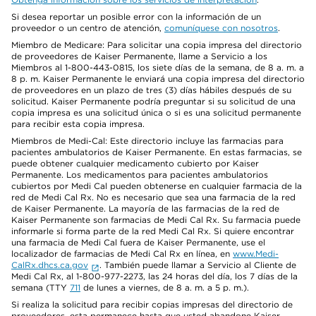
Si desea reportar un posible error con la información de un
proveedor o un centro de atención,
comuníquese con nosotros
.
Miembro de Medicare: Para solicitar una copia impresa del directorio
de proveedores de Kaiser Permanente, llame a Servicio a los
Miembros al 1-800-443-0815, los siete días de la semana, de 8 a. m. a
8 p. m. Kaiser Permanente le enviará una copia impresa del directorio
de proveedores en un plazo de tres (3) días hábiles después de su
solicitud. Kaiser Permanente podría preguntar si su solicitud de una
copia impresa es una solicitud única o si es una solicitud permanente
para recibir esta copia impresa.
Miembros de Medi-Cal: Este directorio incluye las farmacias para
pacientes ambulatorios de Kaiser Permanente. En estas farmacias, se
puede obtener cualquier medicamento cubierto por Kaiser
Permanente. Los medicamentos para pacientes ambulatorios
cubiertos por Medi Cal pueden obtenerse en cualquier farmacia de la
red de Medi Cal Rx. No es necesario que sea una farmacia de la red
de Kaiser Permanente. La mayoría de las farmacias de la red de
Kaiser Permanente son farmacias de Medi Cal Rx. Su farmacia puede
informarle si forma parte de la red Medi Cal Rx. Si quiere encontrar
una farmacia de Medi Cal fuera de Kaiser Permanente, use el
localizador de farmacias de Medi Cal Rx en línea, en
www.Medi-
CalRx.dhcs.ca.gov
. También puede llamar a Servicio al Cliente de
Medi Cal Rx, al 1-800-977-2273, las 24 horas del día, los 7 días de la
semana (TTY
711
de lunes a viernes, de 8 a. m. a 5 p. m.).
Si realiza la solicitud para recibir copias impresas del directorio de
proveedores, esta permanece hasta que usted abandone Kaiser