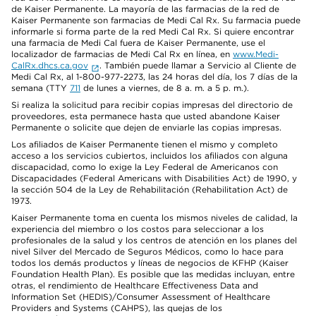
de Kaiser Permanente. La mayoría de las farmacias de la red de
Kaiser Permanente son farmacias de Medi Cal Rx. Su farmacia puede
informarle si forma parte de la red Medi Cal Rx. Si quiere encontrar
una farmacia de Medi Cal fuera de Kaiser Permanente, use el
localizador de farmacias de Medi Cal Rx en línea, en
www.Medi-
CalRx.dhcs.ca.gov
. También puede llamar a Servicio al Cliente de
Medi Cal Rx, al 1-800-977-2273, las 24 horas del día, los 7 días de la
semana (TTY
711
de lunes a viernes, de 8 a. m. a 5 p. m.).
Si realiza la solicitud para recibir copias impresas del directorio de
proveedores, esta permanece hasta que usted abandone Kaiser
Permanente o solicite que dejen de enviarle las copias impresas.
Los afiliados de Kaiser Permanente tienen el mismo y completo
acceso a los servicios cubiertos, incluidos los afiliados con alguna
discapacidad, como lo exige la Ley Federal de Americanos con
Discapacidades (Federal Americans with Disabilities Act) de 1990, y
la sección 504 de la Ley de Rehabilitación (Rehabilitation Act) de
1973.
Kaiser Permanente toma en cuenta los mismos niveles de calidad, la
experiencia del miembro o los costos para seleccionar a los
profesionales de la salud y los centros de atención en los planes del
nivel Silver del Mercado de Seguros Médicos, como lo hace para
todos los demás productos y líneas de negocios de KFHP (Kaiser
Foundation Health Plan). Es posible que las medidas incluyan, entre
otras, el rendimiento de Healthcare Effectiveness Data and
Information Set (HEDIS)/Consumer Assessment of Healthcare
Providers and Systems (CAHPS), las quejas de los