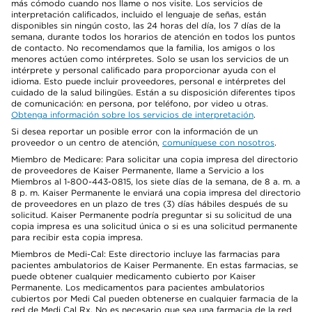
más cómodo cuando nos llame o nos visite. Los servicios de
interpretación calificados, incluido el lenguaje de señas, están
disponibles sin ningún costo, las 24 horas del día, los 7 días de la
semana, durante todos los horarios de atención en todos los puntos
de contacto. No recomendamos que la familia, los amigos o los
menores actúen como intérpretes. Solo se usan los servicios de un
intérprete y personal calificado para proporcionar ayuda con el
idioma. Esto puede incluir proveedores, personal e intérpretes del
cuidado de la salud bilingües. Están a su disposición diferentes tipos
de comunicación: en persona, por teléfono, por video u otras.
Obtenga información sobre los servicios de interpretación
.
Si desea reportar un posible error con la información de un
proveedor o un centro de atención,
comuníquese con nosotros
.
Miembro de Medicare: Para solicitar una copia impresa del directorio
de proveedores de Kaiser Permanente, llame a Servicio a los
Miembros al 1-800-443-0815, los siete días de la semana, de 8 a. m. a
8 p. m. Kaiser Permanente le enviará una copia impresa del directorio
de proveedores en un plazo de tres (3) días hábiles después de su
solicitud. Kaiser Permanente podría preguntar si su solicitud de una
copia impresa es una solicitud única o si es una solicitud permanente
para recibir esta copia impresa.
Miembros de Medi-Cal: Este directorio incluye las farmacias para
pacientes ambulatorios de Kaiser Permanente. En estas farmacias, se
puede obtener cualquier medicamento cubierto por Kaiser
Permanente. Los medicamentos para pacientes ambulatorios
cubiertos por Medi Cal pueden obtenerse en cualquier farmacia de la
red de Medi Cal Rx. No es necesario que sea una farmacia de la red