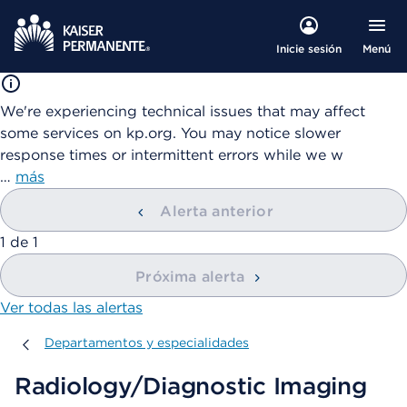
Menú
Inicie sesión
We're experiencing technical issues that may affect
some services on kp.org. You may notice slower
response times or intermittent errors while we w
…
más
Alerta anterior
mostrando
1
de
1
Próxima alerta
Ver todas las alertas
Departamentos y especialidades
Departamentos y especialidades
Radiology/Diagnostic Imaging