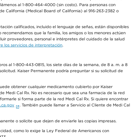
a, llámenos al 1-800-464-4000 (sin costo). Para personas con
e California (Medical Board of California) al 916-263-2382 o
ción calificados, incluido el lenguaje de señas, están disponibles
 No recomendamos que la familia, los amigos o los menores actúen
luir proveedores, personal e intérpretes del cuidado de la salud
 los servicios de interpretación
.
os al 1-800-443-0815, los siete días de la semana, de 8 a. m. a 8
olicitud. Kaiser Permanente podría preguntar si su solicitud de
 puede obtener cualquier medicamento cubierto por Kaiser
e Medi Cal Rx. No es necesario que sea una farmacia de la red
rmarle si forma parte de la red Medi Cal Rx. Si quiere encontrar
.ca.gov
. También puede llamar a Servicio al Cliente de Medi Cal
anente o solicite que dejen de enviarle las copias impresas.
apacidad, como lo exige la Ley Federal de Americanos con
973.