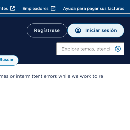
ntes
Empleadores
Ayuda para pagar sus facturas
Iniciar sesión
Regístrese
Bu
Buscar
es or intermittent errors while we work to re