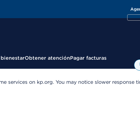
Age
 bienestar
Obtener atención
Pagar facturas
me services on kp.org. You may notice slower response tim