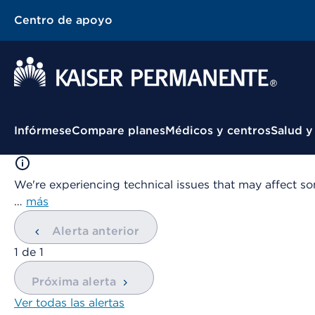
Centro de apoyo
Menú contextual
Infórmese
Compare planes
Médicos y centros
Salud y
We're experiencing technical issues that may affect so
…
más
Alerta anterior
mostrando
1
de
1
Próxima alerta
Ver todas las alertas