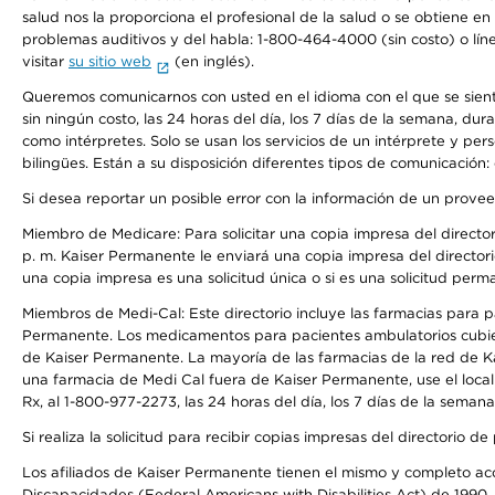
salud nos la proporciona el profesional de la salud o se obtiene e
problemas auditivos y del habla: 1-800-464-4000 (sin costo) o lín
visitar
su sitio web
(en inglés).
Queremos comunicarnos con usted en el idioma con el que se sienta 
sin ningún costo, las 24 horas del día, los 7 días de la semana, d
como intérpretes. Solo se usan los servicios de un intérprete y per
bilingües. Están a su disposición diferentes tipos de comunicación:
Si desea reportar un posible error con la información de un prove
Miembro de Medicare: Para solicitar una copia impresa del director
p. m. Kaiser Permanente le enviará una copia impresa del directori
una copia impresa es una solicitud única o si es una solicitud perm
Miembros de Medi-Cal: Este directorio incluye las farmacias para
Permanente. Los medicamentos para pacientes ambulatorios cubier
de Kaiser Permanente. La mayoría de las farmacias de la red de Ka
una farmacia de Medi Cal fuera de Kaiser Permanente, use el local
Rx, al 1-800-977-2273, las 24 horas del día, los 7 días de la sema
Si realiza la solicitud para recibir copias impresas del directori
Los afiliados de Kaiser Permanente tienen el mismo y completo acce
Discapacidades (Federal Americans with Disabilities Act) de 1990, 