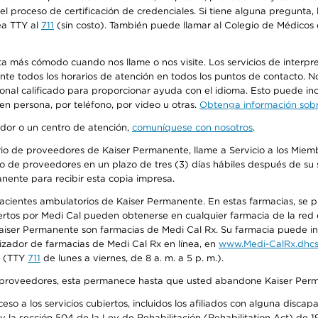
n el proceso de certificación de credenciales. Si tiene alguna pregunt
ea TTY al
711
(sin costo). También puede llamar al Colegio de Médicos d
más cómodo cuando nos llame o nos visite. Los servicios de interpreta
urante todos los horarios de atención en todos los puntos de contacto.
sonal calificado para proporcionar ayuda con el idioma. Esto puede inc
 en persona, por teléfono, por video u otras.
Obtenga información sobre
edor o un centro de atención,
comuníquese con nosotros
.
io de proveedores de Kaiser Permanente, llame a Servicio a los Miembr
o de proveedores en un plazo de tres (3) días hábiles después de su s
anente para recibir esta copia impresa.
 pacientes ambulatorios de Kaiser Permanente. En estas farmacias, se
tos por Medi Cal pueden obtenerse en cualquier farmacia de la red d
iser Permanente son farmacias de Medi Cal Rx. Su farmacia puede info
izador de farmacias de Medi Cal Rx en línea, en
www.Medi-CalRx.dhcs
na (TTY
711
de lunes a viernes, de 8 a. m. a 5 p. m.).
o de proveedores, esta permanece hasta que usted abandone Kaiser Perm
so a los servicios cubiertos, incluidos los afiliados con alguna disc
y la sección 504 de la Ley de Rehabilitación (Rehabilitation Act) de 1