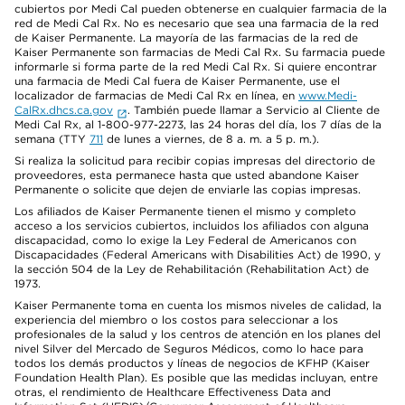
cubiertos por Medi Cal pueden obtenerse en cualquier farmacia de la
red de Medi Cal Rx. No es necesario que sea una farmacia de la red
de Kaiser Permanente. La mayoría de las farmacias de la red de
Kaiser Permanente son farmacias de Medi Cal Rx. Su farmacia puede
informarle si forma parte de la red Medi Cal Rx. Si quiere encontrar
una farmacia de Medi Cal fuera de Kaiser Permanente, use el
localizador de farmacias de Medi Cal Rx en línea, en
www.Medi-
CalRx.dhcs.ca.gov
. También puede llamar a Servicio al Cliente de
Medi Cal Rx, al 1-800-977-2273, las 24 horas del día, los 7 días de la
semana (TTY
711
de lunes a viernes, de 8 a. m. a 5 p. m.).
Si realiza la solicitud para recibir copias impresas del directorio de
proveedores, esta permanece hasta que usted abandone Kaiser
Permanente o solicite que dejen de enviarle las copias impresas.
Los afiliados de Kaiser Permanente tienen el mismo y completo
acceso a los servicios cubiertos, incluidos los afiliados con alguna
discapacidad, como lo exige la Ley Federal de Americanos con
Discapacidades (Federal Americans with Disabilities Act) de 1990, y
la sección 504 de la Ley de Rehabilitación (Rehabilitation Act) de
1973.
Kaiser Permanente toma en cuenta los mismos niveles de calidad, la
experiencia del miembro o los costos para seleccionar a los
profesionales de la salud y los centros de atención en los planes del
nivel Silver del Mercado de Seguros Médicos, como lo hace para
todos los demás productos y líneas de negocios de KFHP (Kaiser
Foundation Health Plan). Es posible que las medidas incluyan, entre
otras, el rendimiento de Healthcare Effectiveness Data and