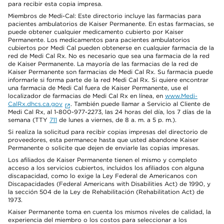
para recibir esta copia impresa.
Miembros de Medi-Cal: Este directorio incluye las farmacias para
pacientes ambulatorios de Kaiser Permanente. En estas farmacias, se
puede obtener cualquier medicamento cubierto por Kaiser
Permanente. Los medicamentos para pacientes ambulatorios
cubiertos por Medi Cal pueden obtenerse en cualquier farmacia de la
red de Medi Cal Rx. No es necesario que sea una farmacia de la red
de Kaiser Permanente. La mayoría de las farmacias de la red de
Kaiser Permanente son farmacias de Medi Cal Rx. Su farmacia puede
informarle si forma parte de la red Medi Cal Rx. Si quiere encontrar
una farmacia de Medi Cal fuera de Kaiser Permanente, use el
localizador de farmacias de Medi Cal Rx en línea, en
www.Medi-
CalRx.dhcs.ca.gov
. También puede llamar a Servicio al Cliente de
Medi Cal Rx, al 1-800-977-2273, las 24 horas del día, los 7 días de la
semana (TTY
711
de lunes a viernes, de 8 a. m. a 5 p. m.).
Si realiza la solicitud para recibir copias impresas del directorio de
proveedores, esta permanece hasta que usted abandone Kaiser
Permanente o solicite que dejen de enviarle las copias impresas.
Los afiliados de Kaiser Permanente tienen el mismo y completo
acceso a los servicios cubiertos, incluidos los afiliados con alguna
discapacidad, como lo exige la Ley Federal de Americanos con
Discapacidades (Federal Americans with Disabilities Act) de 1990, y
la sección 504 de la Ley de Rehabilitación (Rehabilitation Act) de
1973.
Kaiser Permanente toma en cuenta los mismos niveles de calidad, la
experiencia del miembro o los costos para seleccionar a los