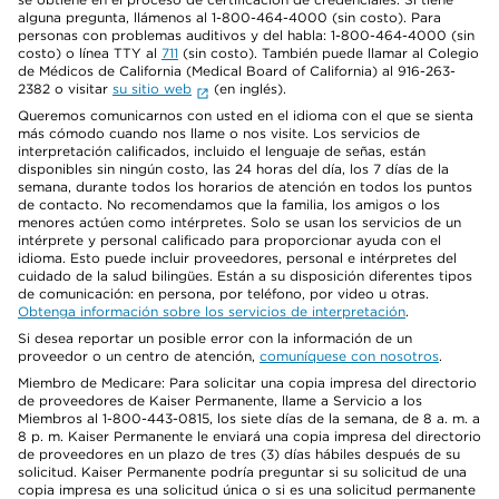
alguna pregunta, llámenos al 1-800-464-4000 (sin costo). Para
personas con problemas auditivos y del habla: 1-800-464-4000 (sin
costo) o línea TTY al
711
(sin costo). También puede llamar al Colegio
de Médicos de California (Medical Board of California) al 916-263-
2382 o visitar
su sitio web
(en inglés).
Queremos comunicarnos con usted en el idioma con el que se sienta
más cómodo cuando nos llame o nos visite. Los servicios de
interpretación calificados, incluido el lenguaje de señas, están
disponibles sin ningún costo, las 24 horas del día, los 7 días de la
semana, durante todos los horarios de atención en todos los puntos
de contacto. No recomendamos que la familia, los amigos o los
menores actúen como intérpretes. Solo se usan los servicios de un
intérprete y personal calificado para proporcionar ayuda con el
idioma. Esto puede incluir proveedores, personal e intérpretes del
cuidado de la salud bilingües. Están a su disposición diferentes tipos
de comunicación: en persona, por teléfono, por video u otras.
Obtenga información sobre los servicios de interpretación
.
Si desea reportar un posible error con la información de un
proveedor o un centro de atención,
comuníquese con nosotros
.
Miembro de Medicare: Para solicitar una copia impresa del directorio
de proveedores de Kaiser Permanente, llame a Servicio a los
Miembros al 1-800-443-0815, los siete días de la semana, de 8 a. m. a
8 p. m. Kaiser Permanente le enviará una copia impresa del directorio
de proveedores en un plazo de tres (3) días hábiles después de su
solicitud. Kaiser Permanente podría preguntar si su solicitud de una
copia impresa es una solicitud única o si es una solicitud permanente