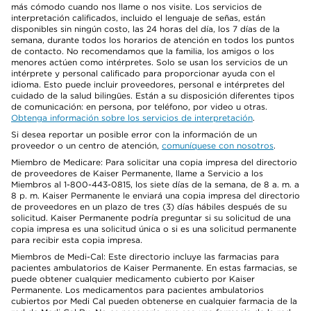
más cómodo cuando nos llame o nos visite. Los servicios de
interpretación calificados, incluido el lenguaje de señas, están
disponibles sin ningún costo, las 24 horas del día, los 7 días de la
semana, durante todos los horarios de atención en todos los puntos
de contacto. No recomendamos que la familia, los amigos o los
menores actúen como intérpretes. Solo se usan los servicios de un
intérprete y personal calificado para proporcionar ayuda con el
idioma. Esto puede incluir proveedores, personal e intérpretes del
cuidado de la salud bilingües. Están a su disposición diferentes tipos
de comunicación: en persona, por teléfono, por video u otras.
Obtenga información sobre los servicios de interpretación
.
Si desea reportar un posible error con la información de un
proveedor o un centro de atención,
comuníquese con nosotros
.
Miembro de Medicare: Para solicitar una copia impresa del directorio
de proveedores de Kaiser Permanente, llame a Servicio a los
Miembros al 1-800-443-0815, los siete días de la semana, de 8 a. m. a
8 p. m. Kaiser Permanente le enviará una copia impresa del directorio
de proveedores en un plazo de tres (3) días hábiles después de su
solicitud. Kaiser Permanente podría preguntar si su solicitud de una
copia impresa es una solicitud única o si es una solicitud permanente
para recibir esta copia impresa.
Miembros de Medi-Cal: Este directorio incluye las farmacias para
pacientes ambulatorios de Kaiser Permanente. En estas farmacias, se
puede obtener cualquier medicamento cubierto por Kaiser
Permanente. Los medicamentos para pacientes ambulatorios
cubiertos por Medi Cal pueden obtenerse en cualquier farmacia de la