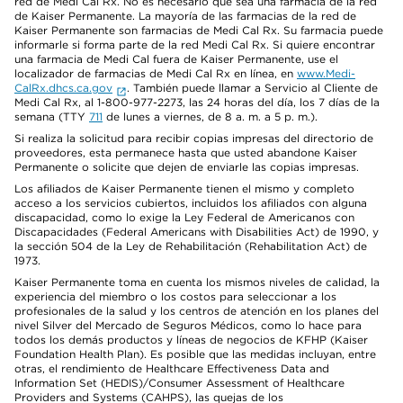
red de Medi Cal Rx. No es necesario que sea una farmacia de la red
de Kaiser Permanente. La mayoría de las farmacias de la red de
Kaiser Permanente son farmacias de Medi Cal Rx. Su farmacia puede
informarle si forma parte de la red Medi Cal Rx. Si quiere encontrar
una farmacia de Medi Cal fuera de Kaiser Permanente, use el
localizador de farmacias de Medi Cal Rx en línea, en
www.Medi-
CalRx.dhcs.ca.gov
. También puede llamar a Servicio al Cliente de
Medi Cal Rx, al 1-800-977-2273, las 24 horas del día, los 7 días de la
semana (TTY
711
de lunes a viernes, de 8 a. m. a 5 p. m.).
Si realiza la solicitud para recibir copias impresas del directorio de
proveedores, esta permanece hasta que usted abandone Kaiser
Permanente o solicite que dejen de enviarle las copias impresas.
Los afiliados de Kaiser Permanente tienen el mismo y completo
acceso a los servicios cubiertos, incluidos los afiliados con alguna
discapacidad, como lo exige la Ley Federal de Americanos con
Discapacidades (Federal Americans with Disabilities Act) de 1990, y
la sección 504 de la Ley de Rehabilitación (Rehabilitation Act) de
1973.
Kaiser Permanente toma en cuenta los mismos niveles de calidad, la
experiencia del miembro o los costos para seleccionar a los
profesionales de la salud y los centros de atención en los planes del
nivel Silver del Mercado de Seguros Médicos, como lo hace para
todos los demás productos y líneas de negocios de KFHP (Kaiser
Foundation Health Plan). Es posible que las medidas incluyan, entre
otras, el rendimiento de Healthcare Effectiveness Data and
Information Set (HEDIS)/Consumer Assessment of Healthcare
Providers and Systems (CAHPS), las quejas de los