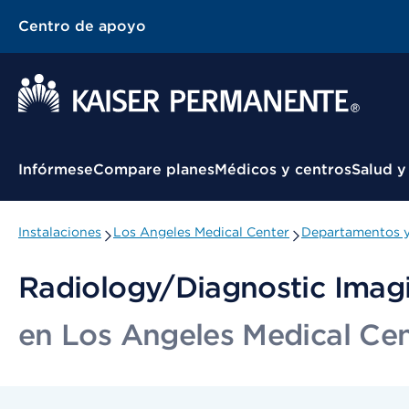
Centro de apoyo
Menú contextual
Infórmese
Compare planes
Médicos y centros
Salud y
Instalaciones
Los Angeles Medical Center
Departamentos y
Radiology/Diagnostic Ima
en Los Angeles Medical Ce