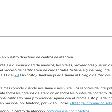
 en nuestro directorio de centros de atención.
ente. La disponibilidad de médicos, hospitales, proveedores y servici
n el proceso de certificación de credenciales. Si tiene alguna pregunt
ea TTY al
711
(sin costo). También puede llamar al Colegio de Médicos d
más cómodo cuando nos llame o nos visite. Los servicios de interpreta
urante todos los horarios de atención en todos los puntos de contacto.
sonal calificado para proporcionar ayuda con el idioma. Esto puede inc
 en persona, por teléfono, por video u otras.
Obtenga información sobre
edor o un centro de atención,
comuníquese con nosotros
.