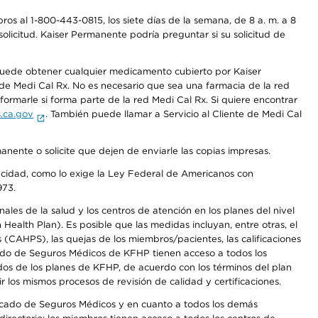
os al 1-800-443-0815, los siete días de la semana, de 8 a. m. a 8
olicitud. Kaiser Permanente podría preguntar si su solicitud de
 puede obtener cualquier medicamento cubierto por Kaiser
e Medi Cal Rx. No es necesario que sea una farmacia de la red
rmarle si forma parte de la red Medi Cal Rx. Si quiere encontrar
.ca.gov
. También puede llamar a Servicio al Cliente de Medi Cal
anente o solicite que dejen de enviarle las copias impresas.
apacidad, como lo exige la Ley Federal de Americanos con
973.
les de la salud y los centros de atención en los planes del nivel
alth Plan). Es posible que las medidas incluyan, entre otras, el
CAHPS), las quejas de los miembros/pacientes, las calificaciones
rcado de Seguros Médicos de KFHP tienen acceso a todos los
dos de los planes de KFHP, de acuerdo con los términos del plan
os mismos procesos de revisión de calidad y certificaciones.
Mercado de Seguros Médicos y en cuanto a todos los demás