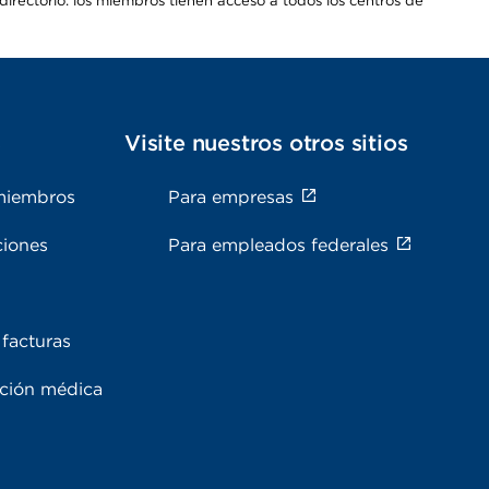
irectorio: los miembros tienen acceso a todos los centros de
s
Visite nuestros otros sitios
miembros
Para empresas
ciones
Para empleados federales
facturas
ación médica