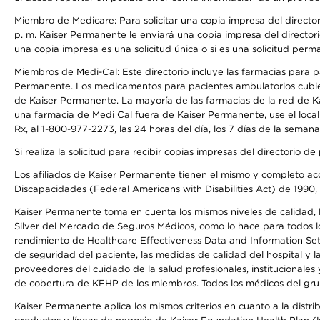
Miembro de Medicare: Para solicitar una copia impresa del director
p. m. Kaiser Permanente le enviará una copia impresa del directori
una copia impresa es una solicitud única o si es una solicitud perm
Miembros de Medi-Cal: Este directorio incluye las farmacias para
Permanente. Los medicamentos para pacientes ambulatorios cubier
de Kaiser Permanente. La mayoría de las farmacias de la red de Ka
una farmacia de Medi Cal fuera de Kaiser Permanente, use el local
Rx, al 1-800-977-2273, las 24 horas del día, los 7 días de la sema
Si realiza la solicitud para recibir copias impresas del directori
Los afiliados de Kaiser Permanente tienen el mismo y completo acce
Discapacidades (Federal Americans with Disabilities Act) de 1990, 
Kaiser Permanente toma en cuenta los mismos niveles de calidad, la
Silver del Mercado de Seguros Médicos, como lo hace para todos lo
rendimiento de Healthcare Effectiveness Data and Information Se
de seguridad del paciente, las medidas de calidad del hospital y
proveedores del cuidado de la salud profesionales, institucionale
de cobertura de KFHP de los miembros. Todos los médicos del grup
Kaiser Permanente aplica los mismos criterios en cuanto a la dist