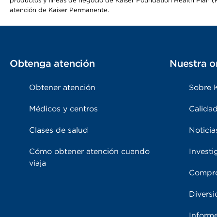
productos y líneas de negocio de Kaiser Foundation Health Plan (KF
atención de Kaiser Permanente.
Obtenga atención
Nuestra o
Obtener atención
Sobre 
Médicos y centros
Calidad
Clases de salud
Noticia
Cómo obtener atención cuando
Investi
viaja
Compro
Diversi
Inform