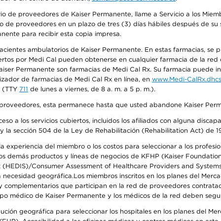
io de proveedores de Kaiser Permanente, llame a Servicio a los Miembr
o de proveedores en un plazo de tres (3) días hábiles después de su s
anente para recibir esta copia impresa.
 pacientes ambulatorios de Kaiser Permanente. En estas farmacias, se
tos por Medi Cal pueden obtenerse en cualquier farmacia de la red d
iser Permanente son farmacias de Medi Cal Rx. Su farmacia puede info
izador de farmacias de Medi Cal Rx en línea, en
www.Medi-CalRx.dhcs
na (TTY
711
de lunes a viernes, de 8 a. m. a 5 p. m.).
o de proveedores, esta permanece hasta que usted abandone Kaiser Perm
so a los servicios cubiertos, incluidos los afiliados con alguna disc
y la sección 504 de la Ley de Rehabilitación (Rehabilitation Act) de 1
 experiencia del miembro o los costos para seleccionar a los profesiona
s demás productos y líneas de negocios de KFHP (Kaiser Foundation He
t (HEDIS)/Consumer Assessment of Healthcare Providers and Systems (
 la necesidad geográfica.Los miembros inscritos en los planes del Me
s y complementarios que participan en la red de proveedores contrata
o médico de Kaiser Permanente y los médicos de la red deben seguir l
ribución geográfica para seleccionar los hospitales en los planes del 