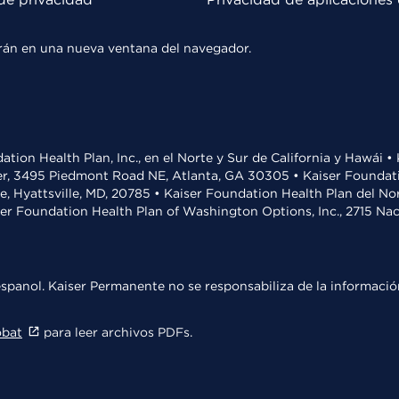
rirán en una nueva ventana del navegador.
ation Health Plan, Inc., en el Norte y Sur de California y Hawái 
r, 3495 Piedmont Road NE, Atlanta, GA 30305 • Kaiser Foundatio
ve, Hyattsville, MD, 20785 • Kaiser Foundation Health Plan del N
ser Foundation Health Plan of Washington Options, Inc., 2715 N
spanol. Kaiser Permanente no se responsabiliza de la información
obat
para leer archivos PDFs.