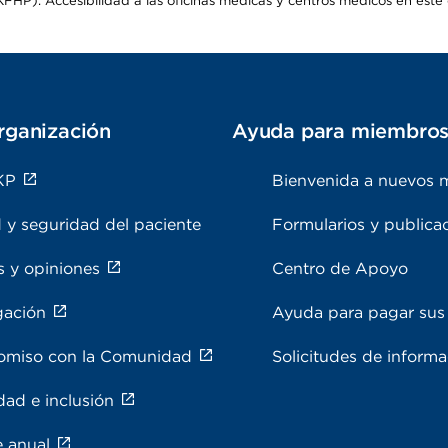
HP). Accesibilidad a las oficinas médicas y centros médicos en este d
rganización
Ayuda para miembro
KP
Bienvenida a nuevos 
 y seguridad del paciente
Formularios y publica
s y opiniones
Centro de Apoyo
gación
Ayuda para pagar sus 
miso con la Comunidad
Solicitudes de inform
dad e inclusión
e anual