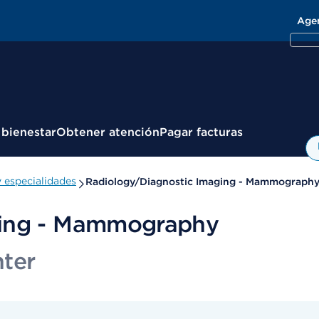
Age
 bienestar
Obtener atención
Pagar facturas
 especialidades
Radiology/Diagnostic Imaging - Mammograph
ging - Mammography
nter