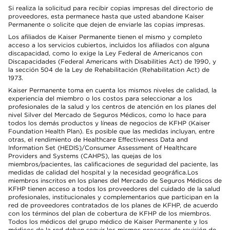
Si realiza la solicitud para recibir copias impresas del directorio de
proveedores, esta permanece hasta que usted abandone Kaiser
Permanente o solicite que dejen de enviarle las copias impresas.
Los afiliados de Kaiser Permanente tienen el mismo y completo
acceso a los servicios cubiertos, incluidos los afiliados con alguna
discapacidad, como lo exige la Ley Federal de Americanos con
Discapacidades (Federal Americans with Disabilities Act) de 1990, y
la sección 504 de la Ley de Rehabilitación (Rehabilitation Act) de
1973.
Kaiser Permanente toma en cuenta los mismos niveles de calidad, la
experiencia del miembro o los costos para seleccionar a los
profesionales de la salud y los centros de atención en los planes del
nivel Silver del Mercado de Seguros Médicos, como lo hace para
todos los demás productos y líneas de negocios de KFHP (Kaiser
Foundation Health Plan). Es posible que las medidas incluyan, entre
otras, el rendimiento de Healthcare Effectiveness Data and
Information Set (HEDIS)/Consumer Assessment of Healthcare
Providers and Systems (CAHPS), las quejas de los
miembros/pacientes, las calificaciones de seguridad del paciente, las
medidas de calidad del hospital y la necesidad geográfica.Los
miembros inscritos en los planes del Mercado de Seguros Médicos de
KFHP tienen acceso a todos los proveedores del cuidado de la salud
profesionales, institucionales y complementarios que participan en la
red de proveedores contratados de los planes de KFHP, de acuerdo
con los términos del plan de cobertura de KFHP de los miembros.
Todos los médicos del grupo médico de Kaiser Permanente y los
médicos de la red deben seguir los mismos procesos de revisión de