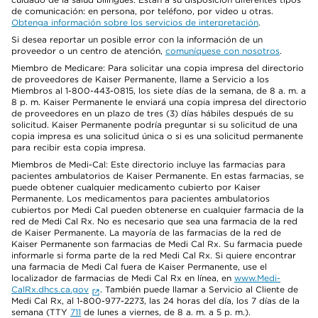
de comunicación: en persona, por teléfono, por video u otras.
Obtenga información sobre los servicios de interpretación
.
Si desea reportar un posible error con la información de un
proveedor o un centro de atención,
comuníquese con nosotros
.
Miembro de Medicare: Para solicitar una copia impresa del directorio
de proveedores de Kaiser Permanente, llame a Servicio a los
Miembros al 1-800-443-0815, los siete días de la semana, de 8 a. m. a
8 p. m. Kaiser Permanente le enviará una copia impresa del directorio
de proveedores en un plazo de tres (3) días hábiles después de su
solicitud. Kaiser Permanente podría preguntar si su solicitud de una
copia impresa es una solicitud única o si es una solicitud permanente
para recibir esta copia impresa.
Miembros de Medi-Cal: Este directorio incluye las farmacias para
pacientes ambulatorios de Kaiser Permanente. En estas farmacias, se
puede obtener cualquier medicamento cubierto por Kaiser
Permanente. Los medicamentos para pacientes ambulatorios
cubiertos por Medi Cal pueden obtenerse en cualquier farmacia de la
red de Medi Cal Rx. No es necesario que sea una farmacia de la red
de Kaiser Permanente. La mayoría de las farmacias de la red de
Kaiser Permanente son farmacias de Medi Cal Rx. Su farmacia puede
informarle si forma parte de la red Medi Cal Rx. Si quiere encontrar
una farmacia de Medi Cal fuera de Kaiser Permanente, use el
localizador de farmacias de Medi Cal Rx en línea, en
www.Medi-
CalRx.dhcs.ca.gov
. También puede llamar a Servicio al Cliente de
Medi Cal Rx, al 1-800-977-2273, las 24 horas del día, los 7 días de la
semana (TTY
711
de lunes a viernes, de 8 a. m. a 5 p. m.).