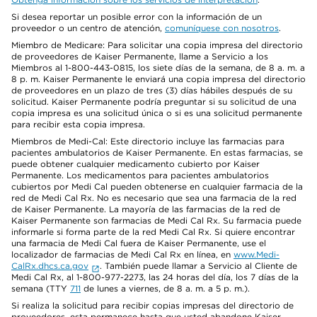
Si desea reportar un posible error con la información de un
proveedor o un centro de atención,
comuníquese con nosotros
.
Miembro de Medicare: Para solicitar una copia impresa del directorio
de proveedores de Kaiser Permanente, llame a Servicio a los
Miembros al 1-800-443-0815, los siete días de la semana, de 8 a. m. a
8 p. m. Kaiser Permanente le enviará una copia impresa del directorio
de proveedores en un plazo de tres (3) días hábiles después de su
solicitud. Kaiser Permanente podría preguntar si su solicitud de una
copia impresa es una solicitud única o si es una solicitud permanente
para recibir esta copia impresa.
Miembros de Medi-Cal: Este directorio incluye las farmacias para
pacientes ambulatorios de Kaiser Permanente. En estas farmacias, se
puede obtener cualquier medicamento cubierto por Kaiser
Permanente. Los medicamentos para pacientes ambulatorios
cubiertos por Medi Cal pueden obtenerse en cualquier farmacia de la
red de Medi Cal Rx. No es necesario que sea una farmacia de la red
de Kaiser Permanente. La mayoría de las farmacias de la red de
Kaiser Permanente son farmacias de Medi Cal Rx. Su farmacia puede
informarle si forma parte de la red Medi Cal Rx. Si quiere encontrar
una farmacia de Medi Cal fuera de Kaiser Permanente, use el
localizador de farmacias de Medi Cal Rx en línea, en
www.Medi-
CalRx.dhcs.ca.gov
. También puede llamar a Servicio al Cliente de
Medi Cal Rx, al 1-800-977-2273, las 24 horas del día, los 7 días de la
semana (TTY
711
de lunes a viernes, de 8 a. m. a 5 p. m.).
Si realiza la solicitud para recibir copias impresas del directorio de
proveedores, esta permanece hasta que usted abandone Kaiser