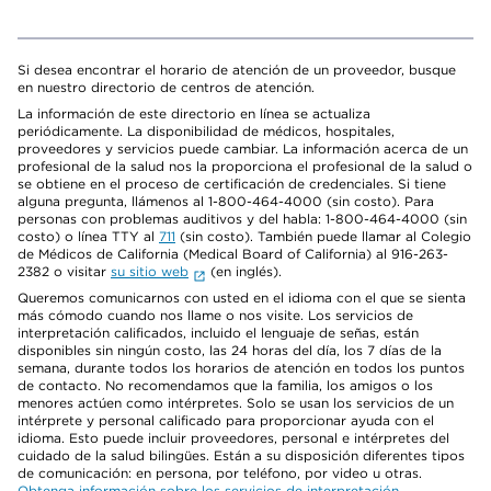
Si desea encontrar el horario de atención de un proveedor, busque
en nuestro directorio de centros de atención.
La información de este directorio en línea se actualiza
periódicamente. La disponibilidad de médicos, hospitales,
proveedores y servicios puede cambiar. La información acerca de un
profesional de la salud nos la proporciona el profesional de la salud o
se obtiene en el proceso de certificación de credenciales. Si tiene
alguna pregunta, llámenos al 1-800-464-4000 (sin costo). Para
personas con problemas auditivos y del habla: 1-800-464-4000 (sin
costo) o línea TTY al
711
(sin costo). También puede llamar al Colegio
de Médicos de California (Medical Board of California) al 916-263-
2382 o visitar
su sitio web
(en inglés).
Queremos comunicarnos con usted en el idioma con el que se sienta
más cómodo cuando nos llame o nos visite. Los servicios de
interpretación calificados, incluido el lenguaje de señas, están
disponibles sin ningún costo, las 24 horas del día, los 7 días de la
semana, durante todos los horarios de atención en todos los puntos
de contacto. No recomendamos que la familia, los amigos o los
menores actúen como intérpretes. Solo se usan los servicios de un
intérprete y personal calificado para proporcionar ayuda con el
idioma. Esto puede incluir proveedores, personal e intérpretes del
cuidado de la salud bilingües. Están a su disposición diferentes tipos
de comunicación: en persona, por teléfono, por video u otras.
Obtenga información sobre los servicios de interpretación
.