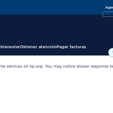
Age
 bienestar
Obtener atención
Pagar facturas
me services on kp.org. You may notice slower response tim