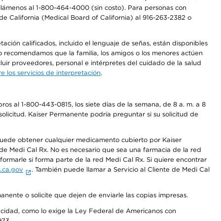
a, llámenos al 1-800-464-4000 (sin costo). Para personas con
e California (Medical Board of California) al 916-263-2382 o
ción calificados, incluido el lenguaje de señas, están disponibles
 No recomendamos que la familia, los amigos o los menores actúen
luir proveedores, personal e intérpretes del cuidado de la salud
 los servicios de interpretación
.
os al 1-800-443-0815, los siete días de la semana, de 8 a. m. a 8
olicitud. Kaiser Permanente podría preguntar si su solicitud de
 puede obtener cualquier medicamento cubierto por Kaiser
e Medi Cal Rx. No es necesario que sea una farmacia de la red
rmarle si forma parte de la red Medi Cal Rx. Si quiere encontrar
.ca.gov
. También puede llamar a Servicio al Cliente de Medi Cal
anente o solicite que dejen de enviarle las copias impresas.
apacidad, como lo exige la Ley Federal de Americanos con
973.