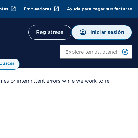
ntes
Empleadores
Ayuda para pagar sus facturas
Iniciar sesión
Regístrese
Bu
Buscar
es or intermittent errors while we work to re