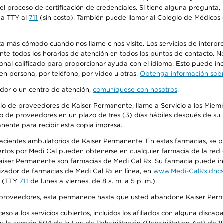
n el proceso de certificación de credenciales. Si tiene alguna pregunt
ea TTY al
711
(sin costo). También puede llamar al Colegio de Médicos d
más cómodo cuando nos llame o nos visite. Los servicios de interpreta
urante todos los horarios de atención en todos los puntos de contacto.
sonal calificado para proporcionar ayuda con el idioma. Esto puede inc
 en persona, por teléfono, por video u otras.
Obtenga información sobre
edor o un centro de atención,
comuníquese con nosotros
.
io de proveedores de Kaiser Permanente, llame a Servicio a los Miembr
o de proveedores en un plazo de tres (3) días hábiles después de su s
anente para recibir esta copia impresa.
 pacientes ambulatorios de Kaiser Permanente. En estas farmacias, se
tos por Medi Cal pueden obtenerse en cualquier farmacia de la red d
iser Permanente son farmacias de Medi Cal Rx. Su farmacia puede info
izador de farmacias de Medi Cal Rx en línea, en
www.Medi-CalRx.dhcs
na (TTY
711
de lunes a viernes, de 8 a. m. a 5 p. m.).
o de proveedores, esta permanece hasta que usted abandone Kaiser Perm
so a los servicios cubiertos, incluidos los afiliados con alguna disc
y la sección 504 de la Ley de Rehabilitación (Rehabilitation Act) de 1