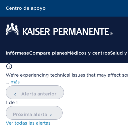
Centro de apoyo
Menú contextual
Infórmese
Compare planes
Médicos y centros
Salud y
We're experiencing technical issues that may affect so
…
más
Alerta anterior
mostrando
1
de
1
Próxima alerta
Ver todas las alertas