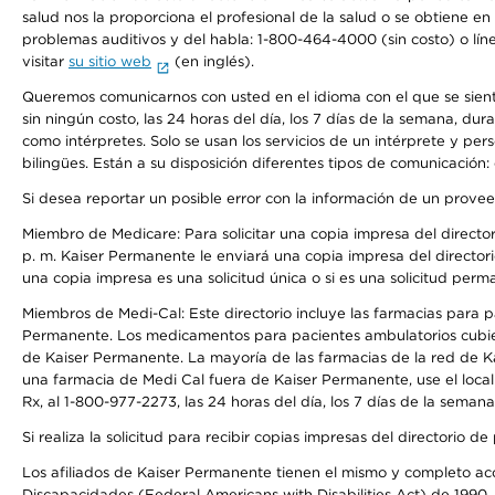
salud nos la proporciona el profesional de la salud o se obtiene e
problemas auditivos y del habla: 1-800-464-4000 (sin costo) o lín
visitar
su sitio web
(en inglés).
Queremos comunicarnos con usted en el idioma con el que se sienta 
sin ningún costo, las 24 horas del día, los 7 días de la semana, d
como intérpretes. Solo se usan los servicios de un intérprete y per
bilingües. Están a su disposición diferentes tipos de comunicación:
Si desea reportar un posible error con la información de un prove
Miembro de Medicare: Para solicitar una copia impresa del director
p. m. Kaiser Permanente le enviará una copia impresa del directori
una copia impresa es una solicitud única o si es una solicitud perm
Miembros de Medi-Cal: Este directorio incluye las farmacias para
Permanente. Los medicamentos para pacientes ambulatorios cubier
de Kaiser Permanente. La mayoría de las farmacias de la red de Ka
una farmacia de Medi Cal fuera de Kaiser Permanente, use el local
Rx, al 1-800-977-2273, las 24 horas del día, los 7 días de la sema
Si realiza la solicitud para recibir copias impresas del directori
Los afiliados de Kaiser Permanente tienen el mismo y completo acce
Discapacidades (Federal Americans with Disabilities Act) de 1990, 