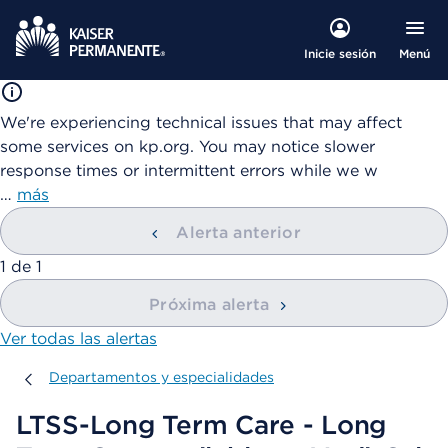
Menú
Inicie sesión
We're experiencing technical issues that may affect
some services on kp.org. You may notice slower
response times or intermittent errors while we w
…
más
Alerta anterior
mostrando
1
de
1
Próxima alerta
Ver todas las alertas
Departamentos y especialidades
Departamentos y especialidades
LTSS-Long Term Care - Long