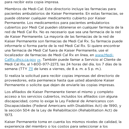
para recibir esta copia impresa.
Miembros de Medi-Cal: Este directorio incluye las farmacias para
pacientes ambulatorios de Kaiser Permanente. En estas farmacias, se
puede obtener cualquier medicamento cubierto por Kaiser
Permanente. Los medicamentos para pacientes ambulatorios
cubiertos por Medi Cal pueden obtenerse en cualquier farmacia de la
red de Medi Cal Rx. No es necesario que sea una farmacia de la red
de Kaiser Permanente. La mayoría de las farmacias de la red de
Kaiser Permanente son farmacias de Medi Cal Rx. Su farmacia puede
informarle si forma parte de la red Medi Cal Rx. Si quiere encontrar
una farmacia de Medi Cal fuera de Kaiser Permanente, use el
localizador de farmacias de Medi Cal Rx en línea, en
www.Medi-
CalRx.dhcs.ca.gov
. También puede llamar a Servicio al Cliente de
Medi Cal Rx, al 1-800-977-2273, las 24 horas del día, los 7 días de la
semana (TTY
711
de lunes a viernes, de 8 a. m. a 5 p. m.).
Si realiza la solicitud para recibir copias impresas del directorio de
proveedores, esta permanece hasta que usted abandone Kaiser
Permanente o solicite que dejen de enviarle las copias impresas.
Los afiliados de Kaiser Permanente tienen el mismo y completo
acceso a los servicios cubiertos, incluidos los afiliados con alguna
discapacidad, como lo exige la Ley Federal de Americanos con
Discapacidades (Federal Americans with Disabilities Act) de 1990, y
la sección 504 de la Ley de Rehabilitación (Rehabilitation Act) de
1973.
Kaiser Permanente toma en cuenta los mismos niveles de calidad, la
experiencia del miembro o los costos para seleccionar a los