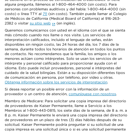
alguna pregunta, llámenos al 1-800-464-4000 (sin costo). Para
personas con problemas auditivos y del habla: 1-800-464-4000 (sin
costo) o línea TTY al
711
(sin costo). También puede llamar al Colegio
de Médicos de California (Medical Board of California) al 916-263-
2382 o visitar
su sitio web
(en inglés).
Queremos comunicarnos con usted en el idioma con el que se sienta
más cómodo cuando nos llame o nos visite. Los servicios de
interpretación calificados, incluido el lenguaje de señas, están
disponibles sin ningún costo, las 24 horas del día, los 7 días de la
semana, durante todos los horarios de atención en todos los puntos
de contacto. No recomendamos que la familia, los amigos o los
menores actúen como intérpretes. Solo se usan los servicios de un
intérprete y personal calificado para proporcionar ayuda con el
idioma. Esto puede incluir proveedores, personal e intérpretes del
cuidado de la salud bilingües. Están a su disposición diferentes tipos
de comunicación: en persona, por teléfono, por video u otras.
Obtenga información sobre los servicios de interpretación
.
Si desea reportar un posible error con la información de un
proveedor o un centro de atención,
comuníquese con nosotros
.
Miembro de Medicare: Para solicitar una copia impresa del directorio
de proveedores de Kaiser Permanente, llame a Servicio a los
Miembros al 1-800-443-0815, los siete días de la semana, de 8 a. m. a
8 p. m. Kaiser Permanente le enviará una copia impresa del directorio
de proveedores en un plazo de tres (3) días hábiles después de su
solicitud. Kaiser Permanente podría preguntar si su solicitud de una
copia impresa es una solicitud única o si es una solicitud permanente