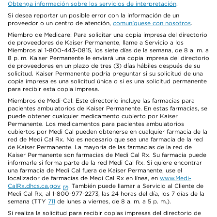
Obtenga información sobre los servicios de interpretación
.
Si desea reportar un posible error con la información de un
proveedor o un centro de atención,
comuníquese con nosotros
.
Miembro de Medicare: Para solicitar una copia impresa del directorio
de proveedores de Kaiser Permanente, llame a Servicio a los
Miembros al 1-800-443-0815, los siete días de la semana, de 8 a. m. a
8 p. m. Kaiser Permanente le enviará una copia impresa del directorio
de proveedores en un plazo de tres (3) días hábiles después de su
solicitud. Kaiser Permanente podría preguntar si su solicitud de una
copia impresa es una solicitud única o si es una solicitud permanente
para recibir esta copia impresa.
Miembros de Medi-Cal: Este directorio incluye las farmacias para
pacientes ambulatorios de Kaiser Permanente. En estas farmacias, se
puede obtener cualquier medicamento cubierto por Kaiser
Permanente. Los medicamentos para pacientes ambulatorios
cubiertos por Medi Cal pueden obtenerse en cualquier farmacia de la
red de Medi Cal Rx. No es necesario que sea una farmacia de la red
de Kaiser Permanente. La mayoría de las farmacias de la red de
Kaiser Permanente son farmacias de Medi Cal Rx. Su farmacia puede
informarle si forma parte de la red Medi Cal Rx. Si quiere encontrar
una farmacia de Medi Cal fuera de Kaiser Permanente, use el
localizador de farmacias de Medi Cal Rx en línea, en
www.Medi-
CalRx.dhcs.ca.gov
. También puede llamar a Servicio al Cliente de
Medi Cal Rx, al 1-800-977-2273, las 24 horas del día, los 7 días de la
semana (TTY
711
de lunes a viernes, de 8 a. m. a 5 p. m.).
Si realiza la solicitud para recibir copias impresas del directorio de