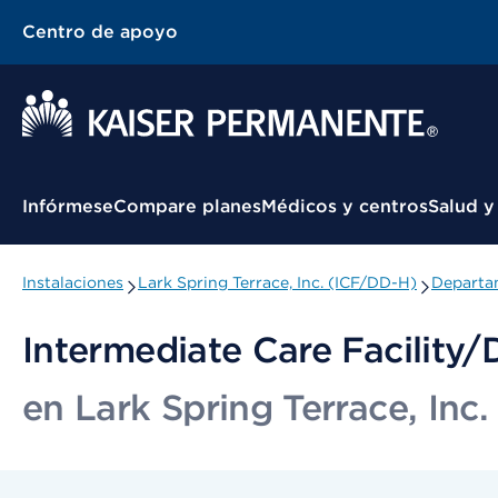
Centro de apoyo
Menú contextual
Infórmese
Compare planes
Médicos y centros
Salud y
Instalaciones
Lark Spring Terrace, Inc. (ICF/DD-H)
Departam
Intermediate Care Facility/
en Lark Spring Terrace, Inc