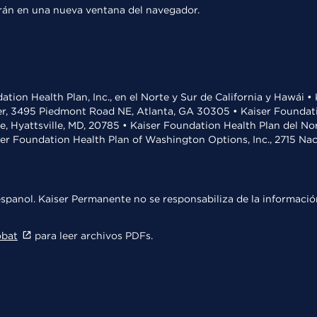
rirán en una nueva ventana del navegador.
ation Health Plan, Inc., en el Norte y Sur de California y Hawái 
r, 3495 Piedmont Road NE, Atlanta, GA 30305 • Kaiser Foundatio
ve, Hyattsville, MD, 20785 • Kaiser Foundation Health Plan del N
ser Foundation Health Plan of Washington Options, Inc., 2715 N
spanol. Kaiser Permanente no se responsabiliza de la información
obat
para leer archivos PDFs.