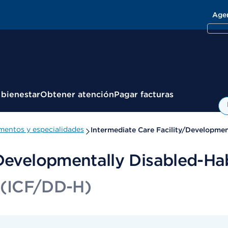
Age
 bienestar
Obtener atención
Pagar facturas
entos y especialidades
Intermediate Care Facility/Development
Developmentally Disabled-Hab
. (ICF/DD-H)