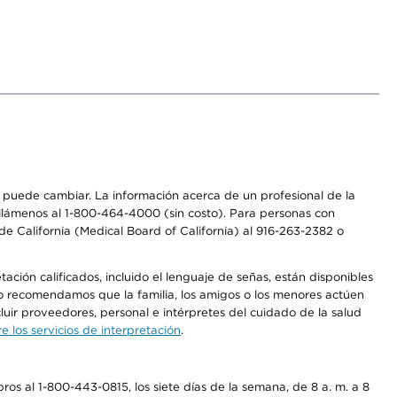
os puede cambiar. La información acerca de un profesional de la
a, llámenos al 1-800-464-4000 (sin costo). Para personas con
e California (Medical Board of California) al 916-263-2382 o
ción calificados, incluido el lenguaje de señas, están disponibles
 No recomendamos que la familia, los amigos o los menores actúen
luir proveedores, personal e intérpretes del cuidado de la salud
 los servicios de interpretación
.
os al 1-800-443-0815, los siete días de la semana, de 8 a. m. a 8