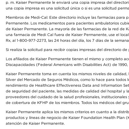
p. m. Kaiser Permanente le enviará una copia impresa del directori
una copia impresa es una solicitud única o si es una solicitud perm
Miembros de Medi-Cal: Este directorio incluye las farmacias para
Permanente. Los medicamentos para pacientes ambulatorios cubier
de Kaiser Permanente. La mayoría de las farmacias de la red de Ka
una farmacia de Medi Cal fuera de Kaiser Permanente, use el local
Rx, al 1-800-977-2273, las 24 horas del día, los 7 días de la sema
Si realiza la solicitud para recibir copias impresas del directori
Los afiliados de Kaiser Permanente tienen el mismo y completo acce
Discapacidades (Federal Americans with Disabilities Act) de 1990, 
Kaiser Permanente toma en cuenta los mismos niveles de calidad, la
Silver del Mercado de Seguros Médicos, como lo hace para todos lo
rendimiento de Healthcare Effectiveness Data and Information Se
de seguridad del paciente, las medidas de calidad del hospital y
proveedores del cuidado de la salud profesionales, institucionale
de cobertura de KFHP de los miembros. Todos los médicos del grup
Kaiser Permanente aplica los mismos criterios en cuanto a la dist
productos y líneas de negocio de Kaiser Foundation Health Plan (KF
atención de Kaiser Permanente.