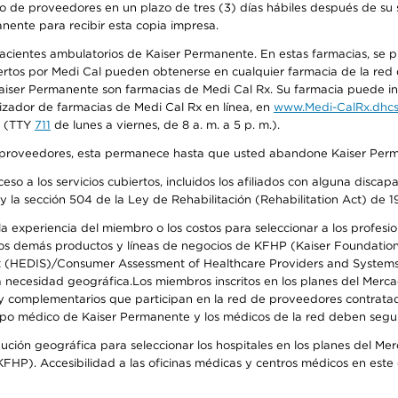
o de proveedores en un plazo de tres (3) días hábiles después de su s
anente para recibir esta copia impresa.
 pacientes ambulatorios de Kaiser Permanente. En estas farmacias, se
tos por Medi Cal pueden obtenerse en cualquier farmacia de la red d
iser Permanente son farmacias de Medi Cal Rx. Su farmacia puede info
izador de farmacias de Medi Cal Rx en línea, en
www.Medi-CalRx.dhcs
na (TTY
711
de lunes a viernes, de 8 a. m. a 5 p. m.).
o de proveedores, esta permanece hasta que usted abandone Kaiser Perm
so a los servicios cubiertos, incluidos los afiliados con alguna disc
y la sección 504 de la Ley de Rehabilitación (Rehabilitation Act) de 1
 experiencia del miembro o los costos para seleccionar a los profesiona
s demás productos y líneas de negocios de KFHP (Kaiser Foundation He
t (HEDIS)/Consumer Assessment of Healthcare Providers and Systems (
 la necesidad geográfica.Los miembros inscritos en los planes del Me
s y complementarios que participan en la red de proveedores contrata
o médico de Kaiser Permanente y los médicos de la red deben seguir l
ribución geográfica para seleccionar los hospitales en los planes del 
HP). Accesibilidad a las oficinas médicas y centros médicos en este d