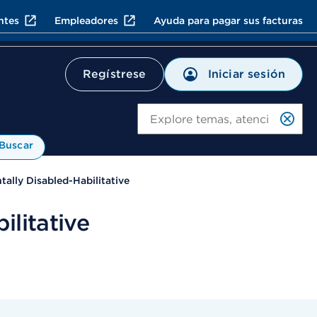
ntes
Empleadores
Ayuda para pagar sus facturas
Iniciar sesión
Regístrese
Bu
Buscar
ally Disabled-Habilitative
ilitative