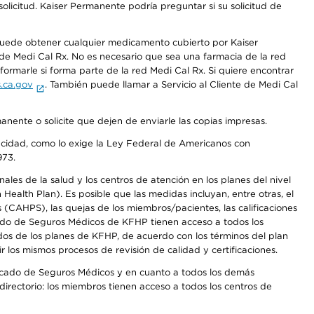
olicitud. Kaiser Permanente podría preguntar si su solicitud de
 puede obtener cualquier medicamento cubierto por Kaiser
e Medi Cal Rx. No es necesario que sea una farmacia de la red
rmarle si forma parte de la red Medi Cal Rx. Si quiere encontrar
.ca.gov
. También puede llamar a Servicio al Cliente de Medi Cal
anente o solicite que dejen de enviarle las copias impresas.
apacidad, como lo exige la Ley Federal de Americanos con
973.
les de la salud y los centros de atención en los planes del nivel
alth Plan). Es posible que las medidas incluyan, entre otras, el
CAHPS), las quejas de los miembros/pacientes, las calificaciones
rcado de Seguros Médicos de KFHP tienen acceso a todos los
dos de los planes de KFHP, de acuerdo con los términos del plan
os mismos procesos de revisión de calidad y certificaciones.
Mercado de Seguros Médicos y en cuanto a todos los demás
irectorio: los miembros tienen acceso a todos los centros de