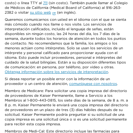
costo) o línea TTY al
711
(sin costo). También puede llamar al Colegio
de Médicos de California (Medical Board of California) al 916-263-
2382 o visitar
su sitio web
(en inglés).
Queremos comunicarnos con usted en el idioma con el que se sienta
más cómodo cuando nos llame o nos visite. Los servicios de
interpretación calificados, incluido el lenguaje de señas, están
disponibles sin ningún costo, las 24 horas del día, los 7 días de la
semana, durante todos los horarios de atención en todos los puntos
de contacto. No recomendamos que la familia, los amigos o los
menores actúen como intérpretes. Solo se usan los servicios de un
intérprete y personal calificado para proporcionar ayuda con el
idioma. Esto puede incluir proveedores, personal e intérpretes del
cuidado de la salud bilingües. Están a su disposición diferentes tipos
de comunicación: en persona, por teléfono, por video u otras.
Obtenga información sobre los servicios de interpretación
.
Si desea reportar un posible error con la información de un
proveedor o un centro de atención,
comuníquese con nosotros
.
Miembro de Medicare: Para solicitar una copia impresa del directorio
de proveedores de Kaiser Permanente, llame a Servicio a los
Miembros al 1-800-443-0815, los siete días de la semana, de 8 a. m. a
8 p. m. Kaiser Permanente le enviará una copia impresa del directorio
de proveedores en un plazo de tres (3) días hábiles después de su
solicitud. Kaiser Permanente podría preguntar si su solicitud de una
copia impresa es una solicitud única o si es una solicitud permanente
para recibir esta copia impresa.
Miembros de Medi-Cal: Este directorio incluye las farmacias para