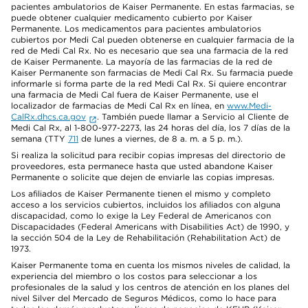
pacientes ambulatorios de Kaiser Permanente. En estas farmacias, se
puede obtener cualquier medicamento cubierto por Kaiser
Permanente. Los medicamentos para pacientes ambulatorios
cubiertos por Medi Cal pueden obtenerse en cualquier farmacia de la
red de Medi Cal Rx. No es necesario que sea una farmacia de la red
de Kaiser Permanente. La mayoría de las farmacias de la red de
Kaiser Permanente son farmacias de Medi Cal Rx. Su farmacia puede
informarle si forma parte de la red Medi Cal Rx. Si quiere encontrar
una farmacia de Medi Cal fuera de Kaiser Permanente, use el
localizador de farmacias de Medi Cal Rx en línea, en
www.Medi-
CalRx.dhcs.ca.gov
. También puede llamar a Servicio al Cliente de
Medi Cal Rx, al 1-800-977-2273, las 24 horas del día, los 7 días de la
semana (TTY
711
de lunes a viernes, de 8 a. m. a 5 p. m.).
Si realiza la solicitud para recibir copias impresas del directorio de
proveedores, esta permanece hasta que usted abandone Kaiser
Permanente o solicite que dejen de enviarle las copias impresas.
Los afiliados de Kaiser Permanente tienen el mismo y completo
acceso a los servicios cubiertos, incluidos los afiliados con alguna
discapacidad, como lo exige la Ley Federal de Americanos con
Discapacidades (Federal Americans with Disabilities Act) de 1990, y
la sección 504 de la Ley de Rehabilitación (Rehabilitation Act) de
1973.
Kaiser Permanente toma en cuenta los mismos niveles de calidad, la
experiencia del miembro o los costos para seleccionar a los
profesionales de la salud y los centros de atención en los planes del
nivel Silver del Mercado de Seguros Médicos, como lo hace para