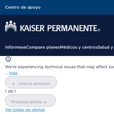
Centro de apoyo
Menú contextual
Infórmese
Compare planes
Médicos y centros
Salud y
We're experiencing technical issues that may affect so
…
más
Alerta anterior
mostrando
1
de
1
Próxima alerta
Ver todas las alertas