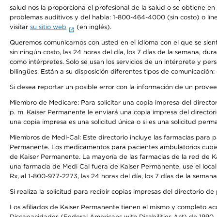
salud nos la proporciona el profesional de la salud o se obtiene e
problemas auditivos y del habla: 1-800-464-4000 (sin costo) o lín
visitar
su sitio web
(en inglés).
Queremos comunicarnos con usted en el idioma con el que se sienta 
sin ningún costo, las 24 horas del día, los 7 días de la semana, d
como intérpretes. Solo se usan los servicios de un intérprete y per
bilingües. Están a su disposición diferentes tipos de comunicación:
Si desea reportar un posible error con la información de un prove
Miembro de Medicare: Para solicitar una copia impresa del director
p. m. Kaiser Permanente le enviará una copia impresa del directori
una copia impresa es una solicitud única o si es una solicitud perm
Miembros de Medi-Cal: Este directorio incluye las farmacias para
Permanente. Los medicamentos para pacientes ambulatorios cubier
de Kaiser Permanente. La mayoría de las farmacias de la red de Ka
una farmacia de Medi Cal fuera de Kaiser Permanente, use el local
Rx, al 1-800-977-2273, las 24 horas del día, los 7 días de la sema
Si realiza la solicitud para recibir copias impresas del directori
Los afiliados de Kaiser Permanente tienen el mismo y completo acce
Discapacidades (Federal Americans with Disabilities Act) de 1990, 