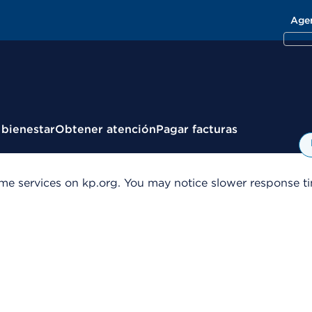
Age
 bienestar
Obtener atención
Pagar facturas
me services on kp.org. You may notice slower response tim