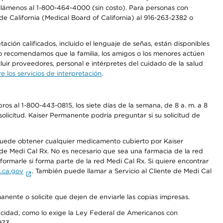
a, llámenos al 1-800-464-4000 (sin costo). Para personas con
e California (Medical Board of California) al 916-263-2382 o
ción calificados, incluido el lenguaje de señas, están disponibles
 No recomendamos que la familia, los amigos o los menores actúen
luir proveedores, personal e intérpretes del cuidado de la salud
 los servicios de interpretación
.
os al 1-800-443-0815, los siete días de la semana, de 8 a. m. a 8
olicitud. Kaiser Permanente podría preguntar si su solicitud de
 puede obtener cualquier medicamento cubierto por Kaiser
e Medi Cal Rx. No es necesario que sea una farmacia de la red
rmarle si forma parte de la red Medi Cal Rx. Si quiere encontrar
.ca.gov
. También puede llamar a Servicio al Cliente de Medi Cal
anente o solicite que dejen de enviarle las copias impresas.
apacidad, como lo exige la Ley Federal de Americanos con
973.