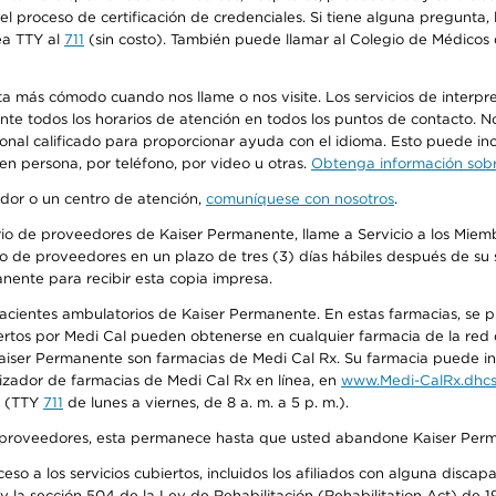
n el proceso de certificación de credenciales. Si tiene alguna pregunt
ea TTY al
711
(sin costo). También puede llamar al Colegio de Médicos d
más cómodo cuando nos llame o nos visite. Los servicios de interpreta
urante todos los horarios de atención en todos los puntos de contacto.
sonal calificado para proporcionar ayuda con el idioma. Esto puede inc
 en persona, por teléfono, por video u otras.
Obtenga información sobre
edor o un centro de atención,
comuníquese con nosotros
.
io de proveedores de Kaiser Permanente, llame a Servicio a los Miembr
o de proveedores en un plazo de tres (3) días hábiles después de su s
anente para recibir esta copia impresa.
 pacientes ambulatorios de Kaiser Permanente. En estas farmacias, se
tos por Medi Cal pueden obtenerse en cualquier farmacia de la red d
iser Permanente son farmacias de Medi Cal Rx. Su farmacia puede info
izador de farmacias de Medi Cal Rx en línea, en
www.Medi-CalRx.dhcs
na (TTY
711
de lunes a viernes, de 8 a. m. a 5 p. m.).
o de proveedores, esta permanece hasta que usted abandone Kaiser Perm
so a los servicios cubiertos, incluidos los afiliados con alguna disc
y la sección 504 de la Ley de Rehabilitación (Rehabilitation Act) de 1