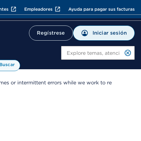
ntes
Empleadores
Ayuda para pagar sus facturas
Iniciar sesión
Regístrese
Bu
Buscar
es or intermittent errors while we work to re