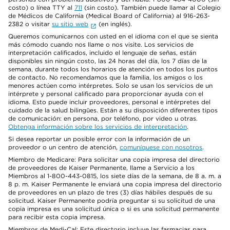
costo) o línea TTY al
711
(sin costo). También puede llamar al Colegio
de Médicos de California (Medical Board of California) al 916-263-
2382 o visitar
su sitio web
(en inglés).
Queremos comunicarnos con usted en el idioma con el que se sienta
más cómodo cuando nos llame o nos visite. Los servicios de
interpretación calificados, incluido el lenguaje de señas, están
disponibles sin ningún costo, las 24 horas del día, los 7 días de la
semana, durante todos los horarios de atención en todos los puntos
de contacto. No recomendamos que la familia, los amigos o los
menores actúen como intérpretes. Solo se usan los servicios de un
intérprete y personal calificado para proporcionar ayuda con el
idioma. Esto puede incluir proveedores, personal e intérpretes del
cuidado de la salud bilingües. Están a su disposición diferentes tipos
de comunicación: en persona, por teléfono, por video u otras.
Obtenga información sobre los servicios de interpretación
.
Si desea reportar un posible error con la información de un
proveedor o un centro de atención,
comuníquese con nosotros
.
Miembro de Medicare: Para solicitar una copia impresa del directorio
de proveedores de Kaiser Permanente, llame a Servicio a los
Miembros al 1-800-443-0815, los siete días de la semana, de 8 a. m. a
8 p. m. Kaiser Permanente le enviará una copia impresa del directorio
de proveedores en un plazo de tres (3) días hábiles después de su
solicitud. Kaiser Permanente podría preguntar si su solicitud de una
copia impresa es una solicitud única o si es una solicitud permanente
para recibir esta copia impresa.
Miembros de Medi-Cal: Este directorio incluye las farmacias para