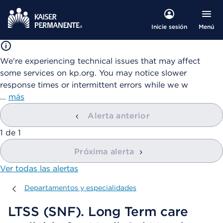
Menú
Inicie sesión
We're experiencing technical issues that may affect
some services on kp.org. You may notice slower
response times or intermittent errors while we w
…
más
Alerta anterior
mostrando
1
de
1
Próxima alerta
Ver todas las alertas
Departamentos y especialidades
Departamentos y especialidades
LTSS (SNF). Long Term care