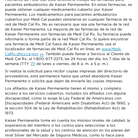
pacientes ambulatorios de Kaiser Permanente. En estas farmacias, se
puede obtener cualquier medicamento cubierto por Kaiser
Permanente. Los medicamentos para pacientes ambulatorios
cubiertos por Medi Cal pueden obtenerse en cualquier farmacia de la
red de Medi Cal Rx. No es necesario que sea una farmacia de la red
de Kaiser Permanente. La mayoría de las farmacias de la red de
Kaiser Permanente son farmacias de Medi Cal Rx. Su farmacia puede
informarle si forma parte de la red Medi Cal Rx. Si quiere encontrar
una farmacia de Medi Cal fuera de Kaiser Permanente, use el
localizador de farmacias de Medi Cal Rx en línea, en
www.Medi-
CalRx.dhcs.ca.gov
. También puede llamar a Servicio al Cliente de
Medi Cal Rx, al 1-800-977-2273, las 24 horas del día, los 7 días de la
semana (TTY
711
de lunes a viernes, de 8 a. m. a 5 p. m.).
Si realiza la solicitud para recibir copias impresas del directorio de
proveedores, esta permanece hasta que usted abandone Kaiser
Permanente o solicite que dejen de enviarle las copias impresas.
Los afiliados de Kaiser Permanente tienen el mismo y completo
acceso a los servicios cubiertos, incluidos los afiliados con alguna
discapacidad, como lo exige la Ley Federal de Americanos con
Discapacidades (Federal Americans with Disabilities Act) de 1990, y
la sección 504 de la Ley de Rehabilitación (Rehabilitation Act) de
1973.
Kaiser Permanente toma en cuenta los mismos niveles de calidad, la
experiencia del miembro o los costos para seleccionar a los
profesionales de la salud y los centros de atención en los planes del
nivel Silver del Mercado de Seguros Médicos, como lo hace para