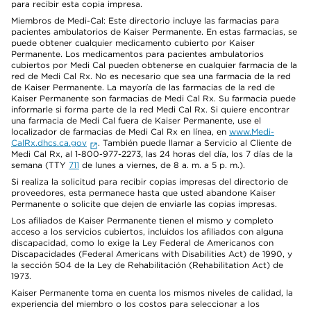
para recibir esta copia impresa.
Miembros de Medi-Cal: Este directorio incluye las farmacias para
pacientes ambulatorios de Kaiser Permanente. En estas farmacias, se
puede obtener cualquier medicamento cubierto por Kaiser
Permanente. Los medicamentos para pacientes ambulatorios
cubiertos por Medi Cal pueden obtenerse en cualquier farmacia de la
red de Medi Cal Rx. No es necesario que sea una farmacia de la red
de Kaiser Permanente. La mayoría de las farmacias de la red de
Kaiser Permanente son farmacias de Medi Cal Rx. Su farmacia puede
informarle si forma parte de la red Medi Cal Rx. Si quiere encontrar
una farmacia de Medi Cal fuera de Kaiser Permanente, use el
localizador de farmacias de Medi Cal Rx en línea, en
www.Medi-
CalRx.dhcs.ca.gov
. También puede llamar a Servicio al Cliente de
Medi Cal Rx, al 1-800-977-2273, las 24 horas del día, los 7 días de la
semana (TTY
711
de lunes a viernes, de 8 a. m. a 5 p. m.).
Si realiza la solicitud para recibir copias impresas del directorio de
proveedores, esta permanece hasta que usted abandone Kaiser
Permanente o solicite que dejen de enviarle las copias impresas.
Los afiliados de Kaiser Permanente tienen el mismo y completo
acceso a los servicios cubiertos, incluidos los afiliados con alguna
discapacidad, como lo exige la Ley Federal de Americanos con
Discapacidades (Federal Americans with Disabilities Act) de 1990, y
la sección 504 de la Ley de Rehabilitación (Rehabilitation Act) de
1973.
Kaiser Permanente toma en cuenta los mismos niveles de calidad, la
experiencia del miembro o los costos para seleccionar a los