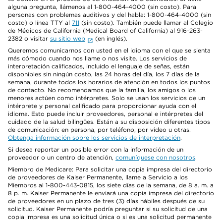
alguna pregunta, llámenos al 1-800-464-4000 (sin costo). Para
personas con problemas auditivos y del habla: 1-800-464-4000 (sin
costo) o línea TTY al
711
(sin costo). También puede llamar al Colegio
de Médicos de California (Medical Board of California) al 916-263-
2382 o visitar
su sitio web
(en inglés).
Queremos comunicarnos con usted en el idioma con el que se sienta
más cómodo cuando nos llame o nos visite. Los servicios de
interpretación calificados, incluido el lenguaje de señas, están
disponibles sin ningún costo, las 24 horas del día, los 7 días de la
semana, durante todos los horarios de atención en todos los puntos
de contacto. No recomendamos que la familia, los amigos o los
menores actúen como intérpretes. Solo se usan los servicios de un
intérprete y personal calificado para proporcionar ayuda con el
idioma. Esto puede incluir proveedores, personal e intérpretes del
cuidado de la salud bilingües. Están a su disposición diferentes tipos
de comunicación: en persona, por teléfono, por video u otras.
Obtenga información sobre los servicios de interpretación
.
Si desea reportar un posible error con la información de un
proveedor o un centro de atención,
comuníquese con nosotros
.
Miembro de Medicare: Para solicitar una copia impresa del directorio
de proveedores de Kaiser Permanente, llame a Servicio a los
Miembros al 1-800-443-0815, los siete días de la semana, de 8 a. m. a
8 p. m. Kaiser Permanente le enviará una copia impresa del directorio
de proveedores en un plazo de tres (3) días hábiles después de su
solicitud. Kaiser Permanente podría preguntar si su solicitud de una
copia impresa es una solicitud única o si es una solicitud permanente