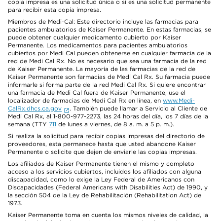
copia impresa es una solicitud única o si es una solicitud permanente
para recibir esta copia impresa.
Miembros de Medi-Cal: Este directorio incluye las farmacias para
pacientes ambulatorios de Kaiser Permanente. En estas farmacias, se
puede obtener cualquier medicamento cubierto por Kaiser
Permanente. Los medicamentos para pacientes ambulatorios
cubiertos por Medi Cal pueden obtenerse en cualquier farmacia de la
red de Medi Cal Rx. No es necesario que sea una farmacia de la red
de Kaiser Permanente. La mayoría de las farmacias de la red de
Kaiser Permanente son farmacias de Medi Cal Rx. Su farmacia puede
informarle si forma parte de la red Medi Cal Rx. Si quiere encontrar
una farmacia de Medi Cal fuera de Kaiser Permanente, use el
localizador de farmacias de Medi Cal Rx en línea, en
www.Medi-
CalRx.dhcs.ca.gov
. También puede llamar a Servicio al Cliente de
Medi Cal Rx, al 1-800-977-2273, las 24 horas del día, los 7 días de la
semana (TTY
711
de lunes a viernes, de 8 a. m. a 5 p. m.).
Si realiza la solicitud para recibir copias impresas del directorio de
proveedores, esta permanece hasta que usted abandone Kaiser
Permanente o solicite que dejen de enviarle las copias impresas.
Los afiliados de Kaiser Permanente tienen el mismo y completo
acceso a los servicios cubiertos, incluidos los afiliados con alguna
discapacidad, como lo exige la Ley Federal de Americanos con
Discapacidades (Federal Americans with Disabilities Act) de 1990, y
la sección 504 de la Ley de Rehabilitación (Rehabilitation Act) de
1973.
Kaiser Permanente toma en cuenta los mismos niveles de calidad, la