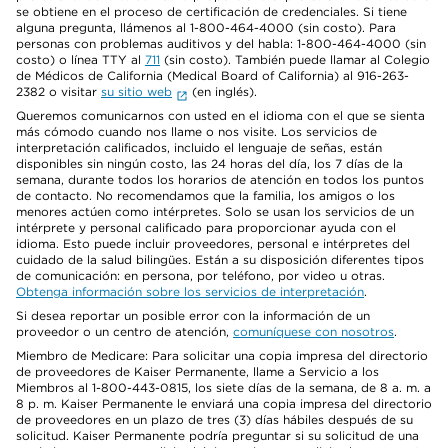
se obtiene en el proceso de certificación de credenciales. Si tiene
alguna pregunta, llámenos al 1-800-464-4000 (sin costo). Para
personas con problemas auditivos y del habla: 1-800-464-4000 (sin
costo) o línea TTY al
711
(sin costo). También puede llamar al Colegio
de Médicos de California (Medical Board of California) al 916-263-
2382 o visitar
su sitio web
(en inglés).
Queremos comunicarnos con usted en el idioma con el que se sienta
más cómodo cuando nos llame o nos visite. Los servicios de
interpretación calificados, incluido el lenguaje de señas, están
disponibles sin ningún costo, las 24 horas del día, los 7 días de la
semana, durante todos los horarios de atención en todos los puntos
de contacto. No recomendamos que la familia, los amigos o los
menores actúen como intérpretes. Solo se usan los servicios de un
intérprete y personal calificado para proporcionar ayuda con el
idioma. Esto puede incluir proveedores, personal e intérpretes del
cuidado de la salud bilingües. Están a su disposición diferentes tipos
de comunicación: en persona, por teléfono, por video u otras.
Obtenga información sobre los servicios de interpretación
.
Si desea reportar un posible error con la información de un
proveedor o un centro de atención,
comuníquese con nosotros
.
Miembro de Medicare: Para solicitar una copia impresa del directorio
de proveedores de Kaiser Permanente, llame a Servicio a los
Miembros al 1-800-443-0815, los siete días de la semana, de 8 a. m. a
8 p. m. Kaiser Permanente le enviará una copia impresa del directorio
de proveedores en un plazo de tres (3) días hábiles después de su
solicitud. Kaiser Permanente podría preguntar si su solicitud de una