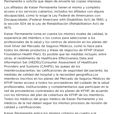
Permanente o solicite que dejen de enviarle las copias impresas.
Los afiliados de Kaiser Permanente tienen el mismo y completo
acceso a los servicios cubiertos, incluidos los afiliados con alguna
discapacidad, como lo exige la Ley Federal de Americanos con
Discapacidades (Federal Americans with Disabilities Act) de 1990, y
la sección 504 de la Ley de Rehabilitación (Rehabilitation Act) de
1973.
Kaiser Permanente toma en cuenta los mismos niveles de calidad, la
experiencia del miembro o los costos para seleccionar a los
profesionales de la salud y los centros de atención en los planes del
nivel Silver del Mercado de Seguros Médicos, como lo hace para
todos los demás productos y líneas de negocios de KFHP (Kaiser
Foundation Health Plan). Es posible que las medidas incluyan, entre
otras, el rendimiento de Healthcare Effectiveness Data and
Information Set (HEDIS)/Consumer Assessment of Healthcare
Providers and Systems (CAHPS), las quejas de los
miembros/pacientes, las calificaciones de seguridad del paciente, las
medidas de calidad del hospital y la necesidad geográfica.Los
miembros inscritos en los planes del Mercado de Seguros Médicos de
KFHP tienen acceso a todos los proveedores del cuidado de la salud
profesionales, institucionales y complementarios que participan en la
red de proveedores contratados de los planes de KFHP, de acuerdo
con los términos del plan de cobertura de KFHP de los miembros.
Todos los médicos del grupo médico de Kaiser Permanente y los
médicos de la red deben seguir los mismos procesos de revisión de
calidad y certificaciones.
Kaiser Permanente aplica los mismos criterios en cuanto a la