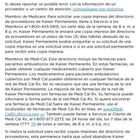
Si desea reportar un posible error con la información de un
proveedor o un centro de atención,
comuníquese con nosotros
.
Miembro de Medicare: Para solicitar una copia impresa del directorio
de proveedores de Kaiser Permanente, llame a Servicio a los
Miembros al 1-800-443-0815, los siete días de la semana, de 8 a. m. a
8 p. m. Kaiser Permanente le enviará una copia impresa del directorio
de proveedores en un plazo de tres (3) días hábiles después de su
solicitud. Kaiser Permanente podría preguntar si su solicitud de una
copia impresa es una solicitud única o si es una solicitud permanente
para recibir esta copia impresa.
Miembros de Medi-Cal: Este directorio incluye las farmacias para
pacientes ambulatorios de Kaiser Permanente. En estas farmacias, se
puede obtener cualquier medicamento cubierto por Kaiser
Permanente. Los medicamentos para pacientes ambulatorios
cubiertos por Medi Cal pueden obtenerse en cualquier farmacia de la
red de Medi Cal Rx. No es necesario que sea una farmacia de la red
de Kaiser Permanente. La mayoría de las farmacias de la red de
Kaiser Permanente son farmacias de Medi Cal Rx. Su farmacia puede
informarle si forma parte de la red Medi Cal Rx. Si quiere encontrar
una farmacia de Medi Cal fuera de Kaiser Permanente, use el
localizador de farmacias de Medi Cal Rx en línea, en
www.Medi-
CalRx.dhcs.ca.gov
. También puede llamar a Servicio al Cliente de
Medi Cal Rx, al 1-800-977-2273, las 24 horas del día, los 7 días de la
semana (TTY
711
de lunes a viernes, de 8 a. m. a 5 p. m.).
Si realiza la solicitud para recibir copias impresas del directorio de
proveedores, esta permanece hasta que usted abandone Kaiser