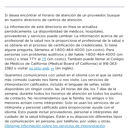
Si desea encontrar el horario de atención de un proveedor, busque
en nuestro directorio de centros de atención.
La información de este directorio en línea se actualiza
periódicamente. La disponibilidad de médicos, hospitales,
proveedores y servicios puede cambiar. La información acerca de un
profesional de la salud nos la proporciona el profesional de la salud o
se obtiene en el proceso de certificación de credenciales. Si tiene
alguna pregunta, llámenos al 1-800-464-4000 (sin costo). Para
personas con problemas auditivos y del habla: 1-800-464-4000 (sin
costo) o línea TTY al
711
(sin costo). También puede llamar al Colegio
de Médicos de California (Medical Board of California) al 916-263-
2382 o visitar
su sitio web
(en inglés).
Queremos comunicarnos con usted en el idioma con el que se sienta
más cómodo cuando nos llame o nos visite. Los servicios de
interpretación calificados, incluido el lenguaje de señas, están
disponibles sin ningún costo, las 24 horas del día, los 7 días de la
semana, durante todos los horarios de atención en todos los puntos
de contacto. No recomendamos que la familia, los amigos o los
menores actúen como intérpretes. Solo se usan los servicios de un
intérprete y personal calificado para proporcionar ayuda con el
idioma. Esto puede incluir proveedores, personal e intérpretes del
cuidado de la salud bilingües. Están a su disposición diferentes tipos
de comunicación: en persona, por teléfono, por video u otras.
Obtenga información sobre los servicios de interpretación
.