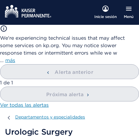
Menú
Inicie sesión
We're experiencing technical issues that may affect
some services on kp.org. You may notice slower
response times or intermittent errors while we w
…
más
Alerta anterior
mostrando
1
de
1
Próxima alerta
Ver todas las alertas
Departamentos y especialidades
Departamentos y especialidades
Urologic Surgery