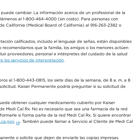
os puede cambiar. La información acerca de un profesional de la
a, llámenos al 1-800-464-4000 (sin costo). Para personas con
e California (Medical Board of California) al 916-263-2382 o
ción calificados, incluido el lenguaje de señas, están disponibles
 No recomendamos que la familia, los amigos o los menores actúen
luir proveedores, personal e intérpretes del cuidado de la salud
 los servicios de interpretación
.
os al 1-800-443-0815, los siete días de la semana, de 8 a. m. a 8
olicitud. Kaiser Permanente podría preguntar si su solicitud de
 puede obtener cualquier medicamento cubierto por Kaiser
e Medi Cal Rx. No es necesario que sea una farmacia de la red
rmarle si forma parte de la red Medi Cal Rx. Si quiere encontrar
.ca.gov
. También puede llamar a Servicio al Cliente de Medi Cal
anente o solicite que dejen de enviarle las copias impresas.