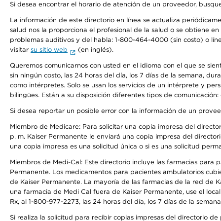
Si desea encontrar el horario de atención de un proveedor, busque
La información de este directorio en línea se actualiza periódicam
salud nos la proporciona el profesional de la salud o se obtiene e
problemas auditivos y del habla: 1-800-464-4000 (sin costo) o lín
visitar
su sitio web
(en inglés).
Queremos comunicarnos con usted en el idioma con el que se sienta 
sin ningún costo, las 24 horas del día, los 7 días de la semana, d
como intérpretes. Solo se usan los servicios de un intérprete y per
bilingües. Están a su disposición diferentes tipos de comunicación:
Si desea reportar un posible error con la información de un prove
Miembro de Medicare: Para solicitar una copia impresa del director
p. m. Kaiser Permanente le enviará una copia impresa del directori
una copia impresa es una solicitud única o si es una solicitud perm
Miembros de Medi-Cal: Este directorio incluye las farmacias para
Permanente. Los medicamentos para pacientes ambulatorios cubier
de Kaiser Permanente. La mayoría de las farmacias de la red de Ka
una farmacia de Medi Cal fuera de Kaiser Permanente, use el local
Rx, al 1-800-977-2273, las 24 horas del día, los 7 días de la sema
Si realiza la solicitud para recibir copias impresas del directori