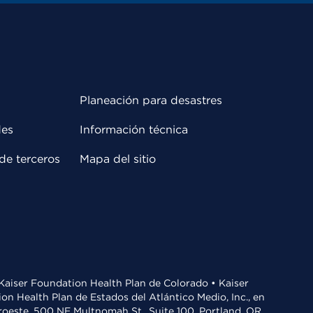
Planeación para desastres
des
Información técnica
de terceros
Mapa del sitio
• Kaiser Foundation Health Plan de Colorado • Kaiser
n Health Plan de Estados del Atlántico Medio, Inc., en
oroeste, 500 NE Multnomah St., Suite 100, Portland, OR