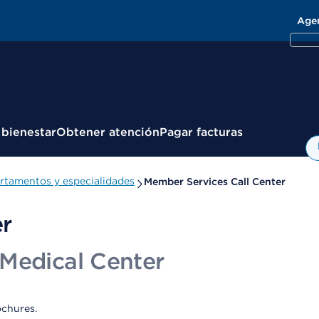
Age
 bienestar
Obtener atención
Pagar facturas
rtamentos y especialidades
Member Services Call Center
er
Medical Center
ochures.