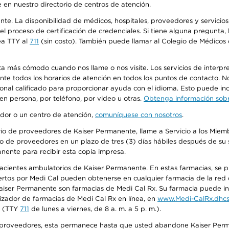
 en nuestro directorio de centros de atención.
ente. La disponibilidad de médicos, hospitales, proveedores y servici
n el proceso de certificación de credenciales. Si tiene alguna pregunt
ea TTY al
711
(sin costo). También puede llamar al Colegio de Médicos d
más cómodo cuando nos llame o nos visite. Los servicios de interpreta
urante todos los horarios de atención en todos los puntos de contacto.
sonal calificado para proporcionar ayuda con el idioma. Esto puede inc
 en persona, por teléfono, por video u otras.
Obtenga información sobre
edor o un centro de atención,
comuníquese con nosotros
.
io de proveedores de Kaiser Permanente, llame a Servicio a los Miembr
o de proveedores en un plazo de tres (3) días hábiles después de su s
anente para recibir esta copia impresa.
 pacientes ambulatorios de Kaiser Permanente. En estas farmacias, se
tos por Medi Cal pueden obtenerse en cualquier farmacia de la red d
iser Permanente son farmacias de Medi Cal Rx. Su farmacia puede info
izador de farmacias de Medi Cal Rx en línea, en
www.Medi-CalRx.dhcs
na (TTY
711
de lunes a viernes, de 8 a. m. a 5 p. m.).
o de proveedores, esta permanece hasta que usted abandone Kaiser Perm