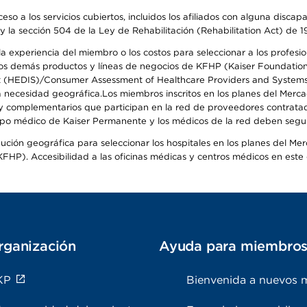
so a los servicios cubiertos, incluidos los afiliados con alguna disc
y la sección 504 de la Ley de Rehabilitación (Rehabilitation Act) de 1
 experiencia del miembro o los costos para seleccionar a los profesiona
s demás productos y líneas de negocios de KFHP (Kaiser Foundation He
t (HEDIS)/Consumer Assessment of Healthcare Providers and Systems (
 la necesidad geográfica.Los miembros inscritos en los planes del Me
s y complementarios que participan en la red de proveedores contrata
o médico de Kaiser Permanente y los médicos de la red deben seguir l
ribución geográfica para seleccionar los hospitales en los planes del 
HP). Accesibilidad a las oficinas médicas y centros médicos en este d
rganización
Ayuda para miembro
KP
Bienvenida a nuevos 