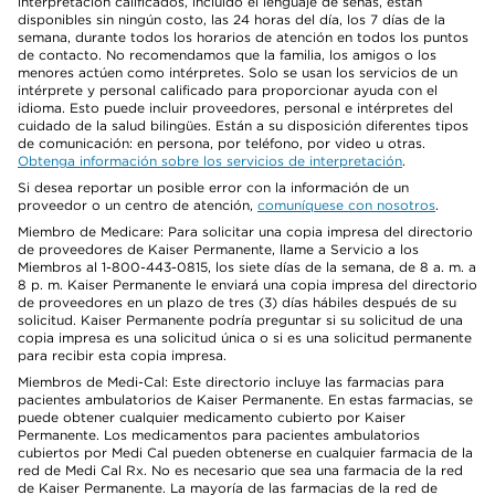
interpretación calificados, incluido el lenguaje de señas, están
disponibles sin ningún costo, las 24 horas del día, los 7 días de la
semana, durante todos los horarios de atención en todos los puntos
de contacto. No recomendamos que la familia, los amigos o los
menores actúen como intérpretes. Solo se usan los servicios de un
intérprete y personal calificado para proporcionar ayuda con el
idioma. Esto puede incluir proveedores, personal e intérpretes del
cuidado de la salud bilingües. Están a su disposición diferentes tipos
de comunicación: en persona, por teléfono, por video u otras.
Obtenga información sobre los servicios de interpretación
.
Si desea reportar un posible error con la información de un
proveedor o un centro de atención,
comuníquese con nosotros
.
Miembro de Medicare: Para solicitar una copia impresa del directorio
de proveedores de Kaiser Permanente, llame a Servicio a los
Miembros al 1-800-443-0815, los siete días de la semana, de 8 a. m. a
8 p. m. Kaiser Permanente le enviará una copia impresa del directorio
de proveedores en un plazo de tres (3) días hábiles después de su
solicitud. Kaiser Permanente podría preguntar si su solicitud de una
copia impresa es una solicitud única o si es una solicitud permanente
para recibir esta copia impresa.
Miembros de Medi-Cal: Este directorio incluye las farmacias para
pacientes ambulatorios de Kaiser Permanente. En estas farmacias, se
puede obtener cualquier medicamento cubierto por Kaiser
Permanente. Los medicamentos para pacientes ambulatorios
cubiertos por Medi Cal pueden obtenerse en cualquier farmacia de la
red de Medi Cal Rx. No es necesario que sea una farmacia de la red
de Kaiser Permanente. La mayoría de las farmacias de la red de