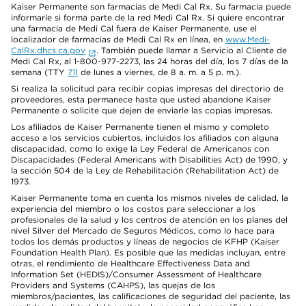
Kaiser Permanente son farmacias de Medi Cal Rx. Su farmacia puede
informarle si forma parte de la red Medi Cal Rx. Si quiere encontrar
una farmacia de Medi Cal fuera de Kaiser Permanente, use el
localizador de farmacias de Medi Cal Rx en línea, en
www.Medi-
CalRx.dhcs.ca.gov
. También puede llamar a Servicio al Cliente de
Medi Cal Rx, al 1-800-977-2273, las 24 horas del día, los 7 días de la
semana (TTY
711
de lunes a viernes, de 8 a. m. a 5 p. m.).
Si realiza la solicitud para recibir copias impresas del directorio de
proveedores, esta permanece hasta que usted abandone Kaiser
Permanente o solicite que dejen de enviarle las copias impresas.
Los afiliados de Kaiser Permanente tienen el mismo y completo
acceso a los servicios cubiertos, incluidos los afiliados con alguna
discapacidad, como lo exige la Ley Federal de Americanos con
Discapacidades (Federal Americans with Disabilities Act) de 1990, y
la sección 504 de la Ley de Rehabilitación (Rehabilitation Act) de
1973.
Kaiser Permanente toma en cuenta los mismos niveles de calidad, la
experiencia del miembro o los costos para seleccionar a los
profesionales de la salud y los centros de atención en los planes del
nivel Silver del Mercado de Seguros Médicos, como lo hace para
todos los demás productos y líneas de negocios de KFHP (Kaiser
Foundation Health Plan). Es posible que las medidas incluyan, entre
otras, el rendimiento de Healthcare Effectiveness Data and
Information Set (HEDIS)/Consumer Assessment of Healthcare
Providers and Systems (CAHPS), las quejas de los
miembros/pacientes, las calificaciones de seguridad del paciente, las