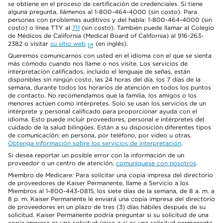
se obtiene en el proceso de certificación de credenciales. Si tiene
alguna pregunta, llámenos al 1-800-464-4000 (sin costo). Para
personas con problemas auditivos y del habla: 1-800-464-4000 (sin
costo) o línea TTY al
711
(sin costo). También puede llamar al Colegio
de Médicos de California (Medical Board of California) al 916-263-
2382 o visitar
su sitio web
(en inglés).
Queremos comunicarnos con usted en el idioma con el que se sienta
más cómodo cuando nos llame o nos visite. Los servicios de
interpretación calificados, incluido el lenguaje de señas, están
disponibles sin ningún costo, las 24 horas del día, los 7 días de la
semana, durante todos los horarios de atención en todos los puntos
de contacto. No recomendamos que la familia, los amigos o los
menores actúen como intérpretes. Solo se usan los servicios de un
intérprete y personal calificado para proporcionar ayuda con el
idioma. Esto puede incluir proveedores, personal e intérpretes del
cuidado de la salud bilingües. Están a su disposición diferentes tipos
de comunicación: en persona, por teléfono, por video u otras.
Obtenga información sobre los servicios de interpretación
.
Si desea reportar un posible error con la información de un
proveedor o un centro de atención,
comuníquese con nosotros
.
Miembro de Medicare: Para solicitar una copia impresa del directorio
de proveedores de Kaiser Permanente, llame a Servicio a los
Miembros al 1-800-443-0815, los siete días de la semana, de 8 a. m. a
8 p. m. Kaiser Permanente le enviará una copia impresa del directorio
de proveedores en un plazo de tres (3) días hábiles después de su
solicitud. Kaiser Permanente podría preguntar si su solicitud de una
copia impresa es una solicitud única o si es una solicitud permanente