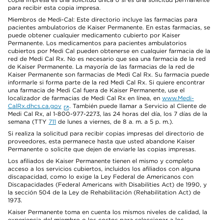
para recibir esta copia impresa.
Miembros de Medi-Cal: Este directorio incluye las farmacias para
pacientes ambulatorios de Kaiser Permanente. En estas farmacias, se
puede obtener cualquier medicamento cubierto por Kaiser
Permanente. Los medicamentos para pacientes ambulatorios
cubiertos por Medi Cal pueden obtenerse en cualquier farmacia de la
red de Medi Cal Rx. No es necesario que sea una farmacia de la red
de Kaiser Permanente. La mayoría de las farmacias de la red de
Kaiser Permanente son farmacias de Medi Cal Rx. Su farmacia puede
informarle si forma parte de la red Medi Cal Rx. Si quiere encontrar
una farmacia de Medi Cal fuera de Kaiser Permanente, use el
localizador de farmacias de Medi Cal Rx en línea, en
www.Medi-
CalRx.dhcs.ca.gov
. También puede llamar a Servicio al Cliente de
Medi Cal Rx, al 1-800-977-2273, las 24 horas del día, los 7 días de la
semana (TTY
711
de lunes a viernes, de 8 a. m. a 5 p. m.).
Si realiza la solicitud para recibir copias impresas del directorio de
proveedores, esta permanece hasta que usted abandone Kaiser
Permanente o solicite que dejen de enviarle las copias impresas.
Los afiliados de Kaiser Permanente tienen el mismo y completo
acceso a los servicios cubiertos, incluidos los afiliados con alguna
discapacidad, como lo exige la Ley Federal de Americanos con
Discapacidades (Federal Americans with Disabilities Act) de 1990, y
la sección 504 de la Ley de Rehabilitación (Rehabilitation Act) de
1973.
Kaiser Permanente toma en cuenta los mismos niveles de calidad, la
experiencia del miembro o los costos para seleccionar a los