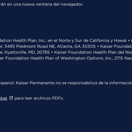
rirán en una nueva ventana del navegador.
ation Health Plan, Inc., en el Norte y Sur de California y Hawái 
r, 3495 Piedmont Road NE, Atlanta, GA 30305 • Kaiser Foundatio
ve, Hyattsville, MD, 20785 • Kaiser Foundation Health Plan del N
ser Foundation Health Plan of Washington Options, Inc., 2715 N
spanol. Kaiser Permanente no se responsabiliza de la información
obat
para leer archivos PDFs.