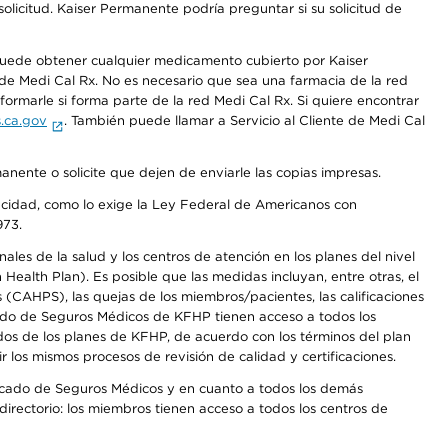
olicitud. Kaiser Permanente podría preguntar si su solicitud de
 puede obtener cualquier medicamento cubierto por Kaiser
e Medi Cal Rx. No es necesario que sea una farmacia de la red
rmarle si forma parte de la red Medi Cal Rx. Si quiere encontrar
.ca.gov
. También puede llamar a Servicio al Cliente de Medi Cal
anente o solicite que dejen de enviarle las copias impresas.
apacidad, como lo exige la Ley Federal de Americanos con
973.
les de la salud y los centros de atención en los planes del nivel
alth Plan). Es posible que las medidas incluyan, entre otras, el
CAHPS), las quejas de los miembros/pacientes, las calificaciones
rcado de Seguros Médicos de KFHP tienen acceso a todos los
dos de los planes de KFHP, de acuerdo con los términos del plan
os mismos procesos de revisión de calidad y certificaciones.
Mercado de Seguros Médicos y en cuanto a todos los demás
irectorio: los miembros tienen acceso a todos los centros de