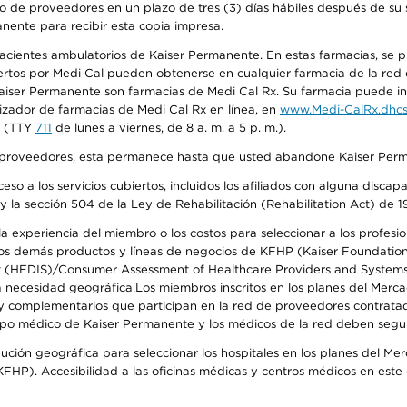
o de proveedores en un plazo de tres (3) días hábiles después de su s
anente para recibir esta copia impresa.
 pacientes ambulatorios de Kaiser Permanente. En estas farmacias, se
tos por Medi Cal pueden obtenerse en cualquier farmacia de la red d
iser Permanente son farmacias de Medi Cal Rx. Su farmacia puede info
izador de farmacias de Medi Cal Rx en línea, en
www.Medi-CalRx.dhcs
na (TTY
711
de lunes a viernes, de 8 a. m. a 5 p. m.).
o de proveedores, esta permanece hasta que usted abandone Kaiser Perm
so a los servicios cubiertos, incluidos los afiliados con alguna disc
y la sección 504 de la Ley de Rehabilitación (Rehabilitation Act) de 1
 experiencia del miembro o los costos para seleccionar a los profesiona
s demás productos y líneas de negocios de KFHP (Kaiser Foundation He
t (HEDIS)/Consumer Assessment of Healthcare Providers and Systems (
 la necesidad geográfica.Los miembros inscritos en los planes del Me
s y complementarios que participan en la red de proveedores contrata
o médico de Kaiser Permanente y los médicos de la red deben seguir l
ribución geográfica para seleccionar los hospitales en los planes del 
HP). Accesibilidad a las oficinas médicas y centros médicos en este d