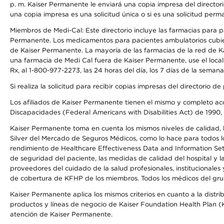
p. m. Kaiser Permanente le enviará una copia impresa del directori
una copia impresa es una solicitud única o si es una solicitud perm
Miembros de Medi-Cal: Este directorio incluye las farmacias para
Permanente. Los medicamentos para pacientes ambulatorios cubier
de Kaiser Permanente. La mayoría de las farmacias de la red de Ka
una farmacia de Medi Cal fuera de Kaiser Permanente, use el local
Rx, al 1-800-977-2273, las 24 horas del día, los 7 días de la sema
Si realiza la solicitud para recibir copias impresas del directori
Los afiliados de Kaiser Permanente tienen el mismo y completo acce
Discapacidades (Federal Americans with Disabilities Act) de 1990, 
Kaiser Permanente toma en cuenta los mismos niveles de calidad, la
Silver del Mercado de Seguros Médicos, como lo hace para todos lo
rendimiento de Healthcare Effectiveness Data and Information Se
de seguridad del paciente, las medidas de calidad del hospital y
proveedores del cuidado de la salud profesionales, institucionale
de cobertura de KFHP de los miembros. Todos los médicos del grup
Kaiser Permanente aplica los mismos criterios en cuanto a la dist
productos y líneas de negocio de Kaiser Foundation Health Plan (KF
atención de Kaiser Permanente.