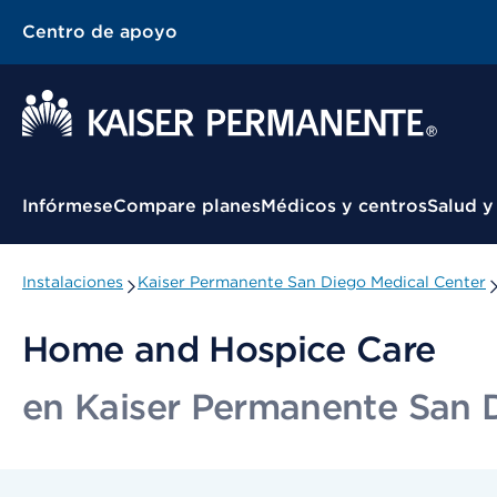
Centro de apoyo
Menú contextual
Infórmese
Compare planes
Médicos y centros
Salud y
Instalaciones
Kaiser Permanente San Diego Medical Center
Home and Hospice Care
en Kaiser Permanente San 