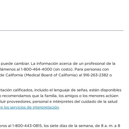
os puede cambiar. La información acerca de un profesional de la
a, llámenos al 1-800-464-4000 (sin costo). Para personas con
e California (Medical Board of California) al 916-263-2382 o
ción calificados, incluido el lenguaje de señas, están disponibles
 No recomendamos que la familia, los amigos o los menores actúen
luir proveedores, personal e intérpretes del cuidado de la salud
 los servicios de interpretación
.
os al 1-800-443-0815, los siete días de la semana, de 8 a. m. a 8