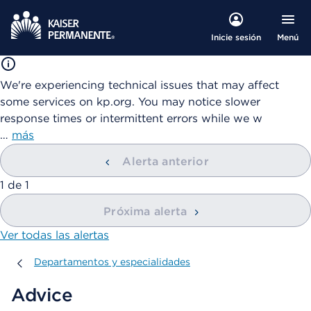
Menú
Inicie sesión
We're experiencing technical issues that may affect
some services on kp.org. You may notice slower
response times or intermittent errors while we w
…
más
Alerta anterior
mostrando
1
de
1
Próxima alerta
Ver todas las alertas
Departamentos y especialidades
Departamentos y especialidades
Advice