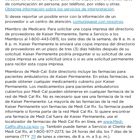
de comunicación: en persona, por teléfono, por video u otras.
Obtenga información sobre los servicios de interpretación
.
Si desea reportar un posible error con la información de un
proveedor o un centro de atención,
comuníquese con nosotros
.
Miembro de Medicare: Para solicitar una copia impresa del directorio
de proveedores de Kaiser Permanente, llame a Servicio a los
Miembros al 1-800-443-0815, los siete días de la semana, de 8 a. m. a
8 p. m. Kaiser Permanente le enviará una copia impresa del directorio
de proveedores en un plazo de tres (3) días hábiles después de su
solicitud. Kaiser Permanente podría preguntar si su solicitud de una
copia impresa es una solicitud única o si es una solicitud permanente
para recibir esta copia impresa.
Miembros de Medi-Cal: Este directorio incluye las farmacias para
pacientes ambulatorios de Kaiser Permanente. En estas farmacias, se
puede obtener cualquier medicamento cubierto por Kaiser
Permanente. Los medicamentos para pacientes ambulatorios
cubiertos por Medi Cal pueden obtenerse en cualquier farmacia de la
red de Medi Cal Rx. No es necesario que sea una farmacia de la red
de Kaiser Permanente. La mayoría de las farmacias de la red de
Kaiser Permanente son farmacias de Medi Cal Rx. Su farmacia puede
informarle si forma parte de la red Medi Cal Rx. Si quiere encontrar
una farmacia de Medi Cal fuera de Kaiser Permanente, use el
localizador de farmacias de Medi Cal Rx en línea, en
www.Medi-
CalRx.dhcs.ca.gov
. También puede llamar a Servicio al Cliente de
Medi Cal Rx, al 1-800-977-2273, las 24 horas del día, los 7 días de la
semana (TTY
711
de lunes a viernes, de 8 a. m. a 5 p. m.).