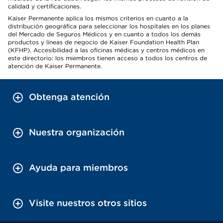
calidad y certificaciones.
Kaiser Permanente aplica los mismos criterios en cuanto a la
distribución geográfica para seleccionar los hospitales en los planes
del Mercado de Seguros Médicos y en cuanto a todos los demás
productos y líneas de negocio de Kaiser Foundation Health Plan
(KFHP). Accesibilidad a las oficinas médicas y centros médicos en
este directorio: los miembros tienen acceso a todos los centros de
atención de Kaiser Permanente.
Obtenga atención
Nuestra organización
Ayuda para miembros
Visite nuestros otros sitios