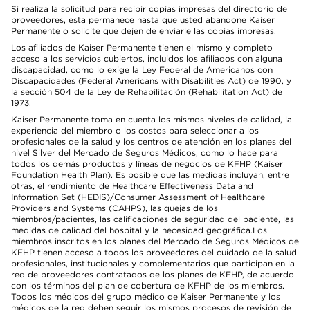
Si realiza la solicitud para recibir copias impresas del directorio de
proveedores, esta permanece hasta que usted abandone Kaiser
Permanente o solicite que dejen de enviarle las copias impresas.
Los afiliados de Kaiser Permanente tienen el mismo y completo
acceso a los servicios cubiertos, incluidos los afiliados con alguna
discapacidad, como lo exige la Ley Federal de Americanos con
Discapacidades (Federal Americans with Disabilities Act) de 1990, y
la sección 504 de la Ley de Rehabilitación (Rehabilitation Act) de
1973.
Kaiser Permanente toma en cuenta los mismos niveles de calidad, la
experiencia del miembro o los costos para seleccionar a los
profesionales de la salud y los centros de atención en los planes del
nivel Silver del Mercado de Seguros Médicos, como lo hace para
todos los demás productos y líneas de negocios de KFHP (Kaiser
Foundation Health Plan). Es posible que las medidas incluyan, entre
otras, el rendimiento de Healthcare Effectiveness Data and
Information Set (HEDIS)/Consumer Assessment of Healthcare
Providers and Systems (CAHPS), las quejas de los
miembros/pacientes, las calificaciones de seguridad del paciente, las
medidas de calidad del hospital y la necesidad geográfica.Los
miembros inscritos en los planes del Mercado de Seguros Médicos de
KFHP tienen acceso a todos los proveedores del cuidado de la salud
profesionales, institucionales y complementarios que participan en la
red de proveedores contratados de los planes de KFHP, de acuerdo
con los términos del plan de cobertura de KFHP de los miembros.
Todos los médicos del grupo médico de Kaiser Permanente y los
médicos de la red deben seguir los mismos procesos de revisión de