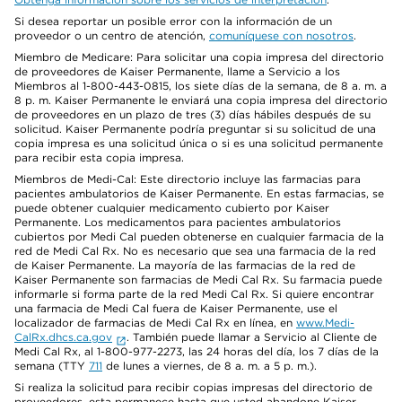
Si desea reportar un posible error con la información de un
proveedor o un centro de atención,
comuníquese con nosotros
.
Miembro de Medicare: Para solicitar una copia impresa del directorio
de proveedores de Kaiser Permanente, llame a Servicio a los
Miembros al 1-800-443-0815, los siete días de la semana, de 8 a. m. a
8 p. m. Kaiser Permanente le enviará una copia impresa del directorio
de proveedores en un plazo de tres (3) días hábiles después de su
solicitud. Kaiser Permanente podría preguntar si su solicitud de una
copia impresa es una solicitud única o si es una solicitud permanente
para recibir esta copia impresa.
Miembros de Medi-Cal: Este directorio incluye las farmacias para
pacientes ambulatorios de Kaiser Permanente. En estas farmacias, se
puede obtener cualquier medicamento cubierto por Kaiser
Permanente. Los medicamentos para pacientes ambulatorios
cubiertos por Medi Cal pueden obtenerse en cualquier farmacia de la
red de Medi Cal Rx. No es necesario que sea una farmacia de la red
de Kaiser Permanente. La mayoría de las farmacias de la red de
Kaiser Permanente son farmacias de Medi Cal Rx. Su farmacia puede
informarle si forma parte de la red Medi Cal Rx. Si quiere encontrar
una farmacia de Medi Cal fuera de Kaiser Permanente, use el
localizador de farmacias de Medi Cal Rx en línea, en
www.Medi-
CalRx.dhcs.ca.gov
. También puede llamar a Servicio al Cliente de
Medi Cal Rx, al 1-800-977-2273, las 24 horas del día, los 7 días de la
semana (TTY
711
de lunes a viernes, de 8 a. m. a 5 p. m.).
Si realiza la solicitud para recibir copias impresas del directorio de
proveedores, esta permanece hasta que usted abandone Kaiser