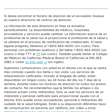
Si desea encontrar el horario de atención de un proveedor, busque
en nuestro directorio de centros de atención.
La información de este directorio en línea se actualiza
periódicamente. La disponibilidad de médicos, hospitales,
proveedores y servicios puede cambiar. La información acerca de un
profesional de la salud nos la proporciona el profesional de la salud o
se obtiene en el proceso de certificación de credenciales. Si tiene
alguna pregunta, llámenos al 1-800-464-4000 (sin costo). Para
personas con problemas auditivos y del habla: 1-800-464-4000 (sin
costo) o línea TTY al
711
(sin costo). También puede llamar al Colegio
de Médicos de California (Medical Board of California) al 916-263-
2382 o visitar
su sitio web
(en inglés).
Queremos comunicarnos con usted en el idioma con el que se sienta
más cómodo cuando nos llame o nos visite. Los servicios de
interpretación calificados, incluido el lenguaje de señas, están
disponibles sin ningún costo, las 24 horas del día, los 7 días de la
semana, durante todos los horarios de atención en todos los puntos
de contacto. No recomendamos que la familia, los amigos o los
menores actúen como intérpretes. Solo se usan los servicios de un
intérprete y personal calificado para proporcionar ayuda con el
idioma. Esto puede incluir proveedores, personal e intérpretes del
cuidado de la salud bilingües. Están a su disposición diferentes tipos
de comunicación: en persona, por teléfono, por video u otras.
Obtenga información sobre los servicios de interpretación
.